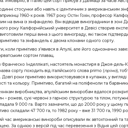
. Ймовірно, в Італію цей сорт прибув з Далмації за часів Австр
одинні стосунки або навіть є ідентичним з американським зін
прикінці 1960-х років. 1967 року Остін Гохін, професор Каліфо
м на вина із зінфанделю. Він відвідав виноградники в зоні Д
ного року Каліфорнійський університет в Девісі створив експ
 виготовили перші вина з цього винограду, які також підтверд
 примітиво та зінфандель є двома клонами одного сорту.
, коли примітиво з’явився в Апулії, але його однозначно заве
хорватським сортом плавац.
тя Франческо Інделлікаті, настоятель монастиря в Джоя-дель-
назва сорту походить від італійського слова primo (
прімо
), то
. Довгі роки примітиво використовувався в купажах, у вигляді
сті та кольору. Примітиво, багатий на поліфеноли та барвник
хнікам виробництва, апулійським виноробам вдалося розкрити
ин – рожеві, сухі червоні з гарною структурою та тілом, потужн
кладала 9 000 га. Варто зазначити, що до 2000 року у цьому 
иво складали 47 700 га, то 1982 року – вже 31 700 га, 1990 рок
й час американські винороби описували як автохтонний та та
цею. За однією з версій під час перевезення з Відня цей сорт