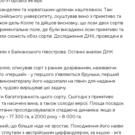
о-Угорської імперії.
фанделем та хорватським црленак каштеланскі. Такі
рнійського університету, скуштував вино з примітиво та
жоя-дель-Колле та дійшов висновку, що лози двох сортів
ериментальне поле, де були висаджені лози примітиво та
или схожість обох сортів. Дослідження ДНК, проведені в
зли з Балканського півострова. Останні аналізи ДНК
Колле, описував сорт з раннім дозріванням, називаючи
бто «перший» - у першого з’являються бруньки, перший
 виноматеріалу його надсилали на північ для надання
и, чудово вирішував цю задачу.
 багатогранність цього сорту. Сьогодні з примітиво
і та насичені вина, а також солодкі версії. Площа посадок
питанні прослідковувалася спадаюча динаміка: якщо в
у – 17 300 га, а 2000 року – 8 000 га.
кий, що більше ніде не зростає. Походження його назви
 сплутали з австрійським цирфандлером, за іншою - ім’я