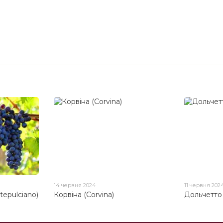
14 червня 2024
11 червня 202
epulciano)
Корвіна (Corvina)
Дольчетто 