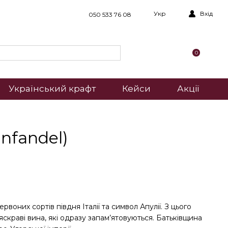
Укр
Вхід
050 533 76 08
0
Український крафт
Кейси
Акції
infandel)
воних сортів півдня Італії та символ Апулії. З цього
скраві вина, які одразу запам’ятовуються. Батьківщина