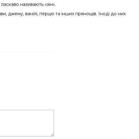
 ласкаво називають «зін».
ви, джему, ванілі, перцю та інших прянощів. Іноді до них