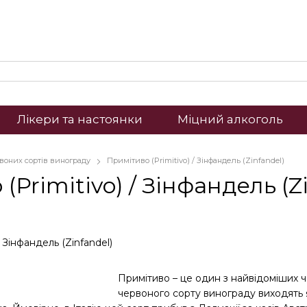
Лікери та настоянки
Міцний алкоголь
рвоних сортів винограду
Примітиво (Primitivo) / Зінфандель (Zinfandel)
(Primitivo) / Зінфандель (Z
Примітиво – це один з найвідоміших чер
червоного сорту винограду виходять я