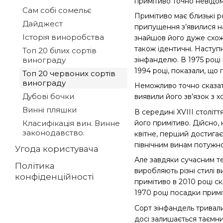
примітиво точно невідома
Сам собі сомельє
Примітиво має близькі р
Дайджест
припущення з’явилися на
Історія виноробства
знайшов його дуже схожи
також ідентичні. Наступ
Топ 20 білих сортів
винограду
зінфанделю. В 1975 році
1994 році, показали, що
Топ 20 червоних сортів
винограду
Неможливо точно сказати
Дубові бочки
виявили його зв’язок з 
Винні пляшки
В середині XVIII століт
його примітиво. Дійсно, 
Класифікація вин. Винне
законодавство.
квітне, перший достигає
північним винам потужно
Угода користувача
Але завдяки сучасним те
Політика
виробляють різні стилі в
конфіденційності
примітиво в 2010 році с
1970 році посадки приміт
Сорт зінфандель тривали
досі залишається таємни