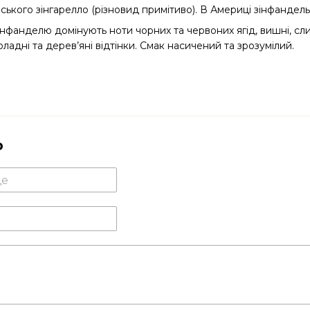
йського зінгарелло (різновид примітиво). В Америці зінфандель
 зінфанделю домінують ноти чорних та червоних ягід, вишні, сли
ладні та дерев’яні відтінки. Смак насичений та зрозумілий.
р