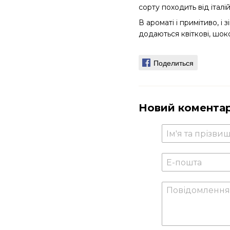
сорту походить від італі
В ароматі і примітиво, і
додаються квіткові, шоко
Поделиться
Новий комента