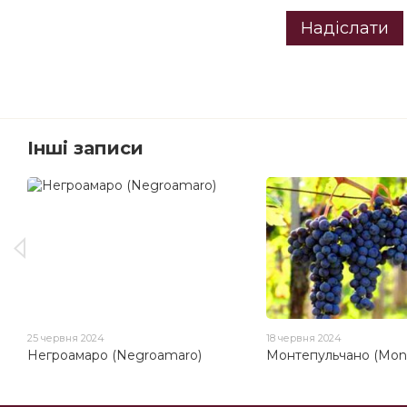
Надіслати
Інші записи
25 червня 2024
18 червня 2024
Негроамаро (Negroamaro)
Монтепульчано (Mont