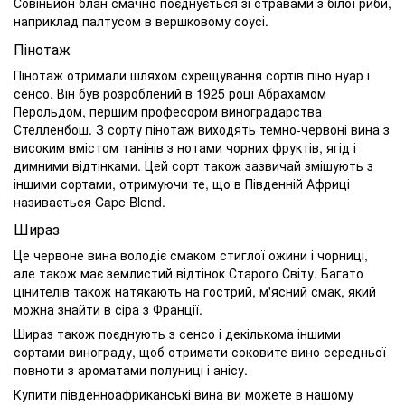
Совіньйон блан смачно поєднується зі стравами з білої риби,
наприклад палтусом в вершковому соусі.
Пінотаж
Пінотаж отримали шляхом схрещування сортів піно нуар і
сенсо. Він був розроблений в 1925 році Абрахамом
Перольдом, першим професором виноградарства
Стелленбош. З сорту пінотаж виходять темно-червоні вина з
високим вмістом танінів з нотами чорних фруктів, ягід і
димними відтінками. Цей сорт також зазвичай змішують з
іншими сортами, отримуючи те, що в Південній Африці
називається Cape Blend.
Шираз
Це червоне вина володіє смаком стиглої ожини і чорниці,
але також має землистий відтінок Старого Світу. Багато
цінителів також натякають на гострий, м'ясний смак, який
можна знайти в сіра з Франції.
Шираз також поєднують з сенсо і декількома іншими
сортами винограду, щоб отримати соковите вино середньої
повноти з ароматами полуниці і анісу.
Купити південноафриканські вина ви можете в нашому