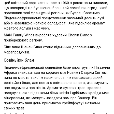
цей квітковий сорт «стін», але в 1960-х роках вони виявили,
що насправді це був шенен блан, той самий виноград, який
прославив такі французькі регіони, як Вувре і Савеньєр.
Південноафриканські представники зазвичай досить сухі
або з невеликою ноткою солодкості, яка підсилює аромат
жовтого яблука і жасмину.
MAN Family Wines виробляє чудовий Chenin Blanc з
прибережного регіону.
Біле вино Шенен Блан стане відмінним доповненням до
морепродуктів.
Совіньйон блан
Південноафриканський совіньйон блан ілюструє, як Південна
Африка знаходиться на кордоні між Новим і Старим Світом:
вина не мають такої ж насиченості, як новозеландський
совіньйон блан, але все ж є свіжа зелена нота, яка змусить
вас подумати про пікнік. Аромати лугових трав, красиво
поєднуються з відтінками білих квітів і дрібними крейдяними
мінералами, які можуть нагадати вам про Сансер. Він
прикрасить ваш день присмаком грейпфруту і нотками
свіжих трав.