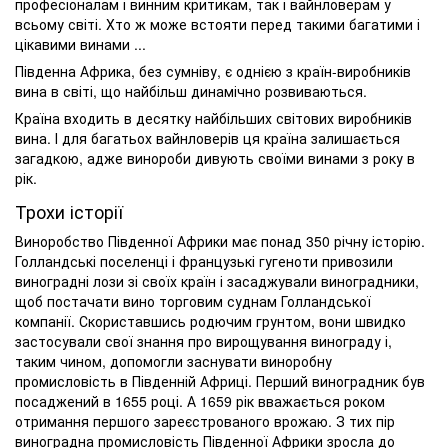
професіоналам і винним критикам, так і вайнловерам у
всьому світі. Хто ж може встояти перед такими багатими і
цікавими винами ...
Південна Африка, без сумніву, є однією з країн-виробників
вина в світі, що найбільш динамічно розвиваються.
Країна входить в десятку найбільших світових виробників
вина. І для багатьох вайнловерів ця країна залишається
загадкою, адже винороби дивують своїми винами з року в
рік.
Трохи історії
Виноробство Південної Африки має понад 350 річну історію.
Голландські поселенці і французькі гугеноти привозили
виноградні лози зі своїх країн і засаджували виноградники,
щоб постачати вино торговим суднам Голландської
компанії. Скориставшись родючим грунтом, вони швидко
застосували свої знання про вирощування винограду і,
таким чином, допомогли заснувати виноробну
промисловість в Південній Африці. Перший виноградник був
посаджений в 1655 році. А 1659 рік вважається роком
отримання першого зареєстрованого врожаю. З тих пір
виноградна промисловість Південної Африки зросла до