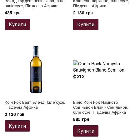
Вайлд Гарден Шенін Блан, біле
Коін Рок Шардоне, біле сухе,
напівсухе, Південна Африка
Південна Африка
435 грн
2 130 грн
Купити
Купити
Коін Рок Вайт Бленд, біле сухе,
Вино Коін Рок Намисто
Південна Африка
Совіньйон Блан - Семільйон,
біле сухе, Південна Африка
2 130 грн
885 грн
Купити
Купити