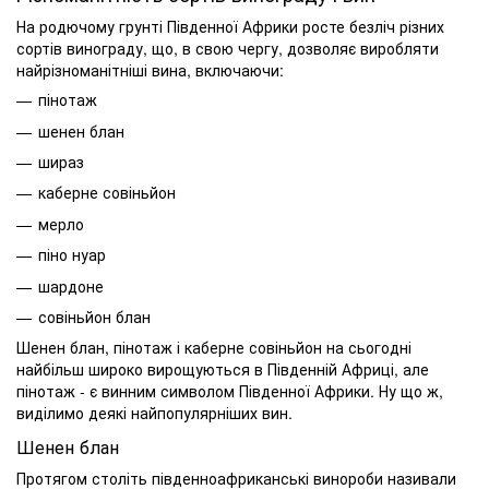
На родючому грунті Південної Африки росте безліч різних
сортів винограду, що, в свою чергу, дозволяє виробляти
найрізноманітніші вина, включаючи:
пінотаж
шенен блан
шираз
каберне совіньйон
мерло
піно нуар
шардоне
совіньйон блан
Шенен блан, пінотаж і каберне совіньйон на сьогодні
найбільш широко вирощуються в Південній Африці, але
пінотаж - є винним символом Південної Африки. Ну що ж,
виділимо деякі найпопулярніших вин.
Шенен блан
Протягом століть південноафриканські винороби називали