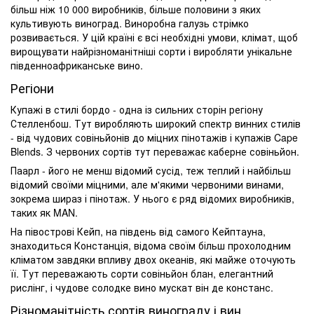
більш ніж 10 000 виробників, більше половини з яких
культивують виноград. Виноробна галузь стрімко
розвивається. У цій країні є всі необхідні умови, клімат, щоб
вирощувати найрізноманітніші сорти і виробляти унікальне
південноафриканське вино.
Регіони
Купажі в стилі бордо - одна із сильних сторін регіону
Стелленбош. Тут виробляють широкий спектр винних стилів
- від чудових совіньйонів до міцних пінотажів і купажів Cape
Blends. З червоних сортів тут переважає каберне совіньйон.
Паарл - його не менш відомий сусід, теж теплий і найбільш
відомий своїми міцними, але м'якими червоними винами,
зокрема шираз і пінотаж. У нього є ряд відомих виробників,
таких як MAN.
На півострові Кейп, на південь від самого Кейптауна,
знаходиться Констанція, відома своїм більш прохолодним
кліматом завдяки впливу двох океанів, які майже оточують
її. Тут переважають сорти совіньйон блан, елегантний
рислінг, і чудове солодке вино мускат він де констанс.
Різноманітність сортів винограду і вин