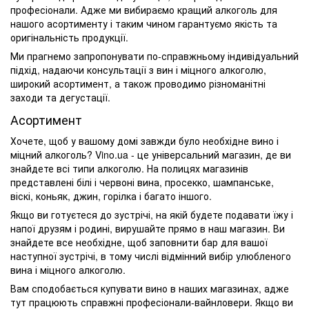
професіонали. Адже ми вибираємо кращий алкоголь для
нашого асортименту і таким чином гарантуємо якість та
оригінальність продукції.
Ми прагнемо запропонувати по-справжньому індивідуальний
підхід, надаючи консультації з вин і міцного алкоголю,
широкий асортимент, а також проводимо різноманітні
заходи та дегустації.
Асортимент
Хочете, щоб у вашому домі завжди було необхідне вино і
міцний алкоголь? Vino.ua - це універсальний магазин, де ви
знайдете всі типи алкоголю. На полицях магазинів
представлені білі і червоні вина, просекко, шампанське,
віскі, коньяк, джин, горілка і багато іншого.
Якщо ви готуєтеся до зустрічі, на якій будете подавати їжу і
напої друзям і родині, вирушайте прямо в наш магазин. Ви
знайдете все необхідне, щоб заповнити бар для вашої
наступної зустрічі, в тому числі відмінний вибір улюбленого
вина і міцного алкоголю.
Вам сподобається купувати вино в наших магазинах, адже
тут працюють справжні професіонали-вайнловери. Якщо ви