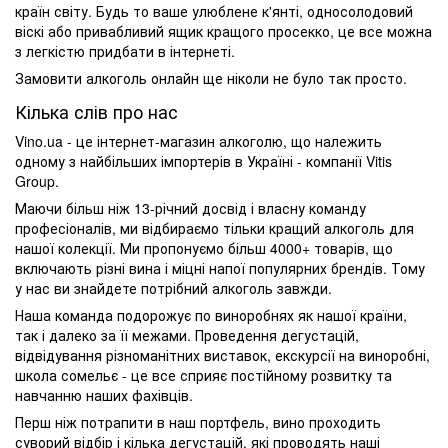
країн світу. Будь то ваше улюблене к'янті, односолодовий
віскі або привабливий ящик кращого просекко, це все можна
з легкістю придбати в інтернеті.
Замовити алкоголь онлайн ще ніколи не було так просто.
Кілька слів про нас
Vino.ua - це інтернет-магазин алкоголю, що належить
одному з найбільших імпортерів в Україні - компанії Vitis
Group.
Маючи більш ніж 13-річний досвід і власну команду
професіоналів, ми відбираємо тільки кращий алкоголь для
нашої колекції. Ми пропонуємо більш 4000+ товарів, що
включають різні вина і міцні напої популярних брендів. Тому
у нас ви знайдете потрібний алкоголь завжди.
Наша команда подорожує по виноробнях як нашої країни,
так і далеко за її межами. Проведення дегустацій,
відвідування різноманітних виставок, екскурсії на виноробні,
школа сомельє - це все сприяє постійному розвитку та
навчанню наших фахівців.
Перш ніж потрапити в наш портфель, вино проходить
суворий відбір і кілька дегустацій, які проводять наші