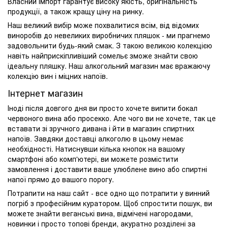
Власний імпорт гарантує високу якість, оригінальність
продукції, а також кращу ціну на ринку.
Наш великий вибір може похвалитися всім, від відомих
виноробів до невеликих виробничих пляшок - ми прагнемо
задовольнити будь-який смак. З такою великою колекцією
навіть найприскіпливіший сомельє зможе знайти свою
ідеальну пляшку. Наш алкогольний магазин має вражаючу
колекцію вин і міцних напоїв.
Інтернет магазин
Іноді після довгого дня ви просто хочете випити бокал
червоного вина або просекко. Але чого ви не хочете, так це
вставати зі зручного дивана і йти в магазин спиртних
напоїв. Завдяки доставці алкоголю в цьому немає
необхідності. Натиснувши кілька кнопок на вашому
смартфоні або комп'ютері, ви можете розмістити
замовлення і доставити ваше улюблене вино або спиртні
напої прямо до вашого порогу.
Потрапити на наш сайт - все одно що потрапити у винний
погріб з професійним куратором. Щоб спростити пошук, ви
можете знайти веганські вина, відмічені нагородами,
новинки і просто топові бренди, акуратно розділені за