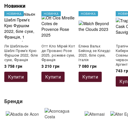
Новинки
НОВИНКА
НОВИНКА
НОВИНКА
НОВИ
Ля Шаблізьєн
Отт Кло Мірей Кот
Елена Вальх
Трапіч
Шаблі Прем'є Крю
де Прованс Розе
Бейонд зе Клаудс
Кабер
Фуршом 2022, біле
2025, рожеве сухе,
2023, біле сухе,
Совінь
сухе, Франція
Франція
Італія
червон
Аргент
3 758 грн
3 210 грн
7 080 грн
743 г
Купити
Купити
Купити
Куп
Бренди