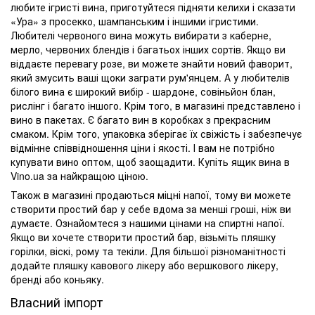
любите ігристі вина, приготуйтеся підняти келихи і сказати
«Ура» з просекко, шампанським і іншими ігристими.
Любителі червоного вина можуть вибирати з каберне,
мерло, червоних блендів і багатьох інших сортів. Якщо ви
віддаєте перевагу розе, ви можете знайти новий фаворит,
який змусить ваші щоки заграти рум'янцем. А у любителів
білого вина є широкий вибір - шардоне, совіньйон блан,
рислінг і багато іншого. Крім того, в магазині представлено і
вино в пакетах. Є багато вин в коробках з прекрасним
смаком. Крім того, упаковка зберігає їх свіжість і забезпечує
відмінне співвідношення ціни і якості. І вам не потрібно
купувати вино оптом, щоб заощадити. Купіть ящик вина в
Vino.ua за найкращою ціною.
Також в магазині продаються міцні напої, тому ви можете
створити простий бар у себе вдома за менші гроші, ніж ви
думаєте. Ознайомтеся з нашими цінами на спиртні напої.
Якщо ви хочете створити простий бар, візьміть пляшку
горілки, віскі, рому та текіли. Для більшої різноманітності
додайте пляшку кавового лікеру або вершкового лікеру,
бренді або коньяку.
Власний імпорт