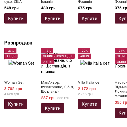
сухе, США
Іспанія
Франція
Франці
548 грн
480 грн
675 грн
375 г
Купити
Купити
Купити
Куп
Розпродаж
−20%
−15%
−20%
−21%
АКЦІЯ
ЗАЛИШИЛОСЯ 2 ДНІ
АКЦІЯ
ЗАЛИШ
АКЦІЯ
АКЦІЯ
Woman Set
МакАйвор,
Villa Italia сет
Насто
купажоване, 0,5 л,
Відьма
3 702 грн
2 172 грн
Шотландія
Лохина,
4 628 грн
2 715 грн
Україн
287 грн
338 грн
355 г
Купити
Купити
Купити
Куп