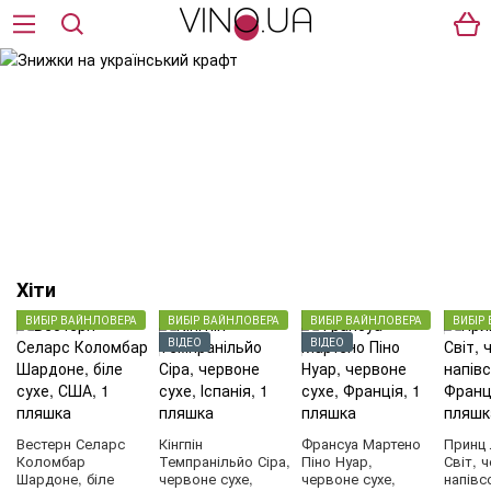
Хіти
ВИБІР ВАЙНЛОВЕРА
ВИБІР ВАЙНЛОВЕРА
ВИБІР ВАЙНЛОВЕРА
ВИБІР
ВІДЕО
ВІДЕО
Вестерн Селарс
Кінгпін
Франсуа Мартено
Принц 
Коломбар
Темпранільйо Сіра,
Піно Нуар,
Світ, 
Шардоне, біле
червоне сухе,
червоне сухе,
напівс