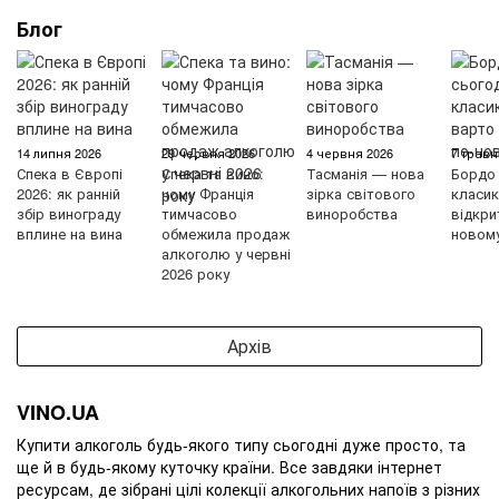
Блог
14 липня 2026
29 червня 2026
4 червня 2026
7 травн
Спека в Європі
Спека та вино:
Тасманія — нова
Бордо 
2026: як ранній
чому Франція
зірка світового
класик
збір винограду
тимчасово
виноробства
відкри
вплине на вина
обмежила продаж
новом
алкоголю у червні
2026 року
Архів
VINO.UA
Купити алкоголь будь-якого типу сьогодні дуже просто, та
ще й в будь-якому куточку країни. Все завдяки інтернет
ресурсам, де зібрані цілі колекції алкогольних напоїв з різних