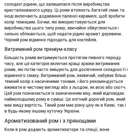
солодкої рідини, що залишилася після виробництва
кристалізованого цукру. Ці роми втілюють багатий смак та
іноді включають додавання паленої карамелі, щоб зробити
колір темнішим. Бочки, які використовуються для
виробництва цього типу рому, звичайно обвуглюються і
сильно обпікаються, щоб надати рідині аромат деревини.
Чорний ром відмінно підходить для коктейлів.
Витриманий ром преміум-класу
Більшість ромів витримуються протягом певного періоду
часу, але ця категорія включає кращі зразки витриманих
ромів, які потім часто змішують для досягнення складності і
відмінного смаку. Витриманий ром, зазвичай, набуває більш
темний колір з насиченими тонами, і його рекомендується
вживати в чистому вигляді або з льодом, як віскі або скотч.
Цей ром позначається із зазначенням віку, який відповідає
наймолодшому рому в суміші. Це елітний дорогий ром, який
має вищу вартість. Такий ром має різну ціну як в Києві, так і
в будь-якому іншому куточку України.
Ароматизований ром і з прянощами
Коли в ром додають ароматизатори та спеції, вони