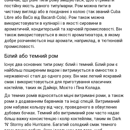
постійну якість даного типу/марки. Ром можна пити в
чистому вигляді або в поєднанні з колою (так званий Cuba
Libre або BaCo від Bacardi-Cola). Ром також можна
використовувати в кулінарії і в якості сировини в
ароматичній, кондитерській та харчовій промисловості. Він
також використовується в якості ароматизатора, в якому
добре розчиняються інші аромати, наприклад, в тютюновій
промисловості.
Білий або темний ром
Існує два основних типи рому: білий і темний. Білий ром є
найбільш поширеним видом і витримується в ємностях з
нержавіючої сталі до одного року. Він має легкий яскравий
смак і використовується для приготування класичних
коктейлів, таких як Дайкірі, Мохіто і Піна Колада.
До темних ромів відносяться міцні витримані роми, а також
роми з додаванням барвників та іноді спецій. Витриманий
ром набуває кольору від часу, проведеного в обвуглених
дубових бочках. Темний або витриманий ром часто надає
більш важку консистенцію і колір коктейлям, таким як Dark
'N' Stormy або Hurricane. Багатий солодкий смак темного