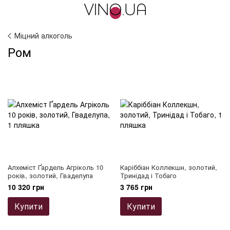
Міцний алкоголь
Ром
Алхеміст Ґардель Агріколь 10
Каріббіан Коллекшн, золотий,
років, золотий, Гваделупа
Тринідад і Тобаго
10 320 грн
3 765 грн
Купити
Купити