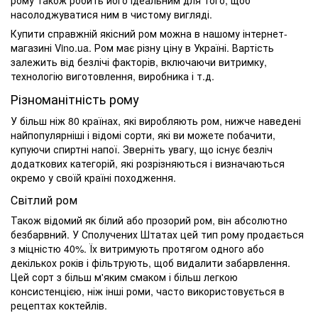
рому також робить його ідеальним для того, щоб
насолоджуватися ним в чистому вигляді.
Купити справжній якісний ром можна в нашому інтернет-
магазині Vino.ua. Ром має різну ціну в Україні. Вартість
залежить від безлічі факторів, включаючи витримку,
технологію виготовлення, виробника і т.д.
Різноманітність рому
У більш ніж 80 країнах, які виробляють ром, нижче наведені
найпопулярніші і відомі сорти, які ви можете побачити,
купуючи спиртні напої. Зверніть увагу, що існує безліч
додаткових категорій, які розрізняються і визначаються
окремо у своїй країні походження.
Світлий ром
Також відомий як білий або прозорий ром, він абсолютно
безбарвний. У Сполучених Штатах цей тип рому продається
з міцністю 40%. Їх витримують протягом одного або
декількох років і фільтрують, щоб видалити забарвлення.
Цей сорт з більш м'яким смаком і більш легкою
консистенцією, ніж інші роми, часто використовується в
рецептах коктейлів.