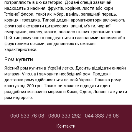
потрапляють в цю категорію. Додані спеції зазвичай
надходять з насіння, фруктів, коріння, листя або кори
їстівної флори, такої як імбир, ваніль, запашний перець,
кориця і гвоздика. Типові додані ароматизатори включають
фруктові екстракти цитрусових, вишні, м'яти, чорної
смородини, кокосу, манго, ананаса і інших тропічних тонів.
Цей тип рому часто поєднується з газованими напоями або
фруктовими соками, які доповнюють смакові
характеристики.
Ром купити
Якісний ром купити в Україні легко. Досить відвідати онлайн
магазин Vino.ua і замовити необхідний ром. Продаж і
доставка рому здійснюється по всій Україні. Пляшка рому
коштує від 200 грн. Також ви можете відвідати один
роздрібних магазинів мережі в Києві, Одесі, Львові та купити
ром недорого.
050 533 76 08
0800 333 292
044 333 76 08
Контакти