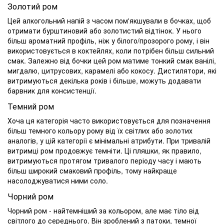
Золотий ром
Цей алкогольний напій з часом пом'якшували в бочках, щоб
отримати бурштиновий або золотистий відтінок. У нього
більш ароматний профіль, ніж у білого/прозорого рому, і він
використовується в коктейлях, коли потрібен більш сильний
смак. Залежно від бочки цей ром матиме тонкий смак ванілі,
мигдалю, цитрусових, карамелі або кокосу. Дистилятори, які
витримуються декілька років і більше, можуть додавати
барвник для консистенції.
Темний ром
Хоча ця категорія часто використовується для позначення
більш темного кольору рому від їх світлих або золотих
аналогів, у цій категорії є мінімальні атрибути. При тривалій
витримці ром продовжує темніти. Ці пляшки, як правило,
витримуються протягом тривалого періоду часу і мають
більш широкий смаковий профіль, тому найкраще
насолоджуватися ними соло.
Чорний ром
Чорний ром - найтемніший за кольором, але має тіло від
світлого до середнього. Він зроблений з патоки, темної