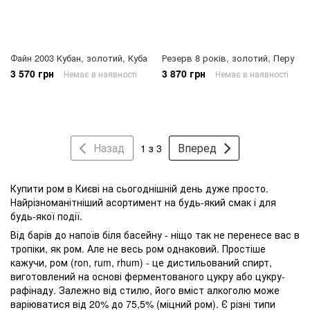
Файн 2003 Кубан, золотий, Куба
Резерв 8 років, золотий, Перу
3 570 грн
3 870 грн
Немає в наявності
Немає в наявності
Назад
Вперед
1 з 3
Купити ром в Києві на сьогоднішній день дуже просто.
Найрізноманітніший асортимент на будь-який смак і для
будь-якої події.
Від барів до напоїв біля басейну - ніщо так не перенесе вас в
тропіки, як ром. Але не весь ром однаковий. Простіше
кажучи, ром (ron, rum, rhum) - це дистильований спирт,
виготовлений на основі ферментованого цукру або цукру-
рафінаду. Залежно від стилю, його вміст алкоголю може
варіюватися від 20% до 75,5% (міцний ром). Є різні типи