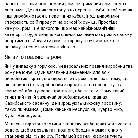
напою - світлий ром, темний ром, витриманий ром і ром із
спеціями. Деякі використовують перегінні куби, в той час як
інші виробляються в перегінних кубах. Іноді виробники
створюють свій продукт на основі їх суміші. Простіше
кажучи, ром - це алкоголь, що має найрізноманітніші
категорії. І будь-який алкогольний магазин має ром в своєму
асортименті. А купити ром за хорошу ціну ви можете в
нашому інтернет-магазині Vino.ua.
Як виготовляють ром
Як і у випадку з горілкою, універсальних правил виробництва
рому не існує. Один загальний знаменник для всіх
виробників і країн, що виробляють ром, полягає в тому, що
він повинен бути зроблений з продуктів на основі цукру -
зазвичай або цукрової тростини, або патоки. Тому такий
спиртний напій зазвичай виробляється в країнах
Карибського басейну, де вирощують цукрову тростину,
таких як Ямайка, Домініканська Республіка, Пуерто-Ріко,
Куба і Венесуела.
Меляса цукрової тростини спочатку розбавляється чистою
водою, щоб в результаті повного бродіння вміст спирту
становив від 7% до 8%. Потім цей розчин ферментують.