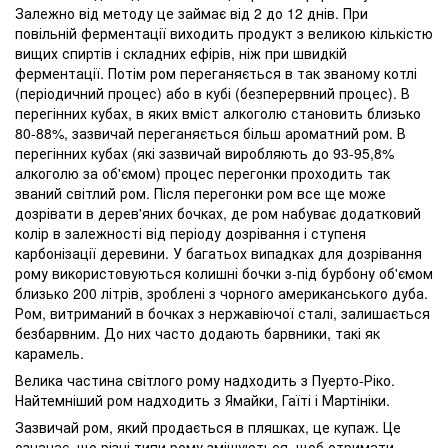
Залежно від методу це займає від 2 до 12 днів. При
повільній ферментації виходить продукт з великою кількістю
вищих спиртів і складних ефірів, ніж при швидкій
ферментації. Потім ром переганяється в так званому котлі
(періодичний процес) або в кубі (безперервний процес). В
перегінних кубах, в яких вміст алкоголю становить близько
80-88%, зазвичай переганяється більш ароматний ром. В
перегінних кубах (які зазвичай виробляють до 93-95,8%
алкоголю за об'ємом) процес перегонки проходить так
званий світлий ром. Після перегонки ром все ще може
дозрівати в дерев'яних бочках, де ром набуває додатковий
колір в залежності від періоду дозрівання і ступеня
карбонізації деревини. У багатьох випадках для дозрівання
рому використовуються колишні бочки з-під бурбону об'ємом
близько 200 літрів, зроблені з чорного американського дуба.
Ром, витриманий в бочках з нержавіючої сталі, залишається
безбарвним. До них часто додають барвники, такі як
карамель.
Велика частина світлого рому надходить з Пуерто-Ріко.
Найтемніший ром надходить з Ямайки, Гаїті і Мартініки.
Зазвичай ром, який продається в пляшках, це купаж. Це
означає, що різні типи рому змішуються, щоб отримати