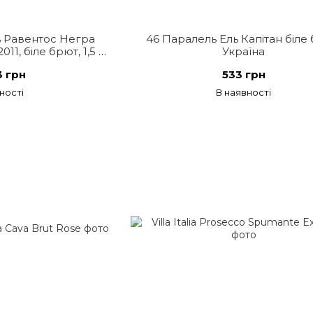
 Равентос Негра
46 Паралель Ель Капітан біле 
1, біле брют, 1,5 л,
Україна
нія
3 грн
533 грн
ності
В наявності