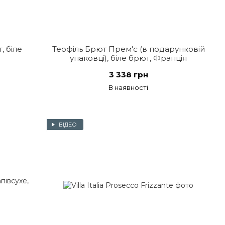
 біле
Теофіль Брют Прем'є (в подарунковій
упаковці), біле брют, Франція
3 338 грн
В наявності
ВІДЕО