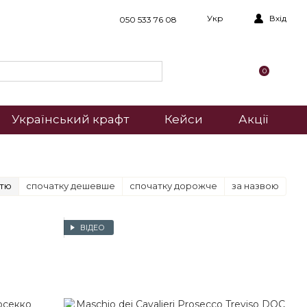
Укр
Вхід
050 533 76 08
0
Український крафт
Кейси
Акції
стю
спочатку дешевше
спочатку дорожче
за назвою
ВІДЕО