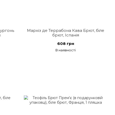
ургонь
Маркіз де Террабона Кава Брют, біле
я
брют, Іспанія
608 грн
В наявності