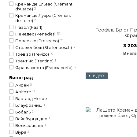
Креман де Ельзас (Crémant
d'Alsace)
2
Креман де Луара (Crémant
de Loire)
2
Паарл (Paarl)
1
Теофіль Брют Пре
Пенедес (Penedès)
13
Фран
Просекко (Prosecco)
21
3 203
Стелленбош (Stellenbosch)
3
В наяв
Тревізо (Trevizo)
10
Трентіно (Trentino)
1
Франчакорта (Franciacorta)
6
ВІДЕО
Виноград
Айрен
6
Аліготе
17
Бастард Негре
1
Блауфранкіш
1
Бобаль
2
Вайсбургундер
1
Вельшрислінг
6
Віура
2