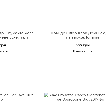
єрі Спуманте Розе
Камі де Флор Кава Демі Сек,
еве сухе, Італія
напівсухе, Іспанія
грн
555 грн
ності
В наявності