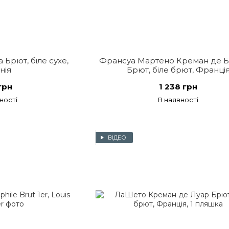
 Брют, біле сухе,
Франсуа Мартено Креман де Б
нія
Брют, біле брют, Франці
грн
1 238 грн
ності
В наявності
ВІДЕО