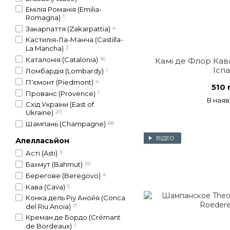
Емілія Романія (Emilia-
Romagna)
1
Закарпаття (Zakarpattia)
4
Кастилія-Ла-Манча (Castilla-
La Mancha)
3
Каталонія (Catalonia)
16
Камі де Флор Кава
Іспа
Ломбардія (Lombardy)
1
П'ємонт (Piedmont)
4
510 
Прованс (Provence)
1
В наяв
Схід України (East of
Ukraine)
20
Шампань (Champagne)
68
ВІДЕО
Апелласьйон
Асті (Asti)
3
Бахмут (Bahmut)
20
Берегове (Beregovo)
4
Кава (Cava)
5
Конка дель Ріу Анойя (Conca
del Riu Anoia)
11
Креман де Бордо (Crémant
de Bordeaux)
1