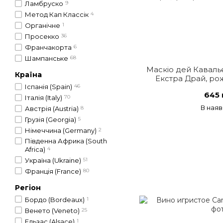
Ламбруско
9
Метод Кап Классік
4
Органічне
1
Просекко
36
Франчакорта
6
Шампанське
68
Маскіо дей Каваль
Країна
Екстра Драй, рож
Іспанія (Spain)
46
645 
Італія (Italy)
70
В наяв
Австрія (Austria)
8
Грузія (Georgia)
5
Німеччина (Germany)
2
Південна Африка (South
Africa)
4
Україна (Ukraine)
51
Франція (France)
80
Регіон
Бордо (Bordeaux)
1
Венето (Veneto)
25
Ельзас (Alsace)
1