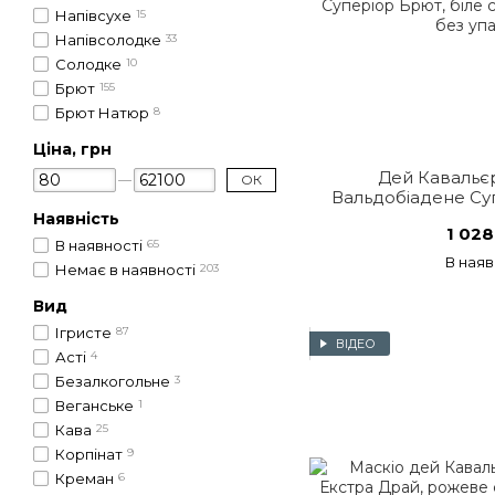
Напівсухе
15
Напівсолодке
33
Солодке
10
Брют
155
Брют Натюр
8
Ціна, грн
Дей Кавальє
ОК
Вальдобіадене Суп
сухе, 
Наявність
1 028
В наявності
65
В наяв
Немає в наявності
203
Вид
Ігристе
87
ВІДЕО
Асті
4
Безалкогольне
3
Веганське
1
Кава
25
Корпінат
9
Креман
6