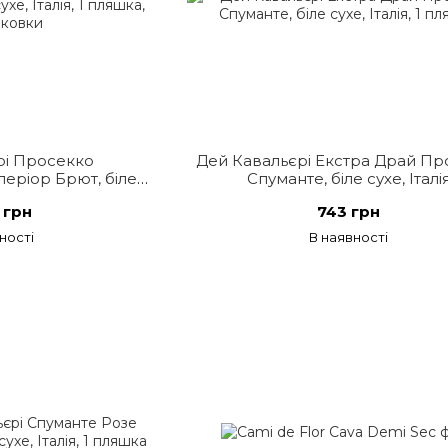
рі Просекко
Дей Кавальєрі Екстра Драй Пр
еріор Брют, біле
Спуманте, біле сухе, Італі
Італія
 грн
743 грн
ності
В наявності