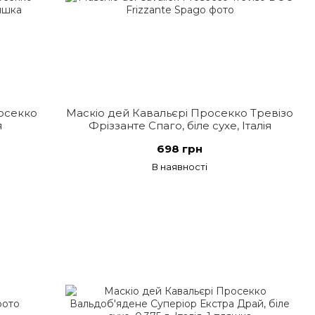
осекко
Маскіо дей Кавальєрі Просекко Тревізо
я
Фріззанте Спаго, біле сухе, Італія
698 грн
В наявності