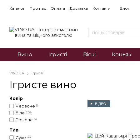
Каталог
Про нас
Оплата
Доставка
Контакти
Блог
Вино
Ігристі
Віскі
Коньяк
VINO.UA
Ігристі
Ігристе вино
Колір
ВІДЕО
Червоне
5
Біле
208
Рожеве
52
Тип
Сухе
44