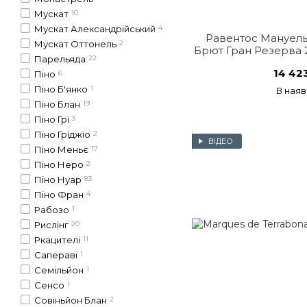
Мускат
10
Мускат Александрійський
4
Равентос Мануель
Мускат Оттонель
2
Брют Гран Резерва 201
Парельяда
22
Іспа
14 42
Піно
6
Піно Б'янко
1
В наяв
Піно Блан
19
Піно Грі
3
Піно Гріджіо
2
ВІДЕО
Піно Меньє
17
Піно Неро
2
Піно Нуар
83
Піно Фран
4
Рабозо
1
Рислінг
20
Ркацителі
11
Сапераві
1
Семільйон
1
Сенсо
1
Совіньйон Блан
2