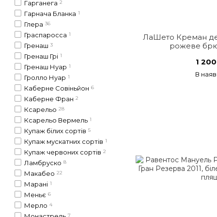
Гарганега
2
Гарнача Бланка
1
Глера
36
Граспаросса
1
ЛаШето Креман де
рожеве брю
Гренаш
3
Гренаш Грі
1
1 200
Гренаш Нуар
1
В наяв
Гролло Нуар
1
Каберне Совіньйон
6
Каберне Фран
2
Ксарельо
28
Ксарельо Вермель
1
Купаж білих сортів
5
Купаж мускатних сортів
1
Купаж червоних сортів
2
Ламбруско
8
Макабео
22
Марані
1
Меньє
6
Мерло
4
Монастрель
7