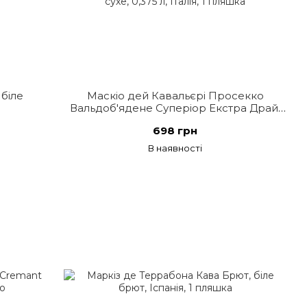
 біле
Маскіо дей Кавальєрі Просекко
Вальдоб'ядене Суперіор Екстра Драй,
біле сухе, 0,375 л, Італія
698 грн
В наявності