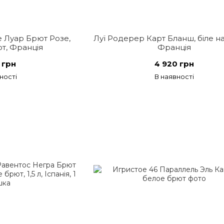
 Луар Брют Розе,
Луї Родерер Карт Бланш, біле на
т, Франція
Франція
 грн
4 920 грн
ності
В наявності