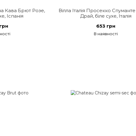
а Кава Брют Розе,
Вілла Італія Просекко Спуманте
е, Іспанія
Драй, біле сухе, Італія
грн
653 грн
ності
В наявності