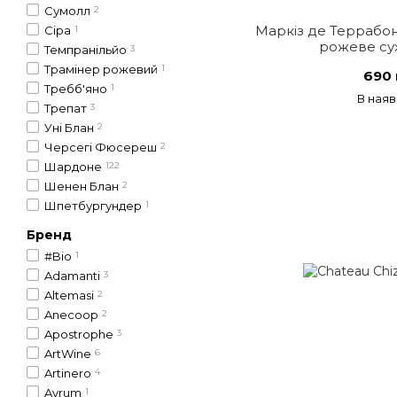
Сумолл
2
Маркіз де Террабон
Сіра
1
рожеве сух
Темпранільйо
3
Трамінер рожевий
1
690 
Требб'яно
1
В наяв
Трепат
3
Уні Блан
2
Черсегі Фюсереш
2
Шардоне
122
Шенен Блан
2
Шпетбургундер
1
Бренд
#Bio
1
Adamanti
3
Altemasi
2
Anecoop
2
Apostrophe
3
ArtWine
6
Artinero
4
Ayrum
1