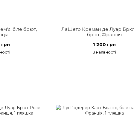
м'є, біле брют,
ЛаШето Креман де Луар Брют,
ція
брют, Франція
 грн
1 200 грн
ності
В наявності