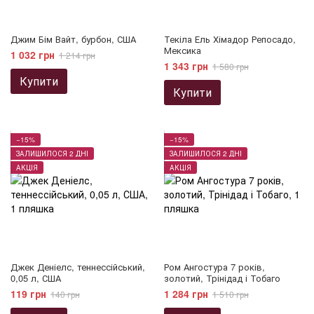
Джим Бім Вайт, бурбон, США
Текіла Ель Хімадор Репосадо,
Мексика
1 032 грн
1 214 грн
1 343 грн
1 580 грн
Купити
Купити
−15%
−15%
ЗАЛИШИЛОСЯ 2 ДНІ
ЗАЛИШИЛОСЯ 2 ДНІ
АКЦІЯ
АКЦІЯ
Джек Деніелс, теннессійський,
Ром Ангостура 7 років,
0,05 л, США
золотий, Трінідад і Тобаго
119 грн
1 284 грн
140 грн
1 510 грн