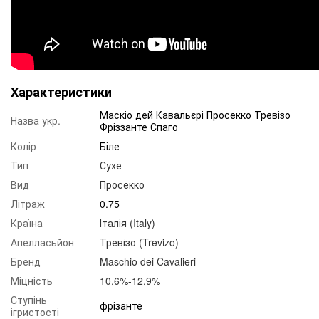
Характеристики
Маскіо дей Кавальєрі Просекко Тревізо
Назва укр.
Фріззанте Спаго
Колір
Біле
Тип
Сухе
Вид
Просекко
Літраж
0.75
Країна
Італія (Italy)
Апелласьйон
Тревізо (Trevizo)
Бренд
Maschio dei Cavalieri
Міцність
10,6%-12,9%
Ступінь
фрізанте
ігристості