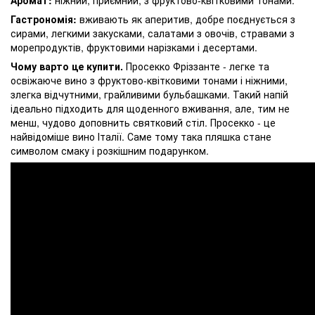
Гастрономія:
вживають як аперитив, добре поєднується з
сирами, легкими закусками, салатами з овочів, стравами з
морепродуктів, фруктовими нарізками і десертами.
Чому варто це купити.
Просекко Фріззанте - легке та
освіжаюче вино з фруктово-квітковими тонами і ніжними,
злегка відчутними, грайливими бульбашками. Такий напій
ідеально підходить для щоденного вживання, але, тим не
менш, чудово доповнить святковий стіл. Просекко - це
найвідоміше вино Італії. Саме тому така пляшка стане
символом смаку і розкішним подарунком.