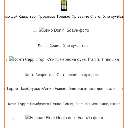
аскіо дей Кавальєрі Просекко Тревізо Фріззанте Спаго, біле сухе, Італ
Маскіо
Доніні Соаве, біле сухе, Італія
Конті Серрісторі К'янті, червоне сухе, Італія
Каза Торре Ламбруско Б'янко Емілія, біле напівсолодке, Італія