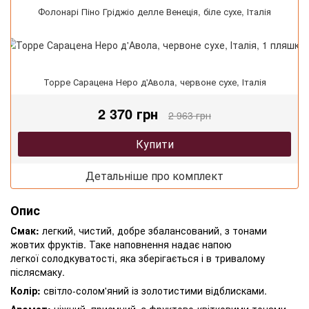
Фолонарі Піно Гріджіо делле Венеція, біле сухе, Італія
Торре Сарацена Неро д'Авола, червоне сухе, Італія
2 370 грн
2 963 грн
Купити
Детальніше про комплект
Опис
Смак:
легкий, чистий, добре збалансований, з тонами
жовтих фруктів. Таке наповнення надає напою
легкої солодкуватості, яка зберігається і в тривалому
післясмаку.
Колір:
світло-солом'яний із золотистими відблисками.
Аромат:
ніжний, приємний, з фруктово-квітковими тонами.