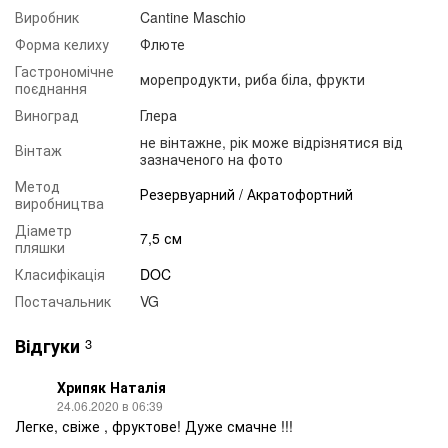
Виробник
Cantine Maschio
Форма келиху
Флюте
Гастрономічне
морепродукти
,
риба біла
,
фрукти
поєднання
Виноград
Глера
не вінтажне, рік може відрізнятися від
Вінтаж
зазначеного на фото
Метод
Резервуарний / Акратофортний
виробництва
Діаметр
7,5 см
пляшки
Класифікація
DOC
Постачальник
VG
Відгуки
3
Хрипяк Наталія
24.06.2020 в 06:39
Легке, свіже , фруктове! Дуже смачне !!!