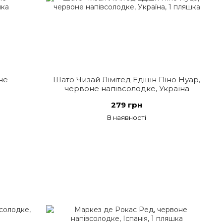
не
Шато Чизай Лімітед Едішн Піно Нуар,
червоне напівсолодке, Україна
279 грн
В наявності