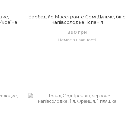
дке,
Барбадійо Маестранте Семі Дульче, біле
Україна
напівсолодке, Іспанія
390 грн
Немає в наявності