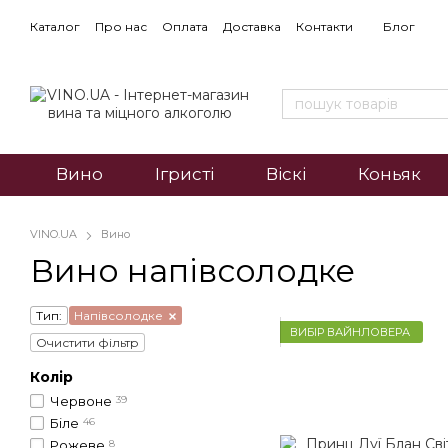
Каталог
Про нас
Оплата
Доставка
Контакти
Блог
Вино
Ігристі
Віскі
Коньяк
VINO.UA
Вино
Вино напівсолодке
Тип:
Напівсолодке
ВИБІР ВАЙНЛОВЕРА
Очистити фільтр
Колір
Червоне
39
Біле
46
Рожеве
8