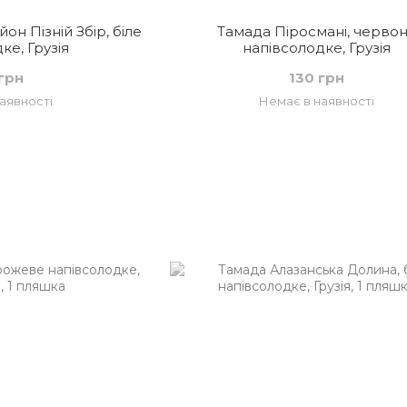
он Пізній Збір, біле
Тамада Піросмані, черво
ке, Грузія
напівсолодке, Грузія
грн
130 грн
аявності
Немає в наявності