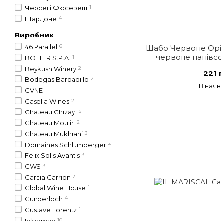
Черсегі Фюсереш
1
Шардоне
4
Виробник
46 Parallel
6
Шабо Червоне Орі
червоне напівсо
BOTTER S.P.A.
1
Beykush Winery
2
221 
Bodegas Barbadillo
2
В наяв
CVNE
1
Casella Wines
2
Chateau Chizay
15
Chateau Moulin
2
Chateau Mukhrani
3
Domaines Schlumberger
4
Felix Solis Avantis
3
GWS
3
Garcia Carrion
2
Global Wine House
1
Gunderloch
4
Gustave Lorentz
1
Inkerman
10