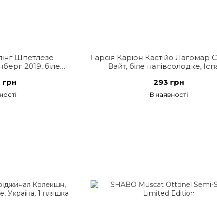
лінг Шпетлезе
Гарсія Каріон Кастійо Лагомар С
берг 2019, біле
Вайт, біле напівсолодке, Ісп
, Німеччина
 грн
293 грн
ності
В наявності