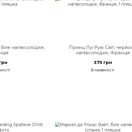
 біле напівсолодке,
Принц Луї Руж Світ, черво
ція
напівсолодке, Франція
грн
375 грн
ності
В наявності