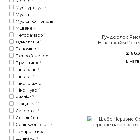
Мерло
7
Муджуретулі
2
Мускат
4
Мускат Оттонель
4
Мцване
2
Негроамаро
1
Гундерлох Рис
Оджалеши
1
Накенхайм Ротен
напівсолодке
Паломіно
2
2 663
Педро Хіменес
1
В наяв
Примітиво
1
Піно Блан
1
Піно Грі
3
Піно Гріджіо
1
Піно Нуар
4
Рислінг
7
Ркацителі
3
Сапераві
11
Семільйон
1
Совіньйон Блан
5
Темпранільйо
3
Цолікаурі
1