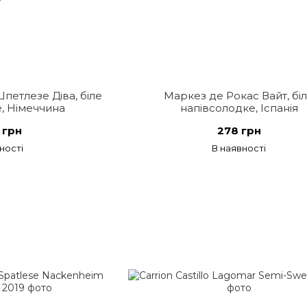
петлезе Діва, біле
Маркез де Рокас Вайт, бі
, Німеччина
напівсолодке, Іспанія
 грн
278 грн
ності
В наявності