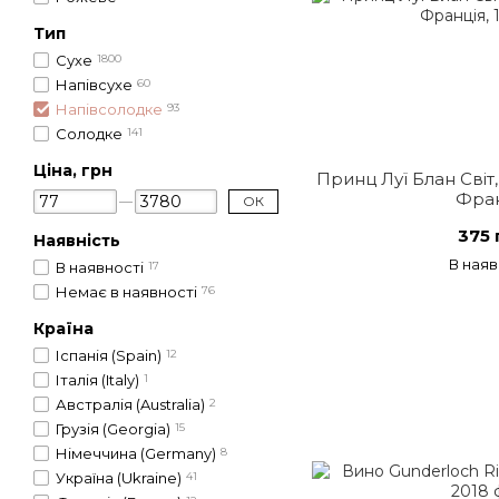
Тип
Сухе
1800
Напівсухе
60
Напівсолодке
93
Солодке
141
Ціна, грн
Принц Луї Блан Світ,
Фран
ОК
375 
Наявність
В наяв
В наявності
17
Немає в наявності
76
Країна
Іспанія (Spain)
12
Італія (Italy)
1
Австралія (Australia)
2
Грузія (Georgia)
15
Німеччина (Germany)
8
Україна (Ukraine)
41