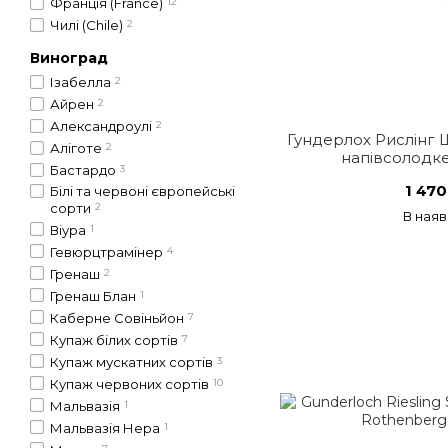
Франція (France)
12
Чилі (Chile)
2
Виноград
Ізабелла
2
Айрен
2
Александроулі
2
Гундерлох Рислінг Ш
Аліготе
2
напівсолодке
Бастардо
3
1 470
Білі та червоні європейські
сорти
2
В наяв
Віура
1
Гевюрцтрамінер
4
Гренаш
2
Гренаш Блан
1
Каберне Совіньйон
7
Купаж білих сортів
7
Купаж мускатних сортів
3
Купаж червоних сортів
10
Мальвазія
1
Мальвазія Нера
1