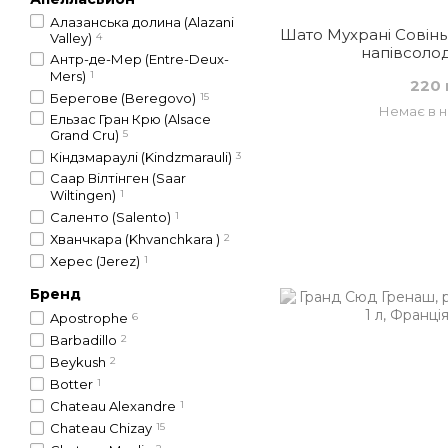
Алазанська долина (Alazani
Шато Мухрані Совіньй
Valley)
4
напівсолод
Антр-де-Мер (Entre-Deux-
Mers)
1
220 
Берегове (Beregovo)
15
Немає в н
Ельзас Гран Крю (Alsace
Grand Cru)
5
Кіндзмараулі (Kindzmarauli)
3
Саар Вілтінген (Saar
Wiltingen)
1
Саленто (Salento)
1
Хванчкара (Khvanchkara )
2
Херес (Jerez)
1
Бренд
Apostrophe
6
Barbadillo
2
Beykush
2
Botter
1
Chateau Alexandre
1
Chateau Chizay
15