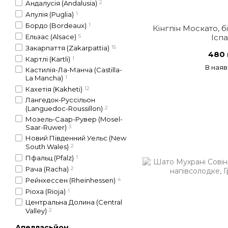
Андалусія (Andalusia)
2
Апулія (Puglia)
1
Бордо (Bordeaux)
1
Кінгпін Москато, б
Ельзас (Alsace)
5
Іспа
Закарпаття (Zakarpattia)
15
480 
Картлі (Kartli)
1
В наяв
Кастилія-Ла-Манча (Castilla-
La Mancha)
1
Кахетія (Kakheti)
12
Лангедок-Русcільон
(Languedoc-Roussillon)
2
Мозель-Саар-Рувер (Mosel-
Saar-Ruwer)
3
Новий Південний Уельс (New
South Wales)
2
Пфальц (Pfalz)
1
Рача (Racha)
2
Рейнхессен (Rheinhessen)
4
Ріоха (Rioja)
1
Центральна Долина (Central
Valley)
2
Апелласьйон