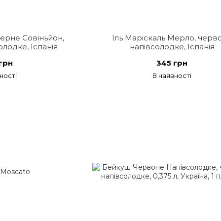
берне Совіньйон,
Іль Маріскаль Мерло, черв
лодке, Іспанія
напівсолодке, Іспанія
грн
345 грн
ності
В наявності