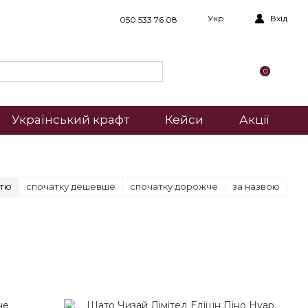
Укр
Вхід
050 533 76 08
0
Український крафт
Кейси
Акції
стю
спочатку дешевше
спочатку дорожче
за назвою