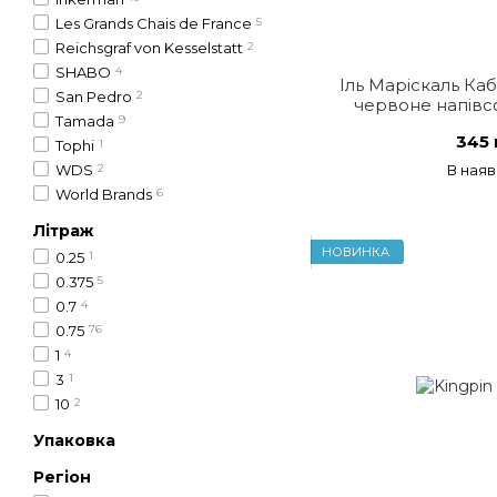
Les Grands Chais de France
5
Reichsgraf von Kesselstatt
2
SHABO
4
Іль Маріскаль Ка
San Pedro
2
червоне напівсо
Tamada
9
345 
Tophi
1
WDS
2
В наяв
World Brands
6
Літраж
НОВИНКА
0.25
1
0.375
5
0.7
4
0.75
76
1
4
3
1
10
2
Упаковка
Регіон