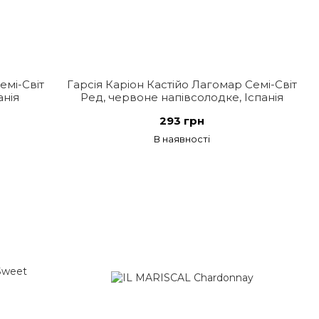
емі-Світ
Гарсія Каріон Кастійо Лагомар Семі-Світ
анія
Ред, червоне напівсолодке, Іспанія
293 грн
В наявності