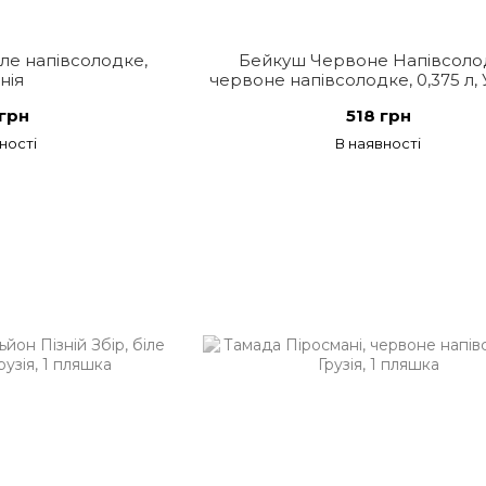
іле напівсолодке,
Бейкуш Червоне Напівсоло
нія
червоне напівсолодке, 0,375 л, 
грн
518 грн
ності
В наявності