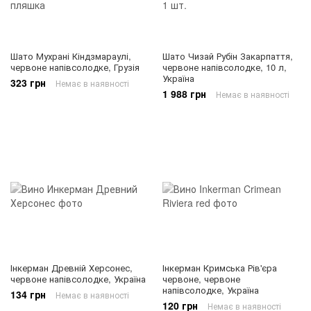
Шато Мухрані Кіндзмараулі,
Шато Чизай Рубін Закарпаття,
червоне напівсолодке, Грузія
червоне напівсолодке, 10 л,
Україна
323 грн
Немає в наявності
1 988 грн
Немає в наявності
Інкерман Древній Херсонес,
Інкерман Кримська Рів'єра
червоне напівсолодке, Україна
червоне, червоне
напівсолодке, Україна
134 грн
Немає в наявності
120 грн
Немає в наявності