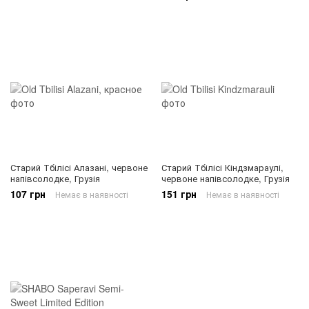
Старий Тбілісі Алазані, червоне
Старий Тбілісі Кіндзмараулі,
напівсолодке, Грузія
червоне напівсолодке, Грузія
107 грн
151 грн
Немає в наявності
Немає в наявності