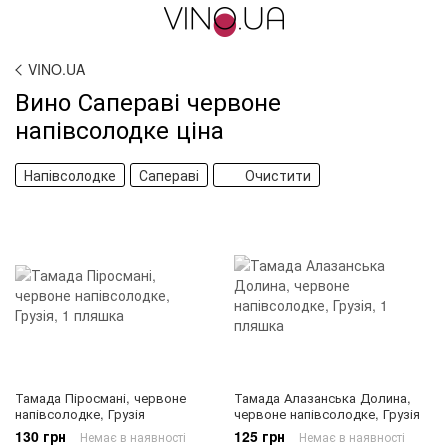
VINO.UA
Вино Сапераві червоне
напівсолодке ціна
Напівсолодке
Сапераві
Очистити
Тамада Піросмані, червоне
Тамада Алазанська Долина,
напівсолодке, Грузія
червоне напівсолодке, Грузія
130 грн
125 грн
Немає в наявності
Немає в наявності