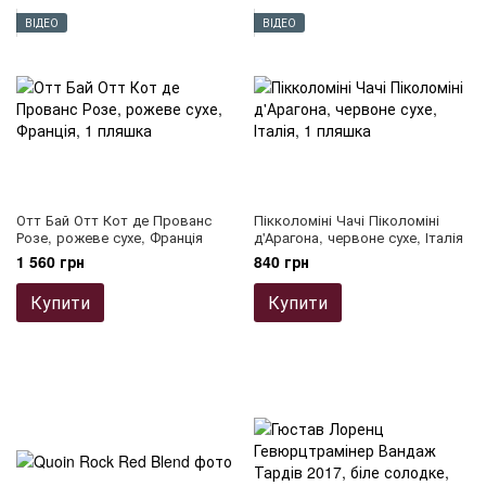
ВІДЕО
ВІДЕО
Отт Бай Отт Кот де Прованс
Пікколоміні Чачі Піколоміні
Розе, рожеве сухе, Франція
д'Арaгона, червоне сухе, Італія
1 560 грн
840 грн
Купити
Купити