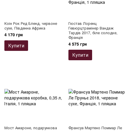
Коін Рок Ред Бленд, червоне
Гюстав Лоренц
сухе, Південна Африка
Гевюрцтрамінер Вандаж
Тардів 2017, біле солодке,
4 170 грн
Франція
4 575 грн
Купити
Купити
Мост Амароне, подарункова
Франсуа Мартено Поммар Ле