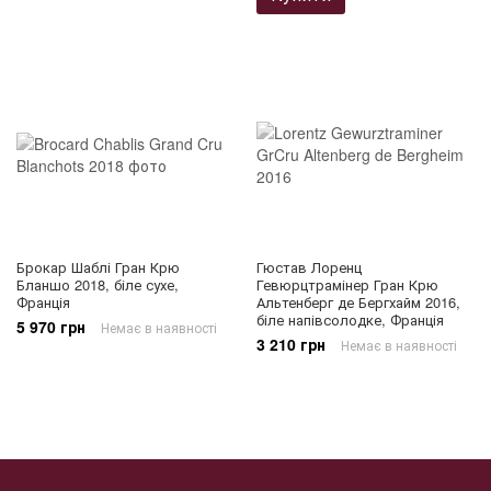
Брокар Шаблі Гран Крю
Гюстав Лоренц
Бланшо 2018, біле сухе,
Гевюрцтрамінер Гран Крю
Франція
Альтенберг де Бергхайм 2016,
біле напівсолодке, Франція
5 970 грн
Немає в наявності
3 210 грн
Немає в наявності