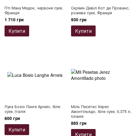
Пті Ману Медок, червоне сухе,
Скрімін Девіл Кот де Прованс,
Франція
рожеве сухе, Франція
1 710 грн
930 грн
Купити
Купити
Лука Бозіо Ланге Арнеіс, біле
Міль Песетас Херес
сухе, Італія
Амонтільядо, біле сухе, 0,375 л,
Іспанія
600 грн
885 грн
Купити
Купити