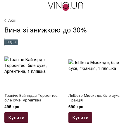
Акції
Вина зі знижкою до 30%
ВІДЕО
Трапіче Вайнярдс Торронтес,
ЛяШето Мюскаде, біле сухе,
біле сухе, Аргентина
Франція
495 грн
690 грн
Купити
Купити