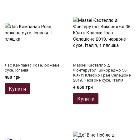
Лас Кампанас Розе, рожеве
Маззеі Кастелло ді
сухе, Іспанія
Фонтерутолі Викореджо 36
К'янті Класіко Гран Селеціоне
480 грн
2019, червоне сухе, Італія
4 650 грн
Купити
Купити