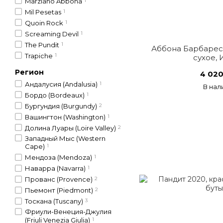
Marziano Abbona
1
Mil Pesetas
1
Quoin Rock
1
Screaming Devil
1
The Pundit
1
Аббона Барбареск
Trapiche
1
сухое, 
Регион
4 020
Андалусия (Andalusia)
1
В нал
Бордо (Bordeaux)
1
Бургундия (Burgundy)
2
Вашингтон (Washington)
1
Долина Луары (Loire Valley)
2
Западный Мыс (Western
Cape)
1
Мендоза (Mendoza)
1
Наварра (Navarra)
1
Прованс (Provence)
2
Пьемонт (Piedmont)
2
Тоскана (Tuscany)
3
Фриули-Венеция-Джулия
(Friuli Venezia Giulia)
1