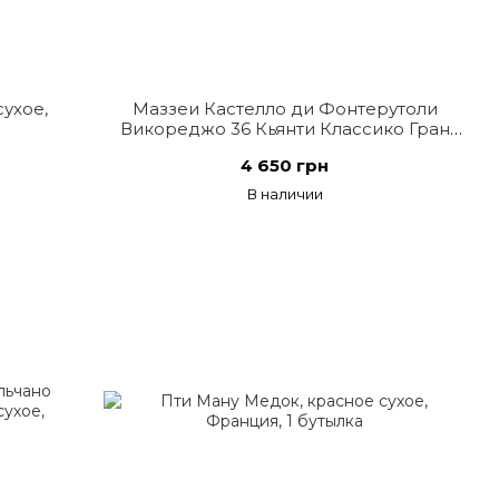
ухое,
Маззеи Кастелло ди Фонтерутоли
Викореджо 36 Кьянти Классико Гран
Селеционе 2019, красное сухое, Италия
4 650 грн
В наличии