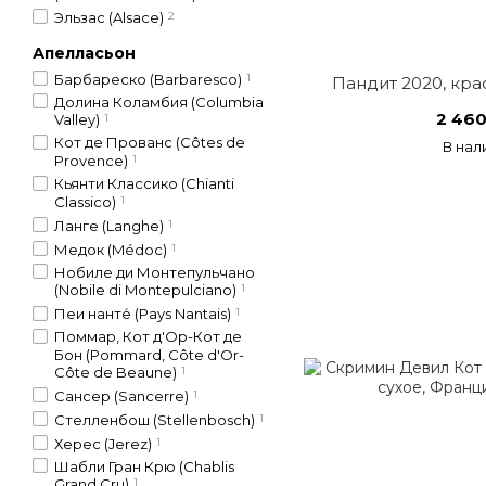
Эльзас (Alsace)
2
Апелласьон
Барбареско (Barbaresco)
1
Пандит 2020, кра
Долина Коламбия (Columbia
2 460
Valley)
1
Кот де Прованс (Côtes de
В нал
Provence)
1
Кьянти Классико (Chianti
Classico)
1
Ланге (Langhe)
1
Медок (Médoc)
1
Нобиле ди Монтепульчано
(Nobile di Montepulciano)
1
Пеи нанте́ (Pays Nantais)
1
Поммар, Кот д'Ор-Кот де
Бон (Pommard, Côte d'Or-
Côte de Beaune)
1
Сансер (Sancerre)
1
Стелленбош (Stellenbosch)
1
Херес (Jerez)
1
Шабли Гран Крю (Chablis
Grand Cru)
1