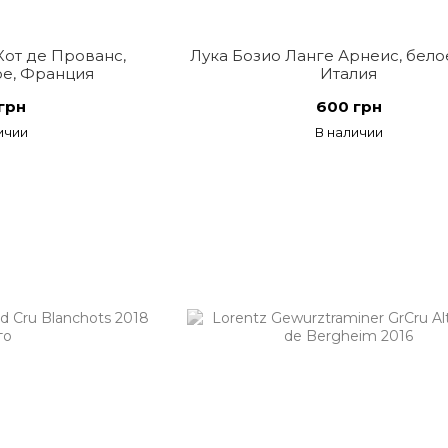
от де Прованс,
Лука Бозио Ланге Арнеис, белое
ое, Франция
Италия
грн
600 грн
ичии
В наличии