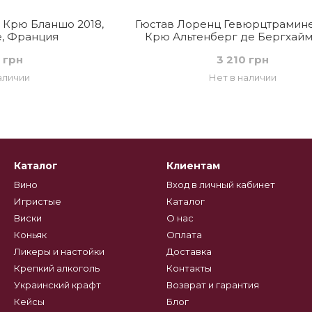
 Крю Бланшо 2018,
Гюстав Лоренц Гевюрцтрамине
е, Франция
Крю Альтенберг де Бергхайм 
белое полусладкое, Фран
 грн
3 210 грн
аличии
Нет в наличии
Каталог
Клиентам
Вино
Вход в личный кабинет
Игристые
Каталог
Виски
О нас
Коньяк
Оплата
Ликеры и настойки
Доставка
Крепкий алкоголь
Контакты
Украинский крафт
Возврат и гарантия
Кейсы
Блог