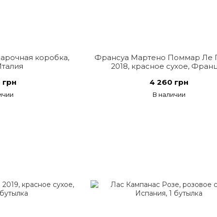
арочная коробка,
Франсуа Мартено Поммар Ле 
 Италия
2018, красное сухое, Фран
 грн
4 260 грн
ичии
В наличии