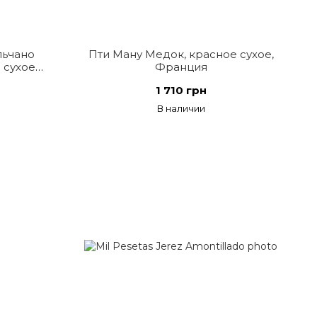
льчано
Пти Ману Медок, красное сухое,
 сухое,
Франция
1 710 грн
В наличии