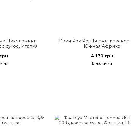
чи Пиколомини
Коин Рок Ред Бленд, красное 
ое сухое, Италия
Южная Африка
грн
4 170 грн
ичии
В наличии