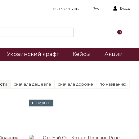
Рус
Вход
050 533 76 08
0
Украинский крафт
Кейсы
Акции
сти
сначала дешевле
сначала дороже
по названию
ВИДЕО