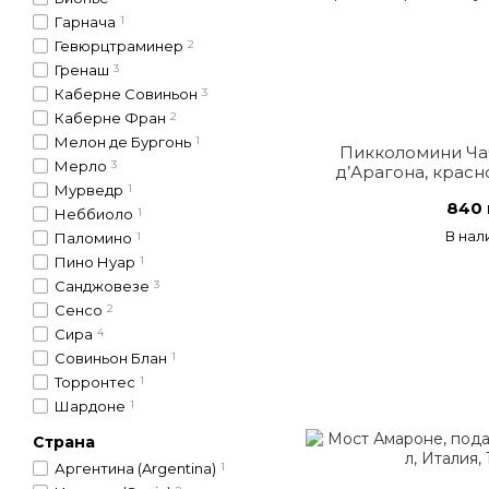
Гарнача
1
Гевюрцтраминер
2
Гренаш
3
Каберне Совиньон
3
Каберне Фран
2
Мелон де Бургонь
1
Пикколомини Ча
Мерло
3
д’Арaгона, красн
Мурведр
1
840 
Неббиоло
1
В нал
Паломино
1
Пино Нуар
1
Санджовезе
3
Сенсо
2
Сира
4
Совиньон Блан
1
Торронтес
1
Шардоне
1
Страна
Аргентина (Argentina)
1