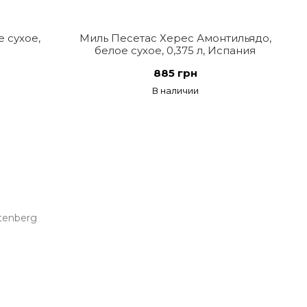
 сухое,
Миль Песетас Херес Амонтильядо,
белое сухое, 0,375 л, Испания
885 грн
В наличии