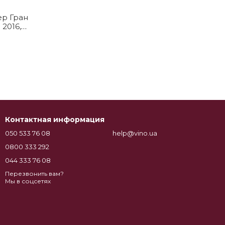
р Гран
2016,
ция
Контактная информация
050 533 76 08
help@vino.ua
0800 333 292
044 333 76 08
Перезвонить вам?
Мы в соцсетях