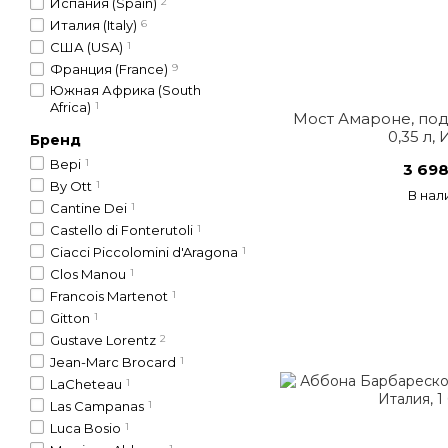
Испания (Spain)
2
Италия (Italy)
6
США (USA)
1
Франция (France)
9
Южная Африка (South
Africa)
1
Мост Амароне, под
0,35 л,
Бренд
Bepi
1
3 698
By Ott
1
В нал
Cantine Dei
1
Castello di Fonterutoli
1
Ciacci Piccolomini d'Aragona
1
Clos Manou
1
Francois Martenot
1
Gitton
1
Gustave Lorentz
2
Jean-Marc Brocard
1
LaCheteau
1
Las Campanas
1
Luca Bosio
1