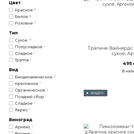
Цвет
Красное
8
Белое
8
Розовое
3
Тип
Сухое
17
Полусладкое
1
Трапиче Вайнярдс 
сухое, А
Сладкое
1
Граппа
1
495 
Вид
В нал
Биодинамическое
3
Крепленое
1
Органическое
4
ВИДЕО
Поздний сбор
1
Сладкое
1
Херес
1
Виноград
Арнеис
1
Вионье
1