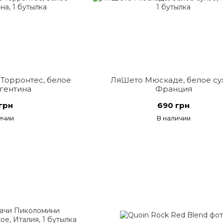
Торронтес, белое
ЛяШето Мюскаде, белое су
ргентина
Франция
грн
690 грн
ичии
В наличии