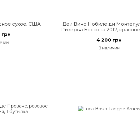
сное сухое, США
Деи Вино Нобиле ди Монтепу
Ризерва Боссона 2017, красное
 грн
Италия
4 200 грн
ичии
В наличии