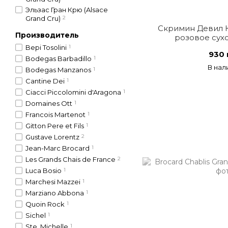
Эльзас Гран Крю (Alsace
Grand Cru)
2
Скримин Девил К
Производитель
розовое сух
Bepi Tosolini
1
930 
Bodegas Barbadillo
1
В нал
Bodegas Manzanos
1
Cantine Dei
1
Ciacci Piccolomini d'Aragona
1
Domaines Ott
1
Francois Martenot
1
Gitton Pere et Fils
1
Gustave Lorentz
2
Jean-Marc Brocard
1
Les Grands Chais de France
2
Luca Bosio
1
Marchesi Mazzei
1
Marziano Abbona
1
Quoin Rock
1
Sichel
1
Ste. Michelle
1