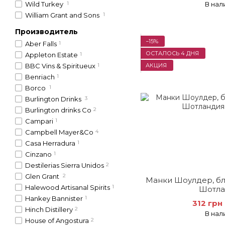
Wild Turkey
1
В нал
William Grant and Sons
1
Производитель
−15%
Aber Falls
1
ОСТАЛОСЬ 4 ДНЯ
Appleton Estate
1
АКЦИЯ
BBC Vins & Spiritueux
1
Benriach
1
Borco
1
Burlington Drinks
3
Burlington drinks Co
2
Campari
1
Campbell Mayer&Co
4
Casa Herradura
1
Cinzano
1
Destilerias Sierra Unidos
2
Glen Grant
2
Манки Шоулдер, бле
Halewood Artisanal Spirits
1
Шотла
Hankey Bannister
1
312 грн
Hinch Distillery
2
В нал
House of Angostura
2