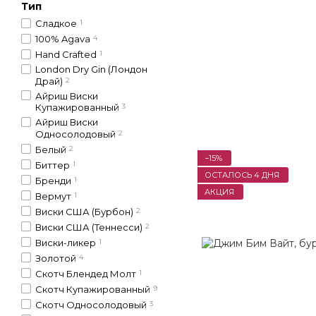
Тип
Сладкое
1
100% Agava
4
Hand Crafted
1
London Dry Gin (Лондон
Драй)
2
Айриш Виски
Купажированный
3
Айриш Виски
Односолодовый
2
Белый
2
−15%
Биттер
1
ОСТАЛОСЬ 4 ДНЯ
Бренди
1
АКЦИЯ
Вермут
1
Виски США (Бурбон)
2
Виски США (Теннесси)
2
Виски-ликер
1
Золотой
4
Скотч Блендед Молт
1
Скотч Купажированный
9
Скотч Односолодовый
3