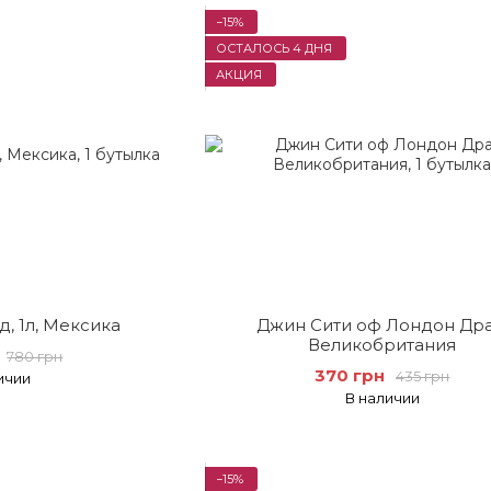
−15%
ОСТАЛОСЬ 4 ДНЯ
АКЦИЯ
, 1л, Мексика
Джин Сити оф Лондон Дра
Великобритания
780 грн
370 грн
435 грн
ичии
В наличии
−15%