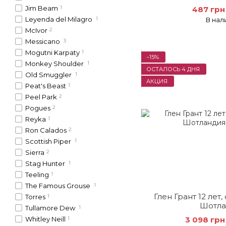
Jim Beam
1
487 грн
Leyenda del Milagro
1
В нал
McIvor
2
Messicano
3
Mogutni Karpaty
1
−15%
Monkey Shoulder
1
ОСТАЛОСЬ 4 ДНЯ
Old Smuggler
1
АКЦИЯ
Peat's Beast
1
Peel Park
2
Pogues
2
Reyka
1
Ron Calados
2
Scottish Piper
1
Sierra
2
Stag Hunter
1
Teeling
1
The Famous Grouse
1
Глен Грант 12 лет
Torres
1
Шотла
Tullamore Dew
1
Whitley Neill
1
3 098 грн