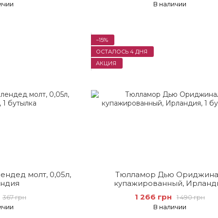
ичии
В наличии
−15%
ОСТАЛОСЬ 4 ДНЯ
АКЦИЯ
ндед молт, 0,05л,
Тюлламор Дью Ориджина
ндия
купажированный, Ирланд
1 266 грн
367 грн
1 490 грн
ичии
В наличии