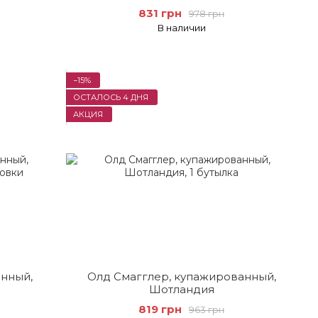
831 грн
978 грн
В наличии
−15%
ОСТАЛОСЬ 4 ДНЯ
АКЦИЯ
анный,
Олд Смагглер, купажированный,
Шотландия
819 грн
963 грн