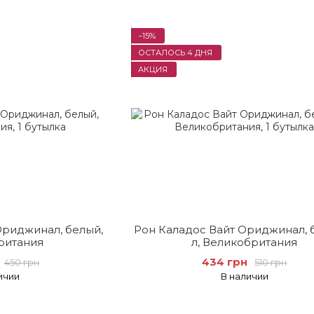
−15%
ОСТАЛОСЬ 4 ДНЯ
АКЦИЯ
Ориджинал, белый,
Рон Каладос Вайт Ориджинал, б
ритания
л, Великобритания
434 грн
450 грн
510 грн
ичии
В наличии