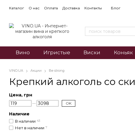
Каталог
О нас
Оплата
Доставка
Контакты
Блог
Вино
Игристые
Виски
Коньяк
VINO.UA
Акции
Be strong
Крепкий алкоголь со ски
Цена, грн
OK
Наличие
В наличии
43
Нет в наличии
7