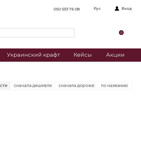
Рус
Вход
050 533 76 08
0
Украинский крафт
Кейсы
Акции
сти
сначала дешевле
сначала дороже
по названию