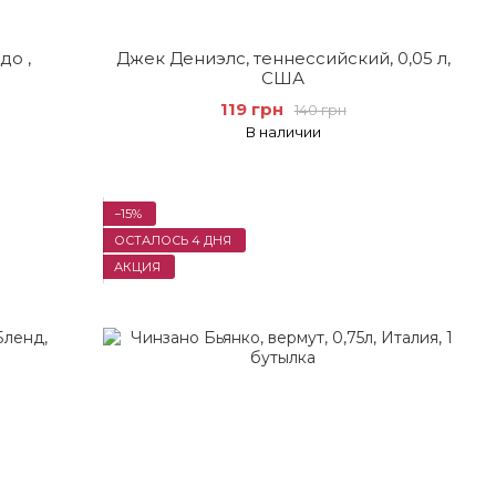
до ,
Джек Дениэлс, теннессийский, 0,05 л,
США
119 грн
140 грн
В наличии
−15%
ОСТАЛОСЬ 4 ДНЯ
АКЦИЯ