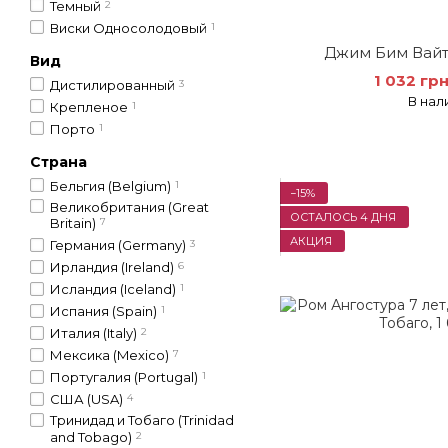
Темный
2
Виски Односолодовый
1
Джим Бим Вайт
Вид
1 032 гр
Дистилированный
3
В нал
Крепленое
1
Порто
1
Страна
Бельгия (Belgium)
1
−15%
Великобритания (Great
ОСТАЛОСЬ 4 ДНЯ
Britain)
7
АКЦИЯ
Германия (Germany)
3
Ирландия (Ireland)
6
Исландия (Iceland)
1
Испания (Spain)
1
Италия (Italy)
2
Мексика (Mexico)
7
Португалия (Portugal)
1
США (USA)
4
Тринидад и Тобаго (Trinidad
and Tobago)
2