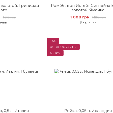
, золотой, Тринидад
Ром Эплтон Истейт Сигнейча 
баго
золотой, Ямайка
н
1 008 грн
1 510 грн
1 186 грн
ичии
В наличии
−15%
ОСТАЛОСЬ 4 ДНЯ
АКЦИЯ
, 0,5 л, Италия
Рейка, 0,05 л, Исландия