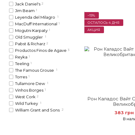
Jack Daniel's
2
Jim Beam
1
−15%
Leyenda del Milagro
1
ОСТАЛОСЬ 4 ДНЯ
MacDuff International
1
АКЦИЯ
Mogutni Karpaty
1
Old Smuggler
1
Pabst & Richarz
2
Productos Finos de Agave
3
Reyka
1
Teeling
1
The Famous Grouse
1
Torres
1
Tullamore Dew
1
Vinhos Borges
1
West Cork
2
Рон Каладос Вайт 
Wild Turkey
1
Великоб
William Grant and Sons
2
383 грн
В нал