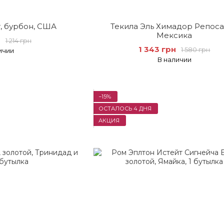
, бурбон, США
Текила Эль Химадор Репоса
Мексика
н
1 214 грн
1 343 грн
1 580 грн
ичии
В наличии
−15%
ОСТАЛОСЬ 4 ДНЯ
АКЦИЯ