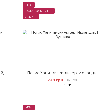
−15%
ОСТАЛОСЬ 4 ДНЯ
АКЦИЯ
й,
Погис Хани, виски-ликер, Ирландия
738 грн
869 грн
В наличии
−15%