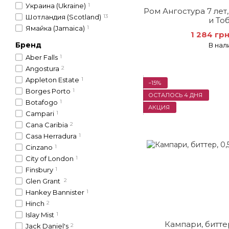
Украина (Ukraine)
1
Ром Ангостура 7 лет
Шотландия (Scotland)
13
и То
Ямайка (Jamaica)
1
1 284 гр
Бренд
В нал
Aber Falls
1
Angostura
2
Appleton Estate
1
−15%
Borges Porto
1
ОСТАЛОСЬ 4 ДНЯ
Botafogo
1
АКЦИЯ
Campari
1
Cana Caribia
2
Casa Herradura
1
Cinzano
1
City of London
1
Finsbury
1
Glen Grant
2
Hankey Bannister
1
Hinch
2
Islay Mist
1
Кампари, биттер
Jack Daniel's
2