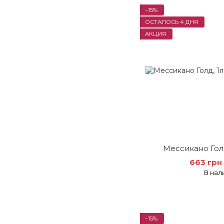
−15%
ОСТАЛОСЬ 4 ДНЯ
АКЦИЯ
Мессикано Голд
663 грн
В нал
−15%