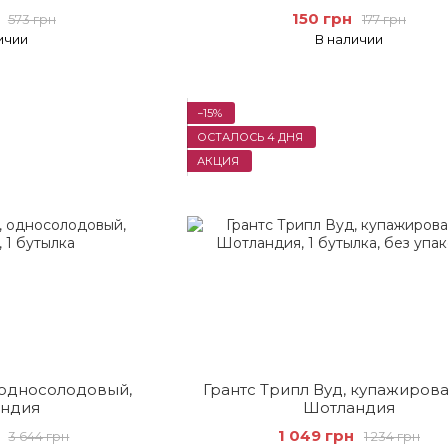
150 грн
573 грн
177 грн
ичии
В наличии
−15%
ОСТАЛОСЬ 4 ДНЯ
АКЦИЯ
, односолодовый,
Грантс Трипл Вуд, купажиров
ндия
Шотландия
1 049 грн
3 644 грн
1 234 грн