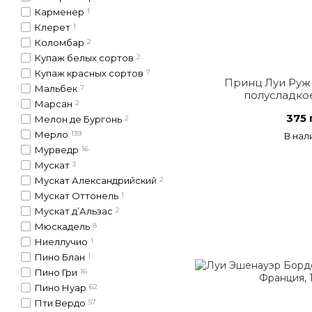
Карменер
1
Клерет
1
Коломбар
2
Купаж белых сортов
2
Купаж красных сортов
7
Принц Луи Руж 
Мальбек
7
полусладко
Марсан
2
375 
Мелон де Бургонь
2
Мерло
139
В нал
Мурведр
16
Мускат
3
Мускат Александрийский
2
Мускат Оттонель
1
Мускат д’Альзас
2
Мюскадель
8
Ниеллучио
1
Пино Блан
1
Пино Гри
16
Пино Нуар
62
Пти Вердо
57