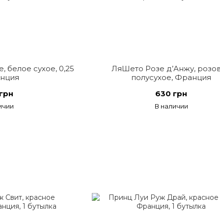
 белое сухое, 0,25
ЛяШето Розе д’Анжу, розо
анция
полусухое, Франция
грн
630 грн
ичии
В наличии