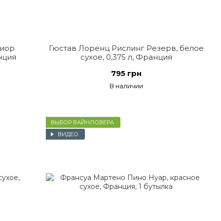
риор
Гюстав Лоренц Рислинг Резерв, белое
нция
сухое, 0,375 л, Франция
795 грн
В наличии
ВЫБОР ВАЙНЛОВЕРА
ВИДЕО