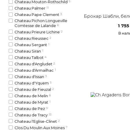
Chateau Mouton-Rothschild
5
Chateau Palmer
11
Chateau Pape Clement
3
Брокар Шабли, бел
Chateau Pichon Longueville
1 755
Comtesse de Lalande
6
Chateau Prieure Lichine
2
В нал
Chateau Rieussec
2
Chateau Sergant
1
Chateau Siran
1
Chateau Talbot
4
Chateau d'Angludet
2
Chateau d'Armailhac
1
Chateau d'Issan
3
Chateau d'Yquem
3
Chateau de Fieuzal
2
Chateau de Melin
8
Chateau de Myrat
1
Chateau de Pez
3
Chateau de Tracy
13
Chateau l'Eglise-Clinet
2
Clos Du Moulin Aux Moines
7