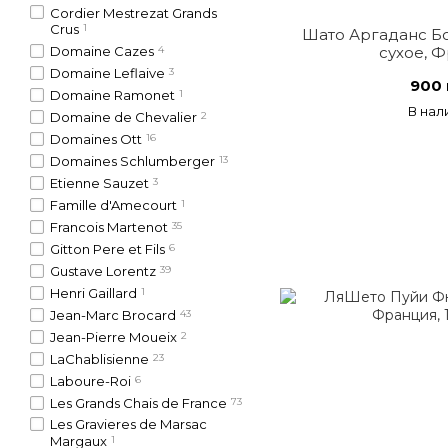
Cordier Mestrezat Grands
Crus
1
Шато Аргаданc Бо
сухое, 
Domaine Cazes
4
Domaine Leflaive
3
900 
Domaine Ramonet
1
В нал
Domaine de Chevalier
2
Domaines Ott
16
Domaines Schlumberger
13
Etienne Sauzet
3
Famille d'Amecourt
1
Francois Martenot
35
Gitton Pere et Fils
6
Gustave Lorentz
39
Henri Gaillard
1
Jean-Marc Brocard
43
Jean-Pierre Moueix
2
LaChablisienne
23
Laboure-Roi
6
Les Grands Chais de France
73
Les Gravieres de Marsac
Margaux
1