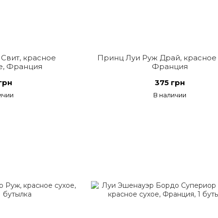
Свит, красное
Принц Луи Руж Драй, красное 
е, Франция
Франция
грн
375 грн
ичии
В наличии