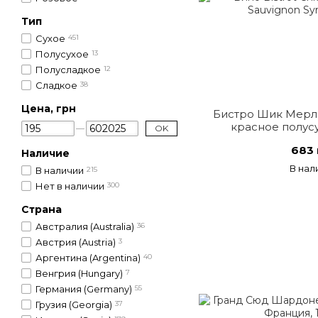
Тип
Сухое
451
Полусухое
13
Полусладкое
12
Сладкое
38
Цена, грн
Бистро Шик Мерл
красное полус
OK
683 
Наличие
В нал
В наличии
215
Нет в наличии
300
Страна
Австралия (Australia)
36
Австрия (Austria)
3
Аргентина (Argentina)
40
Венгрия (Hungary)
7
Германия (Germany)
55
Грузия (Georgia)
37