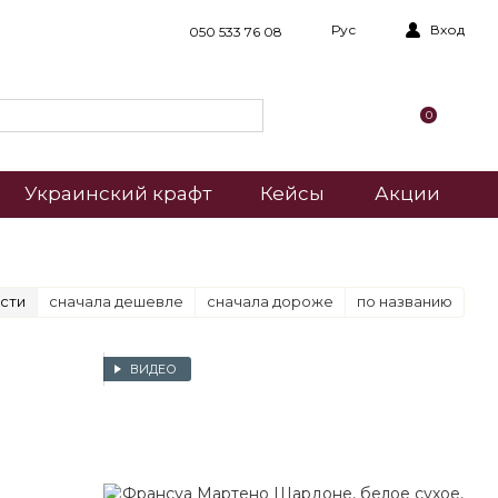
Рус
Вход
050 533 76 08
0
Украинский крафт
Кейсы
Акции
сти
сначала дешевле
сначала дороже
по названию
ВИДЕО