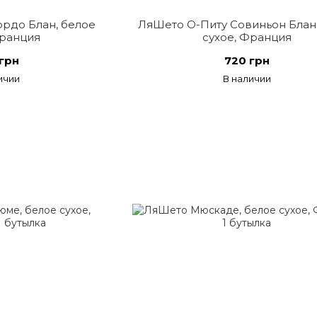
рдо Блан, белое
ЛяШето О-Питу Совиньон Блан
Франция
сухое, Франция
грн
720 грн
ичии
В наличии