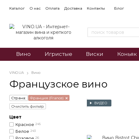
Каталог
О нас
Оплата
Доставка
Контакты
Блог
Вино
Игристые
Виски
Коньяк
VINO.UA
Вино
Французское вино
Страна:
Франция (France)
ВИДЕО
Очистить фильтр
Цвет
Красное
245
Белое
243
Розовое
26