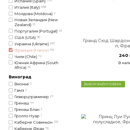
Испания (Spain)
179
Италия (Italy)
698
Молдова (Moldova)
2
Новая Зеландия (New
Zealand)
13
Португалия (Portugal)
43
США (USA)
96
Гранд Сюд Шардоне,
Украина (Ukraine)
267
л, Фр
Франция (France)
515
240 
Чили (Chile)
72
Южная Африка (South
В нал
Africa)
36
Виноград
Вионье
5
ВЫБОР ВАЙНЛОВЕРА
Гамэ
2
Гевюрцтраминер
23
Гренаш
44
Гренаш Блан
2
Гролло Нуар
1
Каберне Совиньон
126
Каберне Фран
76