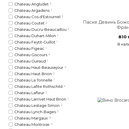
Chateau Angludet
3
Chateau Argadens
1
Chateau Cos d'Estournel
3
Паске Девинь Божол
Chateau Coutet
2
Фран
Chateau Ducru-Beaucaillou
2
Chateau Duhart-Milon
1
810 
Chateau Feytit-Guillot
1
В нал
Chateau Figeac
1
Chateau Giscours
4
Chateau Guiraud
1
Chateau Haut-Beausejour
4
Chateau Haut-Brion
2
Chateau La Tonnelle
1
Chateau Lafite Rothschild
4
Chateau Lafleur
2
Chateau Larrivet Haut Brion
1
Chateau Lestage Simon
2
Chateau Lynch-Bages
3
Chateau Margaux
9
Chateau Montrose
4