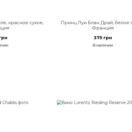
е, красное сухое,
Принц Луи Блан Драй, белое 
ция
Франция
грн
375 грн
ичии
В наличии