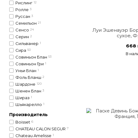
Рислинг
12
Ролле
3
Руссан
3
Семильон
21
Луи Эшенауэр Бор
Сенсо
24
сухое, 
Серин
2
Сильванер
1
668 
Сира
50
В нал
Совиньон Блан
53
Совиньон Гри
1
Уньи Блан
1
Фоль Бланш
2
Шардоне
120
Шенен Блан
3
Шираз
1
Шьякарелло
1
Производитель
Boisset
6
CHATEAU CALON SEGUR
7
Chateau Amelisse
1