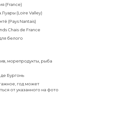
я (France)
Луары (Loire Valley)
те́ (Pays Nantais)
nds Chais de France
для белого
тив
,
морепродукты
,
рыба
де Бургонь
тажное, год может
ться от указанного на фото