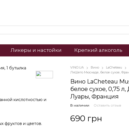
Ликеры и настойки
Крепкий алкоголь
VINO.UA
Вино
LaCheteau
ЛяШето Мюскаде, белое сухое, Фра
Вино LaCheteau Mus
белое сухое, 0,75 л
Луары, Франция
ванной кислотностью и
В наличии
Оставить отзыв
690 грн
х фруктов и цветов.