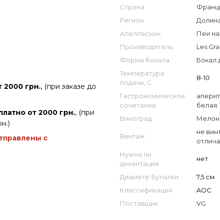
Страна
Франци
Регион
Долина 
Апелласьон
Пеи нан
Производитель
Les Gra
Форма бокала
Бокал 
Температура
8-10
подачи, С
 2000 грн.
, (при заказе до
Гастрономическое
апери
сочетание
белая
платно от 2000 грн.
, (при
Виноград
Мелон 
н.)
не вин
Винтаж
отправлены с
отлича
Нужна ли
нет
декантация
Диаметр бутылки
7,5 см
Классификация
AOC
Поставщик
VG