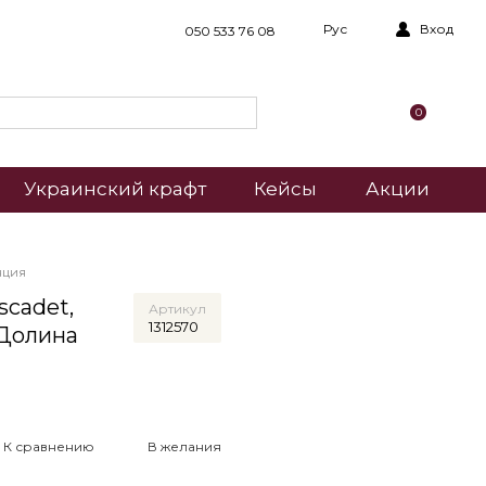
Рус
Вход
050 533 76 08
0
Украинский крафт
Кейсы
Акции
нция
cadet,
Артикул
1312570
, Долина
К сравнению
В желания