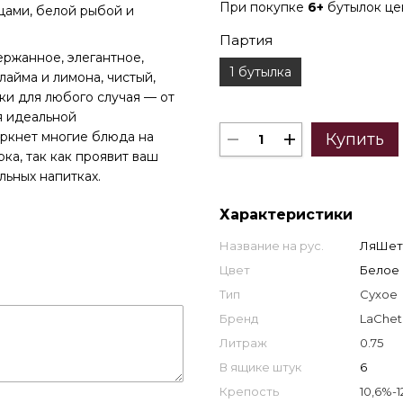
При покупке
6+
бутылок ц
цами, белой рыбой и
Партия
жанное, элегантное,
1 бутылка
лайма и лимона, чистый,
ки для любого случая — от
я идеальной
еркнет многие блюда на
Купить
ка, так как проявит ваш
льных напитках.
Характеристики
Название на рус.
ЛяШет
Цвет
Белое
Тип
Сухое
Бренд
LaChet
Литраж
0.75
В ящике штук
6
Крепость
10,6%-1