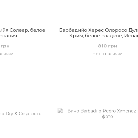
йя Солеар, белое
Барбадийо Херес Олоросо Дул
Испания
Крим, белое сладкое, Испа
 грн
810 грн
аличии
Нет в наличии