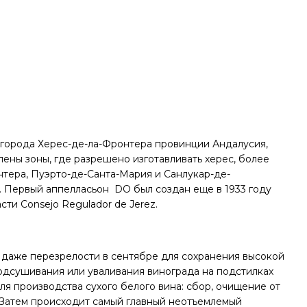
 города Херес-де-ла-Фронтера провинции Андалусия,
ены зоны, где разрешено изготавливать херес, более
нтера, Пуэрто-де-Санта-Мария и Санлукар-де-
 Первый аппелласьон DO был создан еще в 1933 году
ти Consejo Regulador de Jerez.
 даже перезрелости в сентябре для сохранения высокой
подсушивания или уваливания винограда на подстилках
ля производства сухого белого вина: сбор, очищение от
. Затем происходит самый главный неотъемлемый