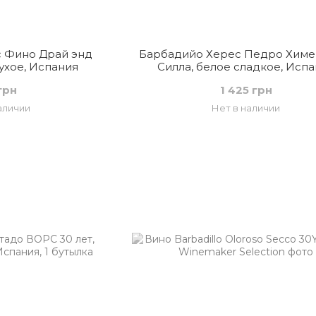
 Фино Драй энд
Барбадийо Херес Педро Химе
ухое, Испания
Силла, белое сладкое, Исп
грн
1 425 грн
аличии
Нет в наличии