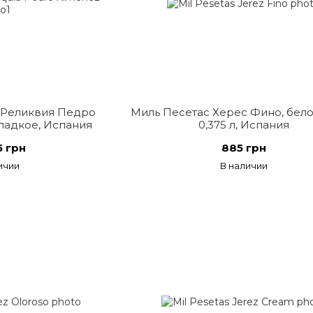
 Реликвия Педро
Миль Песетас Херес Фино, бело
ладкое, Испания
0,375 л, Испания
5 грн
885 грн
ичии
В наличии