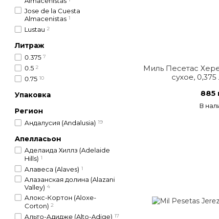
Almacenistas
Jose de la Cuesta
Almacenistas
1
Lustau
2
Литраж
0.375
7
Миль Песетас Хере
0.5
2
сухое, 0,375
0.75
10
885 
Упаковка
В нал
Регион
Андалусия (Andalusia)
19
Апелласьон
Аделаида Хиллз (Adelaide
Hills)
1
Алавеса (Alaves)
1
Алазанская долина (Alazani
Valley)
4
Алокс-Кортон (Aloxe-
Corton)
2
Альто-Адидже (Alto-Adige)
17