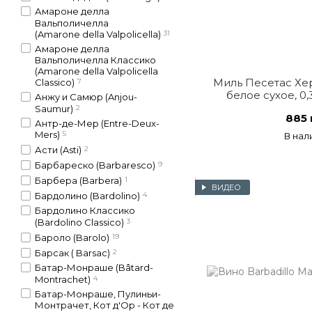
Амароне делла
Вальполичелла
(Amarone della Valpolicella)
31
Амароне делла
Вальполичелла Классико
(Amarone della Valpolicella
Миль Песетас Хе
Classico)
7
белое сухое, 0,
Анжу и Самюр (Anjou-
Saumur)
2
885 
Антр-де-Мер (Entre-Deux-
Mers)
5
В нал
Асти (Asti)
2
Барбареско (Barbaresco)
9
Барбера (Barbera)
1
ВИДЕО
Бардолино (Bardolino)
4
Бардолино Классико
(Bardolino Classico)
3
Бароло (Barolo)
19
Барсак ( Barsac)
2
Батар-Монраше (Bâtard-
Montrachet)
4
Батар-Монраше, Пулиньи-
Монтрачет, Кот д'Ор - Кот де