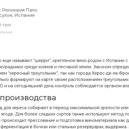
 Реликвия Пало
сухое, Испания
0 грн
аличии
о еще называют “
шерри
”,
крепленое вино родом с Испании с
оградники среди холмов и песчаной земли. Законом определ
ем “хересный треугольник”, так как города Херес-де-ла-Фро
ьно формируют на карте своим расположением треугольник.
O и на сегодняшний день контроль соблюдается органом влас
 производства
д для хереса собирают в период максимальной зрелости или
 ягоде. Для более сладких сортов также используют метод 
о происходит прессование и подготовка виноматериала как д
 ферментация в бочках или стальных резервуарах, выдержка