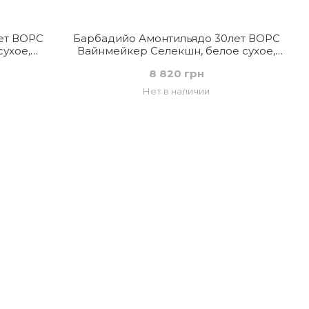
ет ВОРС
Барбадийо Амонтильядо 30лет ВОРС
ухое,
Вайнмейкер Селекшн, белое сухое,
Испания
8 820 грн
Нет в наличии