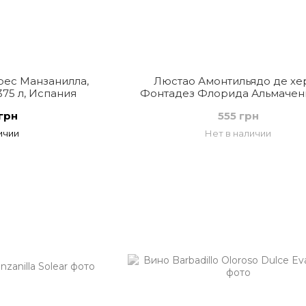
рес Манзанилла,
Люстао Амонтильядо де хе
375 л, Испания
Фонтадез Флорида Альмачени
белое сухое, 0,375 л, Испа
грн
555 грн
ичии
Нет в наличии