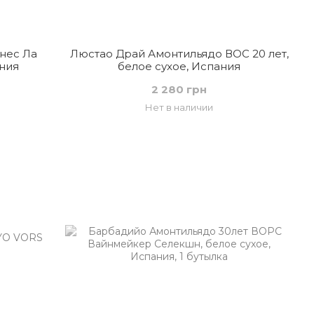
нес Ла
Люстао Драй Амонтильядо ВОС 20 лет,
ания
белое сухое, Испания
2 280 грн
Нет в наличии