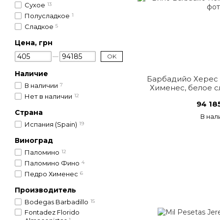
Сухое
13
Полусладкое
1
Сладкое
5
Цена, грн
OK
Наличие
Барбадийо Херес
В наличии
7
Хименес, белое с
Нет в наличии
12
94 18
Страна
В нал
Испания (Spain)
19
Виноград
Паломино
12
Паломино Фино
4
Педро Хименес
6
Производитель
Bodegas Barbadillo
15
Fontadez Florido
1