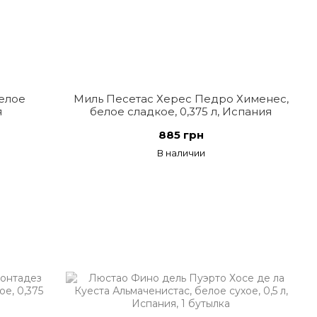
белое
Миль Песетас Херес Педро Хименес,
я
белое сладкое, 0,375 л, Испания
885 грн
В наличии