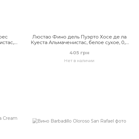
рес
Люстао Фино дель Пуэрто Хосе де ла
стас,
Куеста Альмаченистас, белое сухое, 0,5
ния
л, Испания
405 грн
Нет в наличии