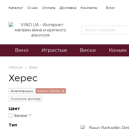
Каталог
О нас
Оплата
Доставка
Контакты
Блог
Вино
Игристые
Виски
Коньяк
VINO.UA
Вино
Херес
Апелласьон:
Херес (Jerez)
Очистить фильтр
Цвет
Белое
19
Тип