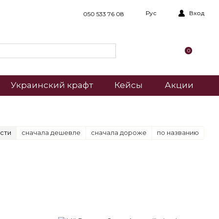
Рус
Вход
050 533 76 08
0
Украинский крафт
Кейсы
Акции
сти
сначала дешевле
сначала дороже
по названию