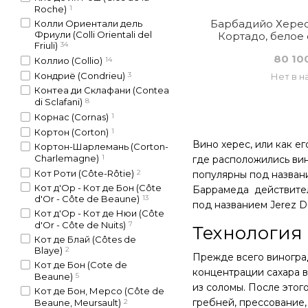
Roche)
1
Барбадийо Херес
Колли Ориентали дель
Фриули (Colli Orientali del
Кортадо, белое 
Friuli)
34
80 10
Коллио (Collio)
14
Кондриё (Condrieu)
3
Нет в н
Контеа ди Склафани (Contea
di Sclafani)
8
Корнас (Cornas)
1
Кортон (Corton)
1
Вино херес
,
или как ег
Кортон-Шарлемань (Corton-
Charlemagne)
1
где расположились вин
Кот Роти (Côte-Rôtie)
2
популярны под названи
Кот д'Ор - Кот де Бон (Côte
Баррамеда действител
d'Or - Côte de Beaune)
13
под названием Jerez D
Кот д'Ор - Кот де Нюи (Côte
d'Or - Côte de Nuits)
7
Технология
Кот де Блай (Côtes de
Blaye)
2
Прежде всего виногра
Кот де Бон (Cote de
концентрации сахара в
Beaune)
5
из соломы. После этог
Кот де Бон, Мерсо (Côte de
гребней, прессование,
Beaune, Meursault)
2