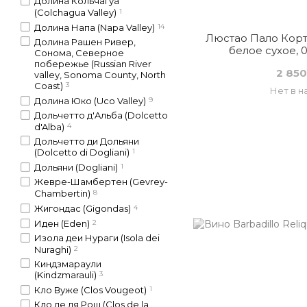
Долина Кольчагуа
(Colchagua Valley)
1
Долина Напа (Napa Valley)
14
Люстао Пало Корт
Долина Рашен Ривер,
белое сухое, 0
Сонома, Северное
побережье (Russian River
2 850
valley, Sonoma County, North
Coast)
3
Нет в н
Долина Юко (Uco Valley)
9
Дольчетто д'Aльба (Dolcetto
d'Alba)
4
Дольчетто ди Дольяни
(Dolcetto di Dogliani)
1
Дольяни (Dogliani)
1
Жевре-Шамбертен (Gevrey-
Chambertin)
8
Жигондас (Gigondas)
4
Иден (Eden)
2
Изола деи Нураги (Isola dei
Nuraghi)
2
Киндзмараули
(Kindzmarauli)
3
Кло Вуже (Clos Vougeot)
1
Кло де ля Рош (Clos de la