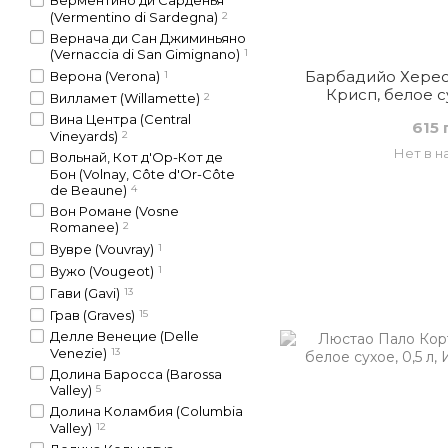
Верментино ди Сарденья
(Vermentino di Sardegna)
2
Вернача ди Сан Джиминьяно
(Vernaccia di San Gimignano)
1
Барбадийо Херес
Верона (Verona)
1
Крисп, белое с
Вилламет (Willamette)
2
Вина Центра (Central
615 
Vineyards)
2
Нет в н
Вольнай, Кот д'Ор-Кот де
Бон (Volnay, Côte d'Or-Côte
de Beaune)
4
Вон Романе (Vosne
Romanee)
2
Вувре (Vouvray)
1
Вужо (Vougeot)
1
Гави (Gavi)
13
Грав (Graves)
15
Делле Венецие (Delle
Venezie)
13
Долина Баросса (Barossa
Valley)
5
Долина Коламбия (Columbia
Valley)
12