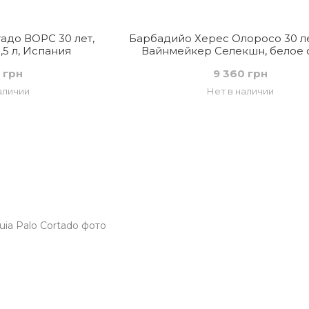
адо ВОРС 30 лет,
Барбадийо Херес Олоросо 30 л
,5 л, Испания
Вайнмейкер Селекшн, белое с
Испания
 грн
9 360 грн
аличии
Нет в наличии