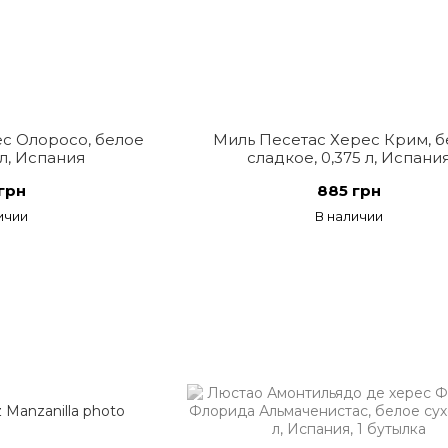
с Олоросо, белое
Миль Песетас Херес Крим, 
 л, Испания
сладкое, 0,375 л, Испани
грн
885 грн
ичии
В наличии