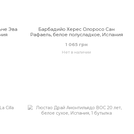
ьче Эва
Барбадийо Херес Олоросо Сан
ния
Рафаель, белое полусладкое, Испания
1 065 грн
Нет в наличии