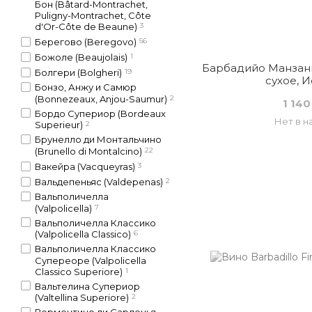
Бон (Bâtard-Montrachet,
Puligny-Montrachet, Côte
d'Or-Côte de Beaune)
3
Берегово (Beregovo)
56
Божоле (Beaujolais)
1
Барбадийо Манзани
Болгери (Bolgheri)
19
сухое, 
Бонзо, Анжу и Самюр
(Bonnezeaux, Anjou-Saumur)
2
1 140
Бордо Супериор (Bordeaux
Нет в н
Superieur)
2
Брунелло ди Монтальчино
(Brunello di Montalcino)
22
Вакейра (Vacqueyras)
3
Вальдепеньяс (Valdepenas)
2
Вальполичелла
(Valpolicella)
7
Вальполичелла Классико
(Valpolicella Classico)
6
Вальполичелла Классико
Супереоре (Valpolicella
Classico Superiore)
1
Вальтелина Супериор
(Valtellina Superiore)
2