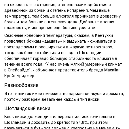
на скорость его старения, степень взаимодействия с
древесиной из бочки и степень испарения. Чем выше
температура, тем больше алкоголя проникает в древесину
бочек и тем больше ангельская доля. Добавьте к теплу
влажность, и испарение еще больше усилится.
Сезонные колебания температуры, скажем, в Кентукки
позволяют бочкам «дышать» и выдыхать - сжиматься в
прохладе зимы и расширяться в жаркую летнюю жару,
тогда как более стабильная погода в Шотландии
обеспечивает гораздо большую стабильность климата в
течение всего года. “У нас очень мягкий умеренный климат
в Спейсайде”, - объясняет представитель бренда Macallan
Крейг Бриджер.
Разнообразие
Этот напиток имеет множество вариантов вкуса и аромата,
поэтому разберем детальнее каждый
тип
виски.
Шотландский виски
Весь виски должен дистиллироваться исключительно в
Шотландии и доходить до крепости 94,8%, при этом
разливаться в бутылки должен с крепостью не менее 40%.