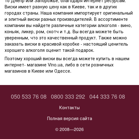
то Днепр или
Запорожье
, благодаря интернет ресурсам.
Виски
имеет разную
цену
как в
Киеве
, так и в других
городах страны. Наша компания импортирует
оригинальный
и
элитный
виски разных производителей. В ассортименте
компании вы найдете различные категории алкоголя - вино,
коньяк
,
ликер
, ром,
скотч
и т.д. Вы всегда можете быть
уверенным, что это
качественный
продукт. Также можно
заказать
виски в красивой
коробке
-
настоящий
ценитель
хорошего алкоголя оценит такой
подарок
.
Поэтому хороший
виски
вы всегда можете
купить
в нашем
интернет- магазине
Vino.ua, либо в сети розничных
магазинов в Киеве или Одессе.
050 533 76 08
0800 333 292
044 333 76 08
Контакты
Полная версия сайта
© 2008—2026