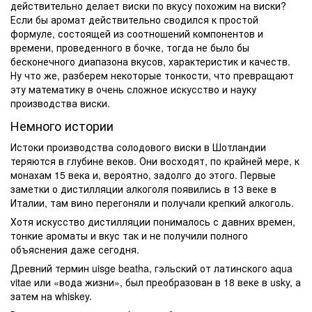
действительно делает виски по вкусу похожим на виски?
Если бы аромат действительно сводился к простой
формуле, состоящей из соотношений компонентов и
времени, проведенного в бочке, тогда не было бы
бесконечного диапазона вкусов, характеристик и качеств.
Ну что же, разберем некоторые тонкости, что превращают
эту математику в очень сложное искусство и науку
производства виски.
Немного истории
Истоки производства солодового виски в Шотландии
теряются в глубине веков. Они восходят, по крайней мере, к
монахам 15 века и, вероятно, задолго до этого. Первые
заметки о дистилляции алкоголя появились в 13 веке в
Италии, там вино перегоняли и получали крепкий алкоголь.
Хотя искусство дистилляции понималось с давних времен,
тонкие ароматы и вкус так и не получили полного
объяснения даже сегодня.
Древний термин uisge beatha, гэльский от латинского aqua
vitae или «вода жизни», был преобразован в 18 веке в usky, а
затем на whiskey.