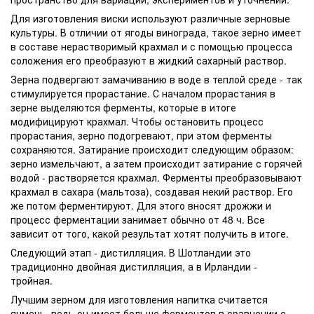
Для изготовления виски используют различные зерновые
культуры. В отличии от ягоды винограда, такое зерно имеет
в составе нерастворимый крахмал и с помощью процесса
соложения его преобразуют в жидкий сахарный раствор.
Зерна подвергают замачиванию в воде в теплой среде - так
стимулируется прорастание. С началом прорастания в
зерне выделяются ферменты, которые в итоге
модифицируют крахмал. Чтобы остановить процесс
прорастания, зерно подогревают, при этом ферменты
сохраняются. Затирание происходит следующим образом:
зерно измельчают, а затем происходит затирание с горячей
водой - растворяется крахмал. Ферменты преобразовывают
крахмал в сахара (мальтоза), создавая некий раствор. Его
же потом ферментируют. Для этого вносят дрожжи и
процесс ферментации занимает обычно от 48 ч. Все
зависит от того, какой результат хотят получить в итоге.
Следующий этап - дистилляция. В Шотландии это
традиционно двойная дистилляция, а в Ирландии -
тройная.
Лучшим зерном для изготовления напитка считается
ячмень, ведь он имеет больше ферментов в сравнении с