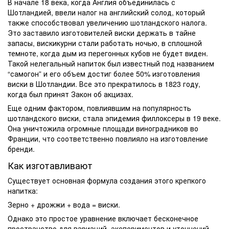
В начале 18 века, когда Англия объединилась с
Шотландией, ввели налог на английский солод, который
также способствовал увеличению шотландского налога.
Это заставило изготовителей виски держать в тайне
запасы, вискикурни стали работать ночью, в сплошной
темноте, когда дым из перегонных кубов не будет виден.
Такой нелегальный напиток был известный под названием
“самогон” и его объем достиг более 50% изготовления
виски в Шотландии. Все это прекратилось в 1823 году,
когда был принят Закон об акцизах.
Еще одним фактором, повлиявшим на популярность
шотландского виски, стала эпидемия филлоксеры в 19 веке.
Она уничтожила огромные площади виноградников во
Франции, что соответственно повлияло на изготовление
бренди
.
Как изготавливают
Существует основная формула создания этого крепкого
напитка:
Зерно + дрожжи + вода = виски.
Однако это простое уравнение включает бесконечное
пространство для вариаций, экспериментов и уточнений.