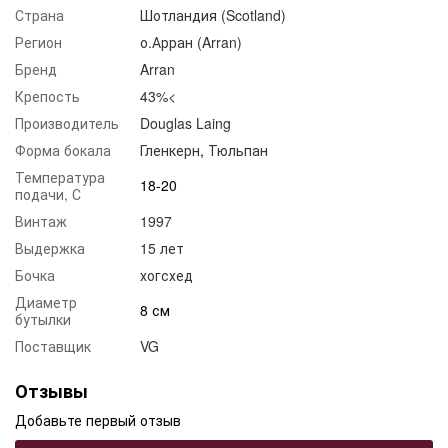
Страна
Шотландия (Scotland)
Регион
о.Арран (Arran)
Бренд
Arran
Крепость
43%<
Производитель
Douglas Laing
Форма бокала
Гленкерн
,
Тюльпан
Температура
18-20
подачи, С
Винтаж
1997
Выдержка
15 лет
Бочка
хогсхед
Диаметр
8 см
бутылки
Поставщик
VG
Отзывы
Добавьте первый отзыв