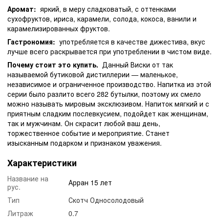
Аромат:
яркий, в меру сладковатый, с оттенками
сухофруктов, ириса, карамели, солода, кокоса, ванили и
карамелизированных фруктов.
Гастрономия:
употребляется в качестве дижестива, вкус
лучше всего раскрывается при употреблении в чистом виде.
Почему стоит это купить.
Данный Виски от так
называемой бутиковой дистиллерии — маленькое,
независимое и ограниченное производство. Напитка из этой
серии было разлито всего 282 бутылки, поэтому их смело
можно называть мировым эксклюзивом. Напиток мягкий и с
приятным сладким послевкусием, подойдет как женщинам,
так и мужчинам. Он скрасит любой ваш день,
торжественное событие и мероприятие. Станет
изысканным подарком и признаком уважения.
Характеристики
Название на
Арран 15 лет
рус.
Тип
Скотч Односолодовый
Литраж
0.7