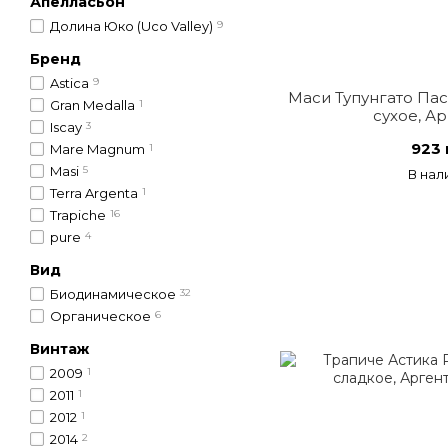
Апелласьон
Долина Юко (Uco Valley)
9
Бренд
Astica
9
Маси Тупунгато Пас
Gran Medalla
1
сухое, А
Iscay
3
923 
Mare Magnum
1
Masi
5
В нал
Terra Argenta
1
Trapiche
16
pure
4
Вид
Биодинамическое
32
Органическое
6
Винтаж
2009
1
2011
1
2012
1
2014
2