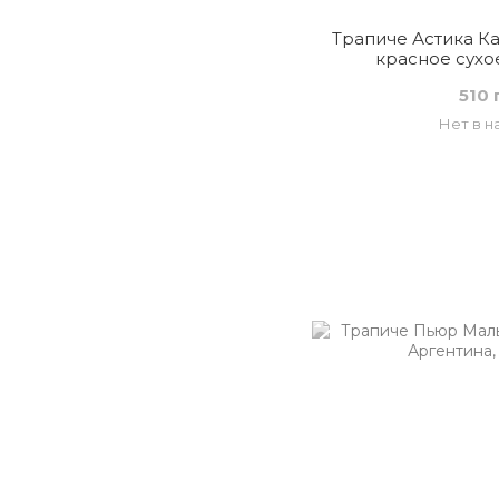
Трапиче Астика К
красное сухо
510 
Нет в н