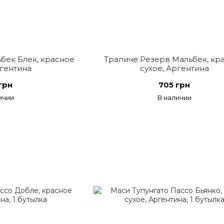
бек Блек, красное
Трапиче Резерв Мальбек, кр
ргентина
сухое, Аргентина
грн
705 грн
ичии
В наличии