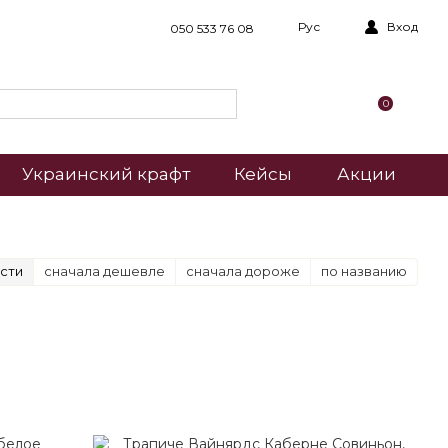
Рус
Вход
050 533 76 08
0
Украинский крафт
Кейсы
Акции
сти
сначала дешевле
сначала дороже
по названию