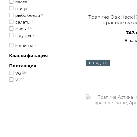
паста
1
птица
1
рыба белая
9
Трапиче Оак Каск 
салаты
1
красное сухо
сыры
28
743 
фрукты
3
В нал
Новинка
2
Классификация
ВИДЕО
Поставщик
VG
39
WF
1