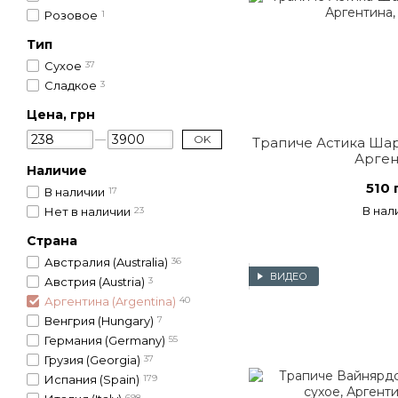
Розовое
1
Тип
Сухое
37
Сладкое
3
Цена, грн
OK
Трапиче Астика Шар
Арген
Наличие
510 
В наличии
17
В нал
Нет в наличии
23
Страна
Австралия (Australia)
36
ВИДЕО
Австрия (Austria)
3
Аргентина (Argentina)
40
Венгрия (Hungary)
7
Германия (Germany)
55
Грузия (Georgia)
37
Испания (Spain)
179
698