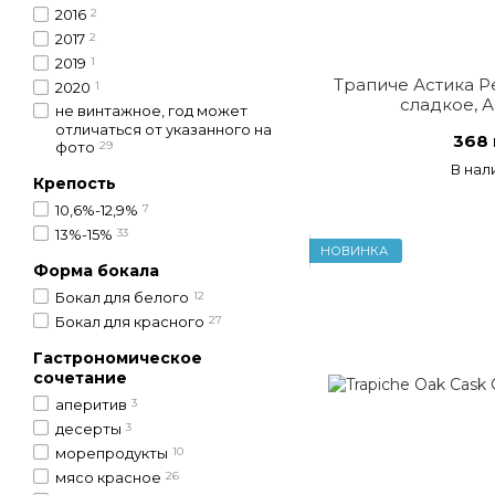
2016
2
2017
2
2019
1
Трапиче Астика Р
2020
1
сладкое, 
не винтажное, год может
отличаться от указанного на
368 
фото
29
В нал
Крепость
10,6%-12,9%
7
13%-15%
33
НОВИНКА
Форма бокала
Бокал для белого
12
Бокал для красного
27
Гастрономическое
сочетание
аперитив
3
десерты
3
морепродукты
10
мясо красное
26