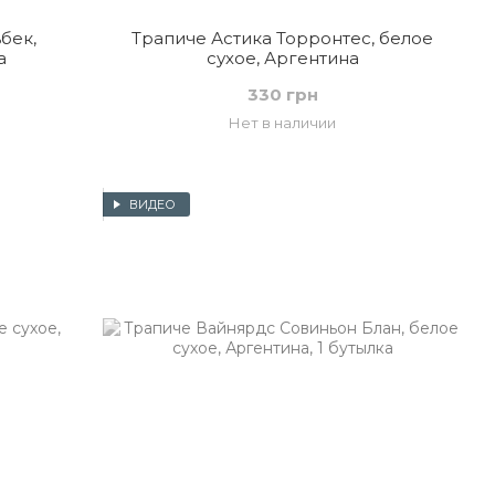
бек,
Трапиче Астика Торронтес, белое
а
сухое, Аргентина
330 грн
Нет в наличии
ВИДЕО