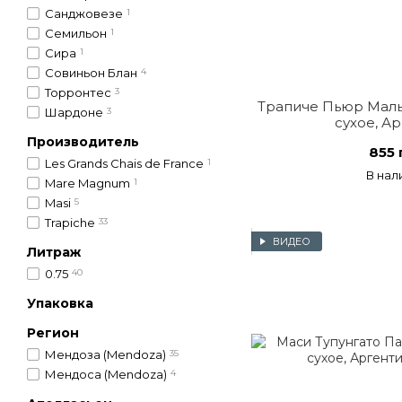
Санджовезе
1
Семильон
1
Сира
1
Совиньон Блан
4
Торронтес
3
Трапиче Пьюр Маль
Шардоне
3
сухое, А
Производитель
855 
Les Grands Chais de France
1
В нал
Mare Magnum
1
Masi
5
Trapiche
33
ВИДЕО
Литраж
0.75
40
Упаковка
Регион
Мендоза (Mendoza)
35
Мендоса (Mendoza)
4