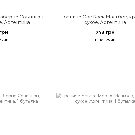
Каберне Совиньон,
Трапиче Оак Каск Мальбек, к
е, Аргентина
сухое, Аргентина
грн
743 грн
ичии
В наличии