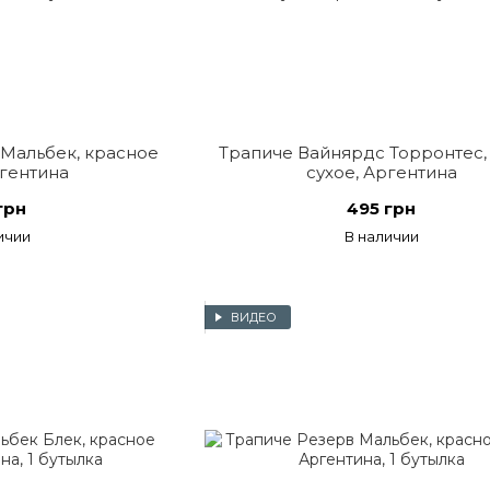
Мальбек, красное
Трапиче Вайнярдс Торронтес,
ргентина
сухое, Аргентина
грн
495 грн
ичии
В наличии
ВИДЕО