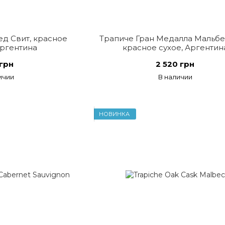
ед Свит, красное
Трапиче Гран Медалла Мальбек
Аргентина
красное сухое, Аргентин
грн
2 520 грн
ичии
В наличии
НОВИНКА