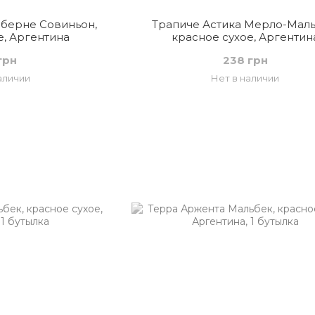
аберне Совиньон,
Трапиче Астика Мерло-Маль
е, Аргентина
красное сухое, Аргентин
грн
238 грн
аличии
Нет в наличии