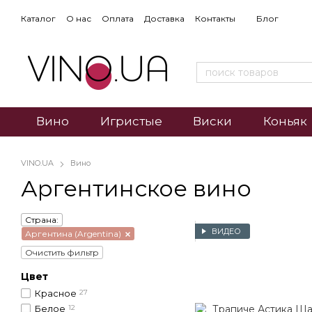
Каталог
О нас
Оплата
Доставка
Контакты
Блог
Вино
Игристые
Виски
Коньяк
VINO.UA
Вино
Аргентинское вино
Страна:
ВИДЕО
Аргентина (Argentina)
Очистить фильтр
Цвет
Красное
27
Белое
12