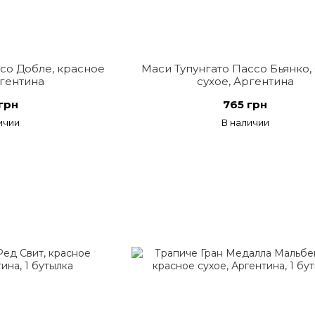
со Добле, красное
Маси Тупунгато Пассо Бьянко,
ргентина
сухое, Аргентина
грн
765 грн
ичии
В наличии