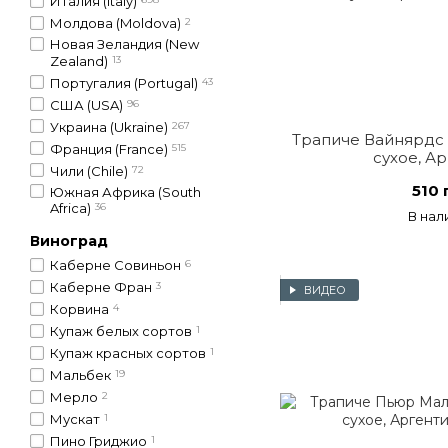
Италия (Italy)
Молдова (Moldova)
2
Новая Зеландия (New
Zealand)
13
Португалия (Portugal)
43
США (USA)
96
Украина (Ukraine)
267
Трапиче Вайнярдс 
Франция (France)
515
сухое, А
Чили (Chile)
72
510 
Южная Африка (South
Africa)
36
В нал
Виноград
Каберне Совиньон
6
Каберне Фран
3
ВИДЕО
Корвина
4
Купаж белых сортов
1
Купаж красных сортов
1
Мальбек
19
Мерло
2
Мускат
1
Пино Гриджио
1