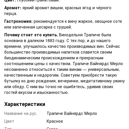
Аромат:
яркий аромат вишни, красных ягод и чёрного
перца.
Гастрономия:
рекомендуется к вину жаркое, овощное соте
или запеченная цесарка с грушей.
Почему стоит это купить.
Винодельня Трапиче была
основана в далеком 1883 году. С тех пор, и до нашего
времени, улучшилось качество производимых вин. Сейчас
большинство производимых напитков славятся своим
биодинамическим происхождением и прекрасным
соотношением цены с качеством. Трапиче Вайнярдс Мерло
несомненно относиться к таким винам — универсальным,
качественным и недорогим. Советуем приобрести такую
бутылку ко дню рождения, вечеринке, медитативному ужину
или обеду. С ним вы точно не ошибетесь, удивив своих
гостей вкусом и изысканностью.
Характеристики
Название на рус.
Трапиче Вайнярдс Мерло
Цвет
Красное
Тип
Сухое