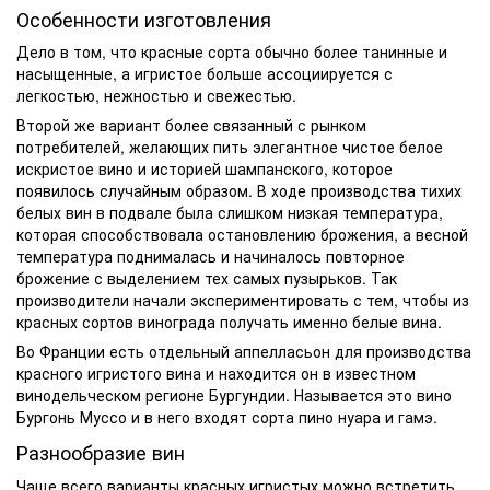
Особенности изготовления
Дело в том, что красные сорта обычно более танинные и
насыщенные, а игристое больше ассоциируется с
легкостью, нежностью и свежестью.
Второй же вариант более связанный с рынком
потребителей, желающих пить элегантное чистое белое
искристое вино и историей шампанского, которое
появилось случайным образом. В ходе производства тихих
белых вин в подвале была слишком низкая температура,
которая способствовала остановлению брожения, а весной
температура поднималась и начиналось повторное
брожение с выделением тех самых пузырьков. Так
производители начали экспериментировать с тем, чтобы из
красных сортов винограда получать именно белые вина.
Во Франции есть отдельный аппелласьон для производства
красного игристого вина и находится он в известном
винодельческом регионе Бургундии. Называется это вино
Бургонь Муссо и в него входят сорта пино нуара и гамэ.
Разнообразие вин
Чаще всего варианты красных игристых можно встретить