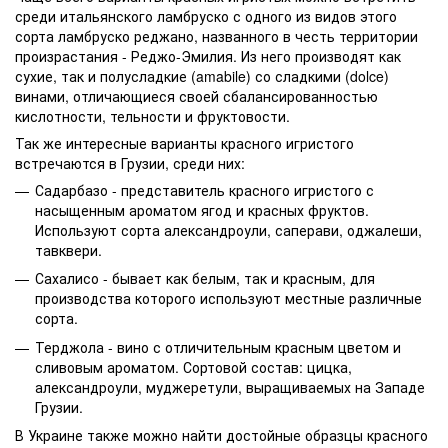
среди итальянского ламбруско с одного из видов этого
сорта ламбруско реджано, названного в честь территории
произрастания - Реджо-Эмилия. Из него производят как
сухие, так и полусладкие (amabile) со сладкими (
dolce
)
винами, отличающиеся своей сбалансированностью
кислотности, тельности и фруктовости.
Так же интересные варианты красного игристого
встречаются в Грузии, среди них:
Садарбазо - представитель красного игристого с
насыщенным ароматом ягод и красных фруктов.
Используют сорта александроули, саперави, оджалеши,
тавквери.
Сахалисо - бывает как белым, так и красным, для
производства которого используют местные различные
сорта.
Терджола - вино с отличительным красным цветом и
сливовым ароматом. Сортовой состав: цицка,
александроули, муджеретули, выращиваемых на Западе
Грузии.
В Украине также можно найти достойные образцы красного