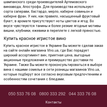
шампанского среди производителей Артемовского
винзавода, Апострофа. Для производства используют
сорта саперави, бастардо, мерло, каберне совиньон и
каберне фран. У них, как правило, насыщенный фруктовый
букет, в аромате присутствуют ноты цветов и ягод
.
Во
вкусе чувствуются танины и более резкие ягодные мотивы
вишни, клубники, ежевики в переплете с легкой пряностью.
Купить
красное игристое вино
Купить
красное игристое в Украине Вы можете сделав заказ
на сайте онлайн магазина Vino.ua, где Вас порадует
широкий ассортимент вин, приятная
цена
, выгодные
акционные предложения и преимущество доставки по
Украине. Также Вы можете проконсультироваться в выборе
вина с нашими сомелье в сети розницы магазинов Vino.ua,
которые подберут все согласно вкусовым предпочтениям и
особенностям сочетания с блюдами.
050 533 76 08
0800 333 292
044 333 76 08
Контакты