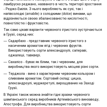
ламбруско реджано, названого в честь території зростання
- Реджо-Емілія. З нього виробляють як сухі, так і
напівсолодкі (amabile) з солодкими (dolce) винами, що
відрізняються своєю збалансованістю кислотності,
повнотілістю і фруктовістю.
Так само цікаві варіанти червоного ігристого зустрічаються
в Грузії, серед них:
Садарбазо - представник червоного ігристого з
насиченим ароматом ягід і червоних фруктів.
Використовують сорти александроулі, сапераві,
оджалеші, тавквері.
Сахалісо - буває як білим, так і червоним, для
виробництва якого використовують місцеві різні сорти.
Терджола - вино з характерним червоним кольором і
сливовим ароматом. Сортовий склад: цицка,
александроулі, муджеретулі, вирощуваних на Заході
Грузії.
В Україні також можна знайти гідні зразки червоного
шампанського серед виробників Артемівського винзаводу,
Апострофа. Для виробництва використовують сорти