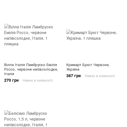
Вілла Італія Ламбруско Емілія
Кримарт Брют Червоне,
Россо, червоне напівсолодке,
Україна
Італія
387 грн
Немає в наявності
270 грн
Немає в наявності