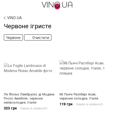
VINO.UA
Червоне ігристе
Червоне
Очистити
Ле Фольє Ламбруско ді Модена
Мі Пьячі Распбері Асаи,
Россо Амабілія, червоне
червоне солодке, Італія
напівсолодке, Італія
119 грн
Немає в наявності
323 грн
Немає в наявності