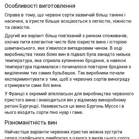
Особливості виготовлення
Справа в тому, що червоні сорти зазвичай більш танінні і
насичені, а ігристе більше асоціюється з легкістю, ніжністю
та свіжістю.
Другий же варіант більш пов'язаний з ринком споживачів,
охочих пити елегантне чисте біле іскристе вино і історією
шампанського, яке з'явилося випадковим чином. В ході
виробництва тихих білих вин в підвалі була занадто низька
температура, яка сприяла зупиненню бродіння, а навесні
температура піднімалася і починалося повторне бродіння з
виділенням тих самих бульбашок. Так виробники почали
експериментувати з тим, щоб з червоних сортів винограду
отримувати саме білі вина.
У Франції є окремий апелласьон для виробництва червоного
ігристого вина і знаходиться він у відомому виноробному
регіоні Бургундії. Називається це вино Бургонь Муссо і в
нього входять сорти піно нуар і гаме.
Різноманітність вин
Найчастіше варіанти червоних ігристих можна зустріти
серед італійського ламбруско з одного з видів цього сорту