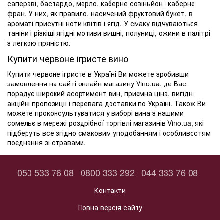
сапераві, бастардо, мерло, каберне совіньйон і каберне
фран. У них, як правило, насичений фруктовий букет, в
ароматі присутні ноти квітів і ягід. У смаку відчуваються
таніни і різкіші ягідні мотиви вишні, полуниці, ожини в палітрі
з легкою пряністю.
Купити червоне ігристе вино
Купити червоне ігристе в Україні Ви можете зробивши
замовлення на сайті онлайн магазину Vino.ua, де Вас
порадує широкий асортимент вин, приємна ціна, вигідні
акційні пропозиції і перевага доставки по Україні. Також Ви
можете проконсультуватися у виборі вина з нашими
сомельє в мережі роздрібної торгівлі магазинів Vino.ua, які
підберуть все згідно смаковим уподобанням і особливостям
поєднання зі стравами.
050 533 76 08
0800 333 292
044 333 76 08
Контакти
Повна версія сайту