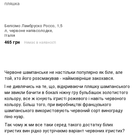
Белісімо Ламбруско Россо, 1,5
л, червоне напівсолодке,
Італія
465 грн
Немає в наявності
Червоне шампанське не настільки популярно як біле, але
той, хто його розсмакував - найімовірніше закохався.
І не дивлячись на те, що, відкриваючи пляшку шампанського
ми звикли бачити в бокалі ніжну гру бульбашок золотистого
кольору, все ж існують ігристі рожевого і навіть червоного
кольору. Більш того, при виробництві французького
шампанського використовують червоний сорт винограду
піно нуар.
Так чому ж ми все таки серед такого достатку білих
ігристих вин рідко зустрічаємо варіант червоних ігристих?