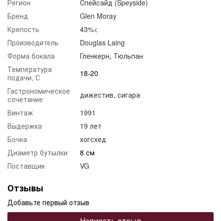
Регион
Спейсайд (Speyside)
Бренд
Glen Moray
Крепость
43%<
Производитель
Douglas Laing
Форма бокала
Гленкерн
,
Тюльпан
Температура
18-20
подачи, С
Гастрономическое
дижестив
,
сигара
сочетание
Винтаж
1991
Выдержка
19 лет
Бочка
хогсхед
Диаметр бутылки
8 см
Поставщик
VG
Отзывы
Добавьте первый отзыв
Написать отзыв