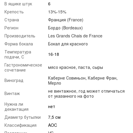
В ящике штук
6
Крепость
13%-15%
Страна
Франция (France)
Регион
Бордо (Bordeaux)
Производитель
Les Grands Chais de France
Форма бокала
Бокал для красного
Температура
16-18
подачи, С
Гастрономическое
мясо красное
,
паста
,
сыры
сочетание
Каберне Совиньон
,
Каберне Фран
,
Виноград
Мерло
не винтажное, год может отличаться
Винтаж
от указанного на фото
Нужна ли
нет
декантация
Диаметр бутылки
7,5 см
Классификация
AOC
Поставщик
VG