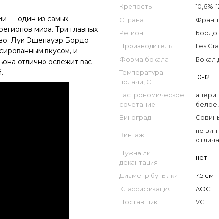
Крепость
10,6%-1
и — один из самых
Страна
Франци
регионов мира. Три главных
Регион
Бордо 
тво. Луи Эшенауэр Бордо
Производитель
Les Gra
нсированным вкусом, и
Форма бокала
Бокал 
ьона отлично освежит вас
.
Температура
10-12
подачи, С
Гастрономическое
апери
сочетание
белое
Виноград
Совинь
не вин
Винтаж
отлича
Нужна ли
нет
декантация
Диаметр бутылки
7,5 см
Классификация
AOC
Поставщик
VG