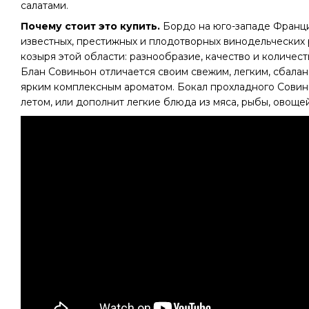
салатами.
Почему стоит это купить.
Бордо на юго-западе Франци
известных, престижных и плодотворных винодельческих 
козыря этой области: разнообразие, качество и количес
Блан Совиньон отличается своим свежим, легким, сбала
ярким комплексным ароматом. Бокал прохладного Совин
летом, или дополнит легкие блюда из мяса, рыбы, овощей