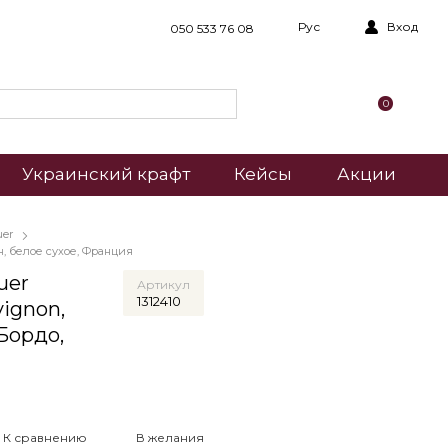
Рус
Вход
050 533 76 08
0
Украинский крафт
Кейсы
Акции
uer
, белое сухое, Франция
uer
Артикул
1312410
vignon,
 Бордо,
К сравнению
В желания