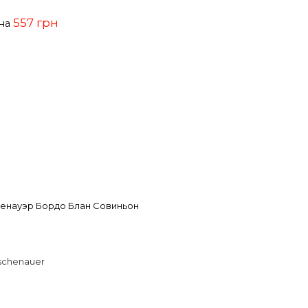
557 грн
ена
енауэр Бордо Блан Совиньон
Eschenauer