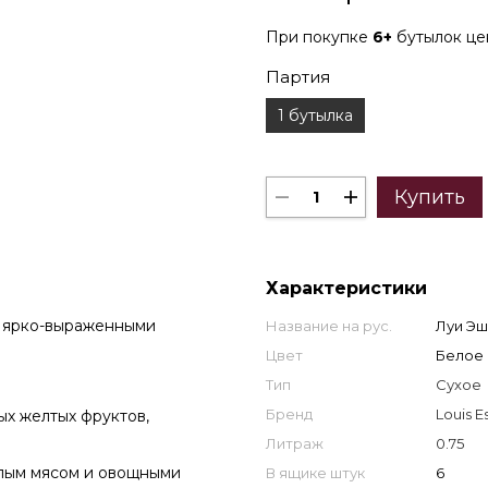
При покупке
6+
бутылок ц
Партия
1 бутылка
Купить
Характеристики
с ярко-выраженными
Название на рус.
Луи Эш
Цвет
Белое
Тип
Сухое
Бренд
Louis 
ых желтых фруктов,
Литраж
0.75
елым мясом и овощными
В ящике штук
6