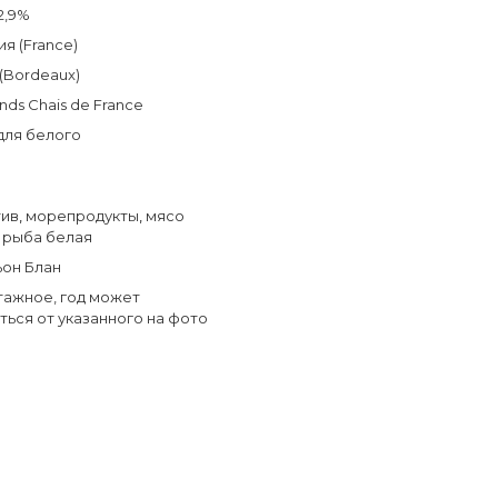
2,9%
я (France)
(Bordeaux)
nds Chais de France
для белого
тив
,
морепродукты
,
мясо
,
рыба белая
он Блан
тажное, год может
ться от указанного на фото