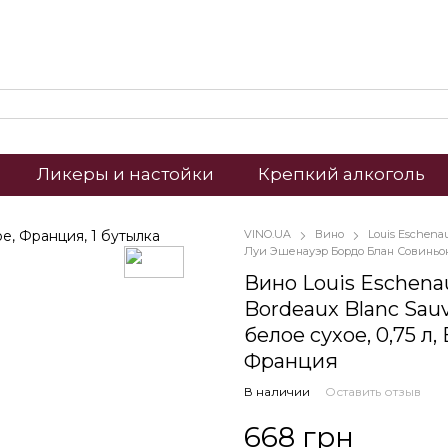
Ликеры и настойки
Крепкий алкоголь
VINO.UA
Вино
Louis Eschena
Луи Эшенауэр Бордо Блан Совиньон
Вино Louis Eschena
Bordeaux Blanc Sau
белое сухое, 0,75 л,
Франция
В наличии
Оставить отзыв
668 грн