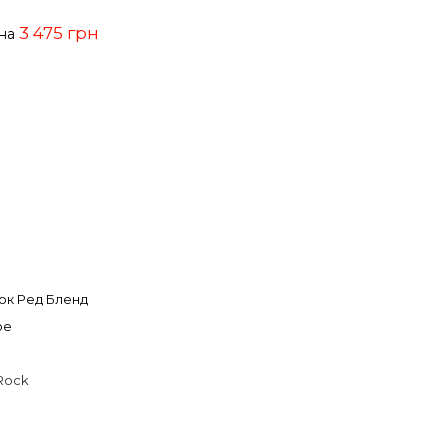
3 475 грн
ена
ок Ред Бленд
ое
Rock