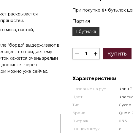
При покупке
6+
бутылок ц
кет раскрывается
 пряностей.
Партия
о мяса, пастой,
1 бутылка
иле "бордо" выдерживают в
есяцев, что придает ему
Купить
иток кажется очень зрелым
н достигнет через
сом можно уже сейчас.
Характеристики
Название на рус.
Коин Р
Цвет
Красн
Тип
Сухое
Бренд
Quoin 
Литраж
0.75
В ящике штук
6