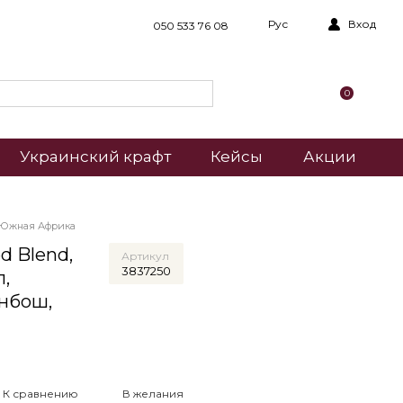
Рус
Вход
050 533 76 08
0
Украинский крафт
Кейсы
Акции
, Южная Африка
d Blend,
Артикул
3837250
л,
нбош,
К сравнению
В желания