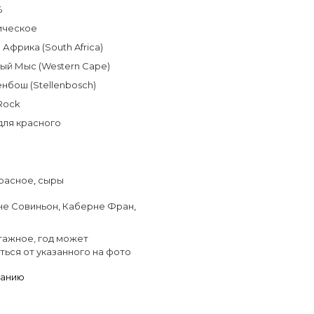
%
ическое
Африка (South Africa)
ый Мыс (Western Cape)
нбош (Stellenbosch)
Rock
для красного
расное
,
сыры
не Совиньон
,
Каберне Фран
,
тажное, год может
ться от указанного на фото
ланию