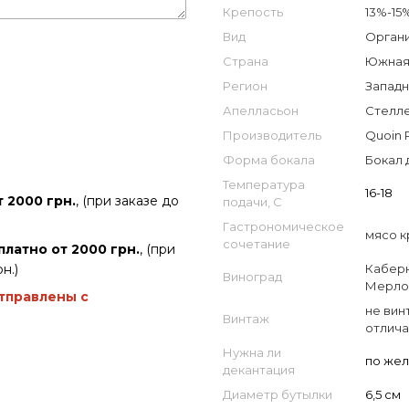
Крепость
13%-15
Вид
Орган
Страна
Южная 
Регион
Западн
Апелласьон
Стелле
Производитель
Quoin 
Форма бокала
Бокал 
Температура
16-18
 2000 грн.
, (при заказе до
подачи, С
Гастрономическое
мясо к
сочетание
платно от 2000 грн.
, (при
н.)
Кабер
Виноград
Мерло
отправлены с
не вин
Винтаж
отлича
Нужна ли
по же
декантация
Диаметр бутылки
6,5 см