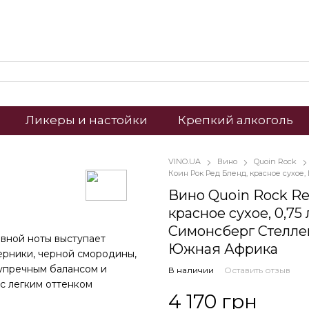
Ликеры и настойки
Крепкий алкоголь
VINO.UA
Вино
Quoin Rock
Коин Рок Ред Бленд, красное сухое
Вино Quoin Rock Re
красное сухое, 0,75 
Симонсберг Стелле
овной ноты выступает
Южная Африка
ерники, черной смородины,
зупречным балансом и
В наличии
Оставить отзыв
с легким оттенком
4 170 грн