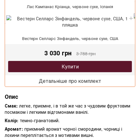
Са
Лас Кампанас Кріанца, червоне сухе, Іспанія
Вестерн Селларс Зінфандель, червоне сухе, США
3 030 грн
3 788 грн
Купити
Детальніше про комплект
Опис
Смак:
легке, приємне, і в той же час з чудовим фруктовим
посмаком і легкими відгомонами ванілі.
Колір:
темно-гранатовий.
Аромат:
приємний аромат чорної смородини, чорниці і
лохини переплітається з мотивами вишні.