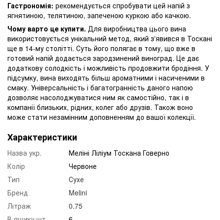
Гастрономія:
рекомендується спробувати цей напій з
ягнятиною, телятиною, запеченою куркою або качкою.
Чому варто це купити.
Для виробництва цього вина
використовується унікальний метод, який з'явився в Тоскані
ще в 14-му столітті. Суть його полягає в тому, що вже в
готовий напій додається зародзинений виноград. Це дає
додаткову солодкість і можливість продовжити бродіння. У
підсумку, вина виходять більш ароматними і насиченими в
смаку. Універсальність і багатогранність даного напою
дозволяє насолоджуватися ним як самостійно, так і в
компанії близьких, рідних, колег або друзів. Також воно
може стати незамінним доповненням до вашої колекції.
Характеристики
Назва укр.
Меліні Ліліум Тоскана Говерно
Колір
Червоне
Тип
Сухе
Бренд
Melini
Літраж
0.75
В ящику шт.
6