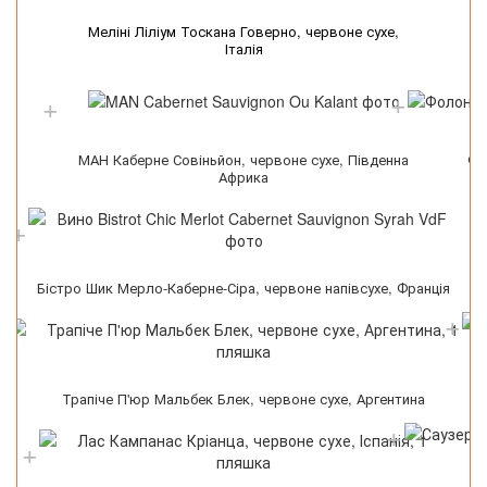
Меліні Ліліум Тоскана Говерно, червоне сухе,
Італія
МАН Каберне Совіньйон, червоне сухе, Південна
Фо
Африка
Бістро Шик Мерло-Каберне-Сіра, червоне напівсухе, Франція
Трапіче П'юр Мальбек Блек, червоне сухе, Аргентина