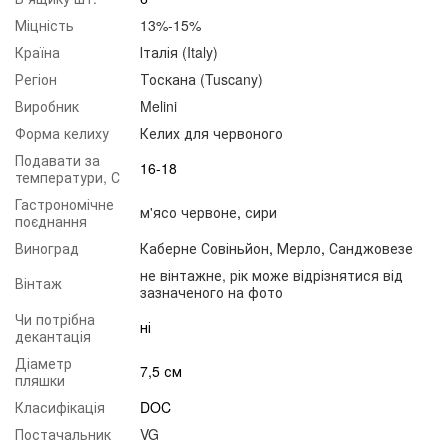
Міцність
13%-15%
Країна
Італія (Italy)
Регіон
Тоскана (Tuscany)
Виробник
Melini
Форма келиху
Келих для червоного
Подавати за
16-18
температури, С
Гастрономічне
м'ясо червоне
,
сири
поєднання
Виноград
Каберне Совіньйон
,
Мерло
,
Санджовезе
не вінтажне, рік може відрізнятися від
Вінтаж
зазначеного на фото
Чи потрібна
ні
декантація
Діаметр
7,5 см
пляшки
Класифікація
DOC
Постачальник
VG