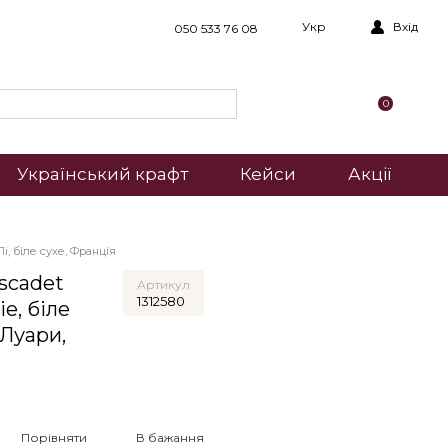
Укр
Вхід
050 533 76 08
0
Український крафт
Кейси
Акції
 біле сухе, Франція
scadet
Артикул
1312580
ie, біле
 Луари,
Порівняти
В бажання