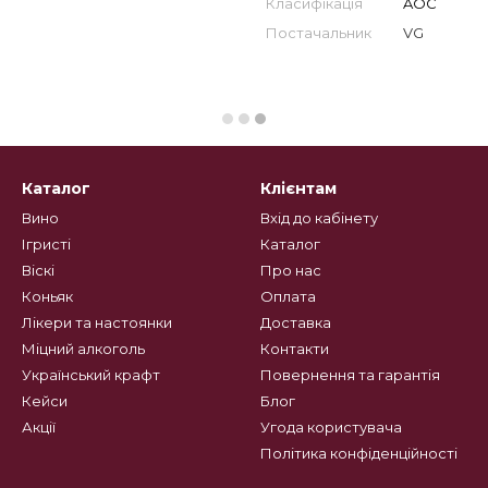
Класифікація
AOC
Постачальник
VG
Каталог
Клієнтам
Вино
Вхід до кабінету
Ігристі
Каталог
Віскі
Про нас
Коньяк
Оплата
Лікери та настоянки
Доставка
Міцний алкоголь
Контакти
Український крафт
Повернення та гарантія
Кейси
Блог
Акції
Угода користувача
Політика конфіденційності