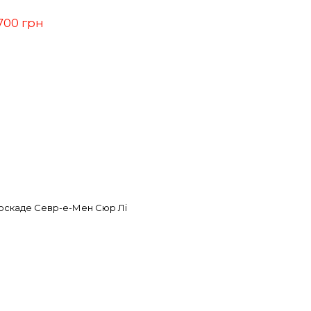
700 грн
скаде Севр-е-Мен Сюр Лі