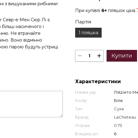
анні з вишуканими рибними
При купівлі
6+
пляшок ціна
е Севр-е-Мен Сюр Лі є
Партія
 більш насиченого і
1 пляшка
нню. Не втрачайте
вино. Воно відмінно
ною парою будуть устриці.
Купити
Характеристики
Назва укр.
ЛяШето Мю
Колір
Біле
Тип
Сухе
Бренд
LaCheteau
Літраж
0.75
В ящику шт.
6