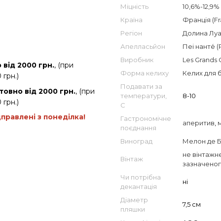
Міцність
10,6%-12,9%
Країна
Франція (Fr
Регіон
Долина Луар
Апелласьйон
Пеі нанте́ (
Виробник
Les Grands 
від 2000 грн.
, (при
Форма келиху
Келих для 
 грн.)
Подавати за
товно від 2000 грн.
, (при
температури,
8-10
 грн.)
С
дправлені з понеділка!
Гастрономічне
аперитив
,
поєднання
Виноград
Мелон де 
не вінтажне
Вінтаж
зазначеног
Чи потрібна
ні
декантація
Діаметр
7,5 см
пляшки