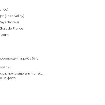
ance)
и (Loire Valley)
Pays Nantais)
Chais de France
білого
морепродукти
,
риба біла
Бургонь
, рік може відрізнятися від
о на фото