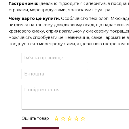
Гастрономія:
ідеально підходить як аперитив, в поєдн
стравами, морепродуктами, молюсками і фуа-гра.
Чому варто це купити.
Особливістю технології Мюскад
витримка на тонкому дріжджовому осаді, що надає винам
кремового смаку, сприяє загальному смаковому покраще
можливість спробувати це незвичайне, свіже і ароматне 
поєднується з морепродуктами, а ідеальною гастрономіч
Оцініть товар