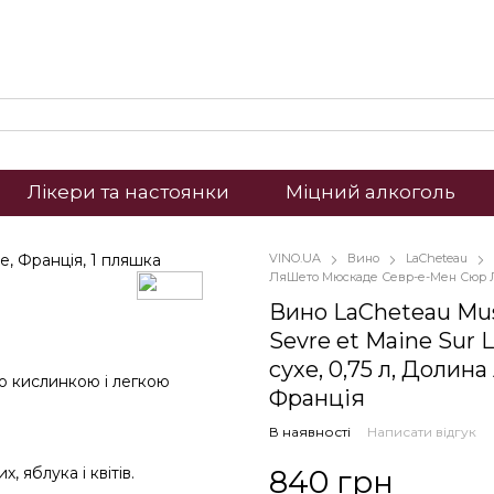
Лікери та настоянки
Міцний алкоголь
VINO.UA
Вино
LaCheteau
ЛяШето Мюскаде Севр-е-Мен Сюр Лі,
Вино LaCheteau Mu
Sevre et Maine Sur L
сухе, 0,75 л, Долина
ю кислинкою і легкою
Франція
В наявності
Написати відгук
840 грн
 яблука і квітів.