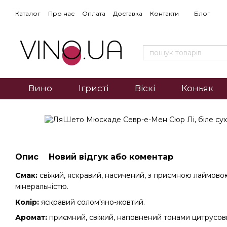
Каталог
Про нас
Оплата
Доставка
Контакти
Блог
Вино
Ігристі
Віскі
Коньяк
Опис
Новий відгук або коментар
Смак:
свіжий, яскравий, насичений, з приємною лаймово
мінеральністю.
Колір:
яскравий солом'яно-жовтий.
Аромат:
приємний, свіжий, наповнений тонами цитрусових,