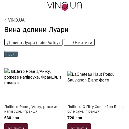
VINO.UA
Вина долини Луари
Долина Луари (Loire Valley)
Очистити
ВІДЕО
ЛяШето Розе д'Анжу, рожеве
ЛяШето О-Піту Совіньйон Блан,
напівсухе, Франція
біле сухе, Франція
630 грн
720 грн
Купити
Купити