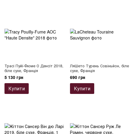
Трасі Пуйї-Фюме О Денсіт 2018,
ЛяШето Турень Совіньйон, біле
біле сухе, Франція
сухе, Франція
5 130 грн
690 грн
Купити
Купити