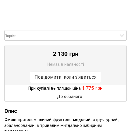
Партія:
2 130 грн
Немає в наявності
Повідомити, коли з'явиться
1 775 грн
При купівлі
6+
пляшок ціна
До обраного
Опис
Смак:
приголомшливий фруктово-медовий, структурний,
збалансований, з тривалим мигдально-імбирним
післясмаком.