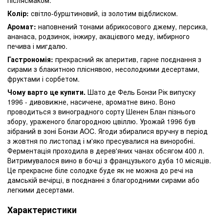
Колір:
світло-бурштиновий, із золотим відблиском.
Аромат:
наповнений тонами абрикосового джему, персика,
ананаса, родзинок, інжиру, акацієвого меду, імбирного
печива і мигдалю.
Гастрономія:
прекрасний як аперитив, гарне поєднання з
сирами з блакитною пліснявою, несолодкими десертами,
фруктами і сорбетом.
Чому варто це купити.
Шато де Фель Бонзи Рік випуску
1996 - дивовижне, насичене, ароматне вино. Воно
проводиться з виноградного сорту Шенен Блан пізнього
збору, ураженого благородною цвіллю. Урожай 1996 був
зібраний в зоні Бонзи AOC. Ягоди збиралися вручну в період
з жовтня по листопад і м'яко пресувалися на виноробні.
Ферментація проходила в дерев'яних чанах обсягом 400 л.
Витримувалося вино в бочці з французького дуба 10 місяців.
Це прекрасне біле солодке буде як не можна до речі на
дамській вечірці, в поєднанні з благородними сирами або
легкими десертами.
Характеристики