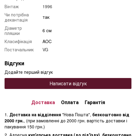
Вінтаж
1996
Чи потрібна
так
декантація
Діаметр
6 см
пляшки
Класифікація
AOC
Постачальник
VG
Відгуки
Додайте перший відгук
Написати відгук
Доставка
Оплата
Гарантія
1.
Доставка на відділення
"Нова Пошта",
безкоштовно від
2000 грн.
, (при замовленні до 2000 грн. вартість доставки і
пакування 150 грн.)
2. Адресна
кур'єрська доставка (до під'їзду), безкоштовно