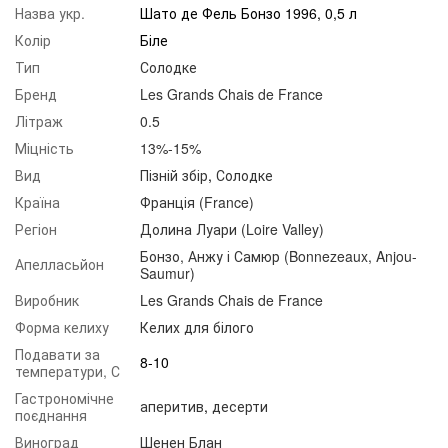
Назва укр.
Шато де Фель Бонзо 1996, 0,5 л
Колір
Біле
Тип
Солодке
Бренд
Les Grands Chais de France
Літраж
0.5
Міцність
13%-15%
Вид
Пізній збір
,
Солодке
Країна
Франція (France)
Регіон
Долина Луари (Loire Valley)
Бонзо, Анжу і Самюр (Bonnezeaux, Anjou-
Апелласьйон
Saumur)
Виробник
Les Grands Chais de France
Форма келиху
Келих для білого
Подавати за
8-10
температури, С
Гастрономічне
аперитив
,
десерти
поєднання
Виноград
Шенен Блан