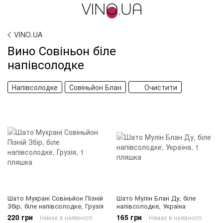
VINO.UA
Вино Совіньон біле
напівсолодке
Напівсолодке
Совіньйон Блан
Очистити
Шато Мухрані Совіньйон Пізній
Шато Мулін Блан Ду, біле
Збір, біле напівсолодке, Грузія
напівсолодке, Україна
220 грн
165 грн
Немає в наявності
Немає в наявності