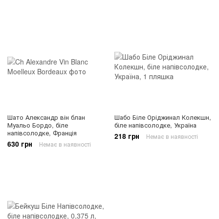
Шато Александр він блан
Шабо Біле Оріджинал Колекшн,
Муальо Бордо, біле
біле напівсолодке, Україна
напівсолодке, Франція
218 грн
Немає в наявності
630 грн
Немає в наявності