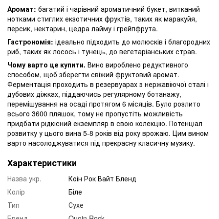
Аромат:
багатий і чарівний ароматичний букет, витканий
нотками стиглих екзотичних фруктів, таких як маракуйя,
персик, нектарин, цедра лайму і грейпфрута.
Гастрономія:
ідеально підходить до молюсків і благородних
риб, таких як лосось і тунець, до вегетаріанських страв.
Чому варто це купити.
Вино вироблено редуктивного
способом, щоб зберегти свіжий фруктовий аромат.
Ферментація проходить в резервуарах з нержавіючої сталі і
дубових діжках, піддаючись регулярному ботанажу,
перемішування на осаді протягом 6 місяців. Було розлито
всього 3600 пляшок, тому не пропустіть можливість
придбати рідкісний екземпляр в свою колекцію. Потенціал
розвитку у цього вина 5-8 років від року врожаю. Цим вином
варто насолоджуватися під прекрасну класичну музику.
Характеристики
Назва укр.
Коін Рок Вайт Бленд
Колір
Біле
Тип
Сухе
Бренд
Quoin Rock