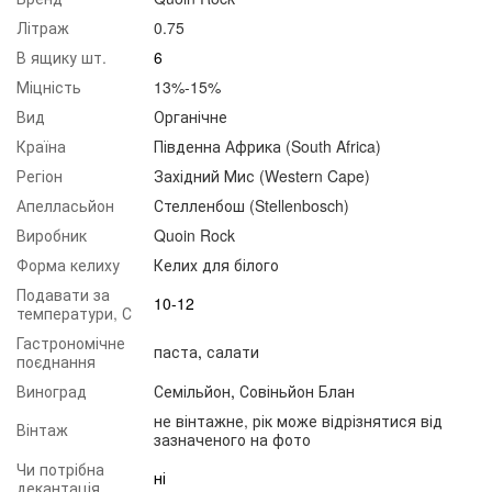
Літраж
0.75
В ящику шт.
6
Міцність
13%-15%
Вид
Органічне
Країна
Південна Африка (South Africa)
Регіон
Західний Мис (Western Cape)
Апелласьйон
Стелленбош (Stellenbosch)
Виробник
Quoin Rock
Форма келиху
Келих для білого
Подавати за
10-12
температури, С
Гастрономічне
паста
,
салати
поєднання
Виноград
Семільйон
,
Совіньйон Блан
не вінтажне, рік може відрізнятися від
Вінтаж
зазначеного на фото
Чи потрібна
ні
декантація