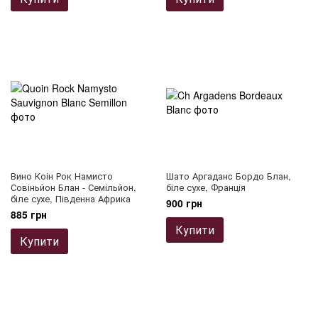
Вино Коін Рок Намисто
Шато Аргаданc Бордо Блан,
Совіньйон Блан - Семільйон,
біле сухе, Франція
біле сухе, Південна Африка
900 грн
885 грн
Купити
Купити