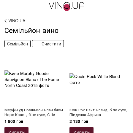
VINO.UA
Семільйон вино
Семільйон
Очистити
Мерфі-Гуд Совіньйон Блан Фюм
Коін Рок Вайт Бленд, біле сухе,
Норс Коаст, біле сухе, США
Південна Африка
1 800 грн
2 130 грн
Купити
Купити