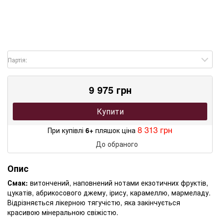
Партія:
9 975 грн
Купити
8 313 грн
При купівлі
6+
пляшок ціна
До обраного
Опис
Смак:
витончений, наповнений нотами екзотичних фруктів,
цукатів, абрикосового джему, ірису, карамеллю, мармеладу.
Відрізняється лікерною тягучістю, яка закінчується
красивою мінеральною свіжістю.