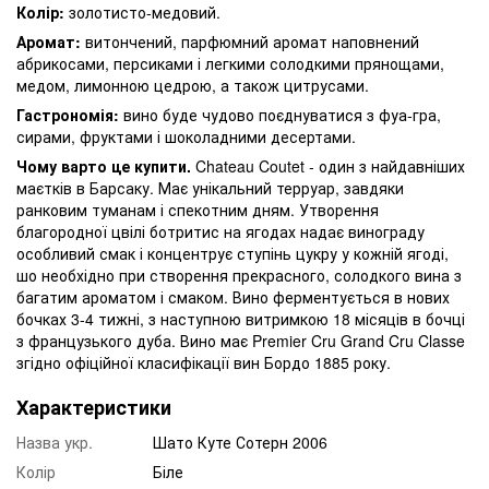
Колір:
золотисто-медовий.
Аромат:
витончений, парфюмний аромат наповнений
абрикосами, персиками і легкими солодкими прянощами,
медом, лимонною цедрою, а також цитрусами.
Гастрономія:
вино буде чудово поєднуватися з фуа-гра,
сирами, фруктами і шоколадними десертами.
Чому варто це купити.
Chateau Coutet - один з найдавніших
маєтків в Барсаку. Має унікальний терруар, завдяки
ранковим туманам і спекотним дням. Утворення
благородної цвілі ботритис на ягодах надає винограду
особливий смак і концентрує ступінь цукру у кожній ягоді,
шо необхідно при створення прекрасного, солодкого вина з
багатим ароматом і смаком. Вино ферментується в нових
бочках 3-4 тижні, з наступною витримкою 18 місяців в бочці
з французького дуба. Вино має Premier Cru Grand Cru Classe
згідно офіційної класифікації вин Бордо 1885 року.
Характеристики
Назва укр.
Шато Куте Сотерн 2006
Колір
Біле