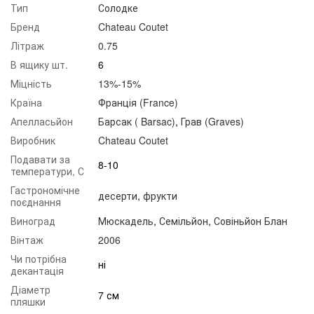
Тип
Солодке
Бренд
Chateau Coutet
Літраж
0.75
В ящику шт.
6
Міцність
13%-15%
Країна
Франція (France)
Апелласьйон
Барсак ( Barsac)
,
Грав (Graves)
Виробник
Chateau Coutet
Подавати за
8-10
температури, С
Гастрономічне
десерти
,
фрукти
поєднання
Виноград
Мюскадель
,
Семільйон
,
Совіньйон Блан
Вінтаж
2006
Чи потрібна
ні
декантація
Діаметр
7 см
пляшки