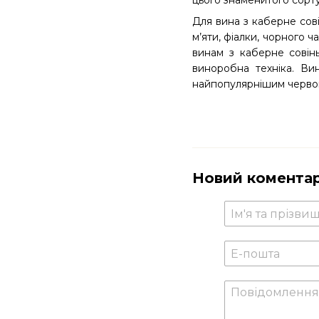
цього знаменитого сорту
Для вина з каберне сові
м’яти, фіалки, чорного ч
винам з каберне совінь
виноробна техніка. Ви
найпопулярнішим червон
Новий комента