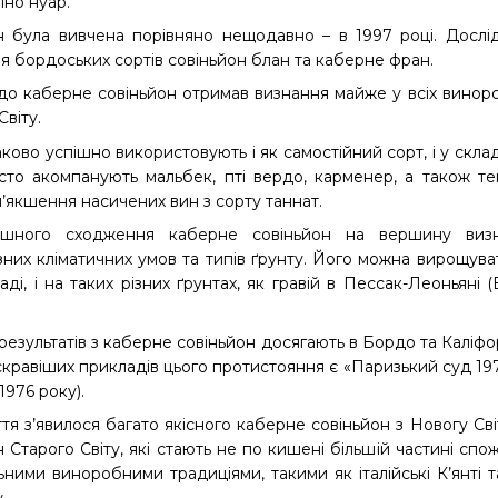
іно нуар.
 була вивчена порівняно нещодавно – в 1997 році. Дослід
 бордоських сортів совіньйон блан та каберне фран.
до каберне совіньйон отримав визнання майже у всіх виноро
віту.
ово успішно використовують і як самостійний сорт, і у склад
то акомпанують мальбек, пті вердо, карменер, а також тем
’якшення насичених вин з сорту таннат.
ішного сходження каберне совіньйон на вершину визна
зних кліматичних умов та типів ґрунту. Його можна вирощува
і, і на таких різних ґрунтах, як гравій в Пессак-Леоньяні (
результатів з каберне совіньйон досягають в Бордо та Каліфор
кравіших прикладів цього протистояння є «Паризький суд 197
1976 року).
ття з’явилося багато якісного каберне совіньйон з Новогу Св
 Старого Світу, які стають не по кишені більшій частині сп
ьними виноробними традиціями, такими як італійські К’янті