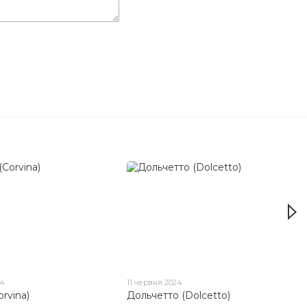
24
11 червня 2024
orvina)
Дольчетто (Dolcetto)