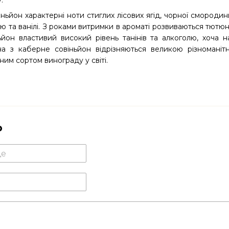
.
ньйон характерні ноти стиглих лісових ягід, чорної смородин
аю та ванілі. З роками витримки в ароматі розвиваються тютюнов
йон властивий високий рівень танінів та алкоголю, хоча н
на з каберне совіньйон відрізняються великою різноманіт
им сортом винограду у світі.
р