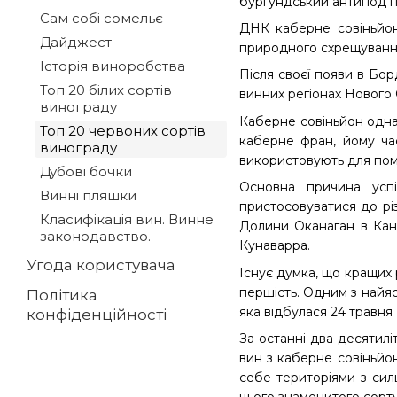
бургундський антипод п
Сам собі сомельє
ДНК каберне совіньйон
Дайджест
природного схрещування
Історія виноробства
Після своєї появи в Бор
Топ 20 білих сортів
винних регіонах Нового С
винограду
Каберне совіньйон однак
Топ 20 червоних сортів
каберне фран, йому час
винограду
використовують для пом
Дубові бочки
Основна причина усп
Винні пляшки
пристосовуватися до рі
Класифікація вин. Винне
Долини Оканаган в Канад
законодавство.
Кунаварра.
Угода користувача
Існує думка, що кращих 
першість. Одним з найяс
Політика
яка відбулася 24 травня 
конфіденційності
За останні два десятилі
вин з каберне совіньйон
себе територіями з сил