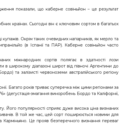
ження показали, що каберне совіньйон – це результат
бних країнах. Сьогодні він є ключовим сортом в багатьох
і купажів. Окрім таких очевидних напарників, як мерло та
пранільйо (в Іспанії та ПАР). Каберне совіньйон часто
них міжнародних сортів полягає в здатності лози
ти в широкому діапазоні широт від півночі Аргентини до
Бордо) та залізисті червоноземи австралійського регіону
нії. Багато років триває суперечка між цими регіонами за
6» (дегустація-змагання виноробень Бордо та Каліфорнії,
іту. Його популярності сприяє дуже висока ціна визнаних
оживачів. В той же час, цей сорт поширюється новими для
 та Карміньяно. Це прояв безперечного визнання переваг