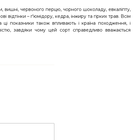
и, вишні, червоного перцю, чорного шоколаду, евкаліпту,
і відтінки – г'юмідору, кедра, інжиру та гірких трав. Всім
а ці показники також впливають і країна походження, і
ністю, завдяки чому цей сорт справедливо вважається