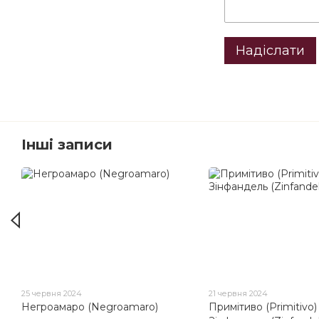
Надіслати
Інші записи
25 червня 2024
21 червня 2024
Негроамаро (Negroamaro)
Примітиво (Primitivo) 