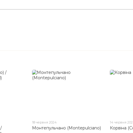
18 червня 2024
14 червня 20
/
Монтепульчано (Montepulciano)
Корвіна (C