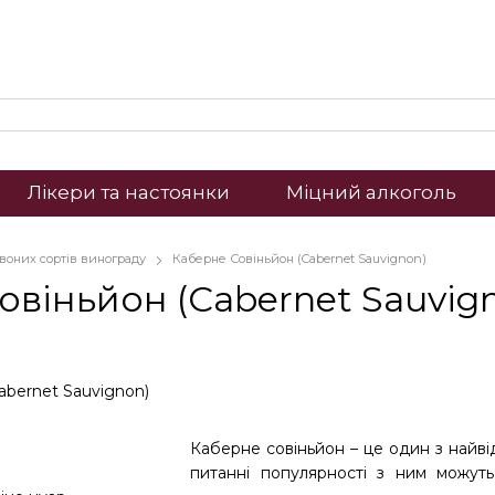
Лікери та настоянки
Міцний алкоголь
рвоних сортів винограду
Каберне Совіньйон (Cabernet Sauvignon)
овіньйон (Cabernet Sauvig
Каберне совіньйон – це один з найві
питанні популярності з ним можут