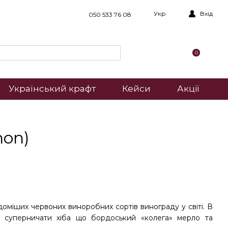
Укр
Вхід
050 533 76 08
0
Український крафт
Кейси
Акції
non)
доміших червоних виноробних сортів винограду у світі. В
ь суперничати хіба що бордоський «колега» мерло та