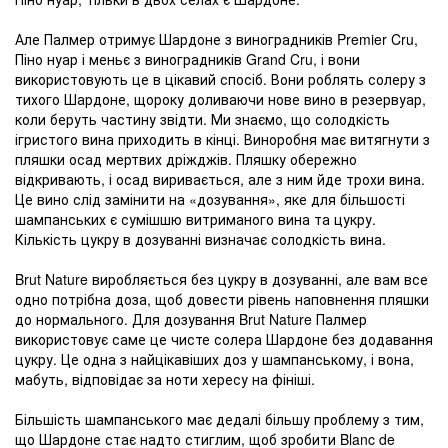
Але Палмер отримує Шардоне з виноградників Premier Cru,
Піно нуар і меньє з виноградників Grand Cru, і вони
використовують це в цікавий спосіб. Вони роблять солеру з
тихого Шардоне, щороку доливаючи нове вино в резервуар,
коли беруть частину звідти. Ми знаємо, що солодкість
ігристого вина приходить в кінці. Виноробня має витягнути з
пляшки осад мертвих дріжджів. Пляшку обережно
відкривають, і осад виривається, але з ним йде трохи вина.
Це вино слід замінити на «дозування», яке для більшості
шампанських є сумішшю витриманого вина та цукру.
Кількість цукру в дозуванні визначає солодкість вина.
Brut Nature виробляється без цукру в дозуванні, але вам все
одно потрібна доза, щоб довести рівень наповнення пляшки
до нормального. Для дозування Brut Nature Палмер
використовує саме це чисте солера Шардоне без додавання
цукру. Це одна з найцікавіших доз у шампанському, і вона,
мабуть, відповідає за ноти хересу на фініші.
Більшість шампанського має дедалі більшу проблему з тим,
що Шардоне стає надто стиглим, щоб зробити Blanc de