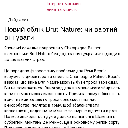
Дайджест
Новий облік Brut Nature: чи вартий
він уваги
Японські сомельє попросили у Champagne Palmer
шампанське Brut Nature без додавання цукру, яке підходить
до делікатних страв.
Це породило філософську проблему для Ремі Верв’є,
керуючого директора та енолога Champagne Palmer. Верв'є
вважає, що вина Brut Nature можуть бути трохи зарізкими.
Він не помиляється. Виноград для шампанського збирають,
коли він має високу кислотність. Причина, чому в більшість
ігристих вин додають трохи солодкості під час
виноробства, полягає в тому, щоб збалансувати
кислотність, надавши їм м’якше та ширше відчуття в роті.
Палмер знаходиться дуже далеко на півночі в Шампані в
субрегіоні Монтань-де-Реймс. Це в основному регіон сорту
Піно нуар; тільки в двох селах є Шардоне.