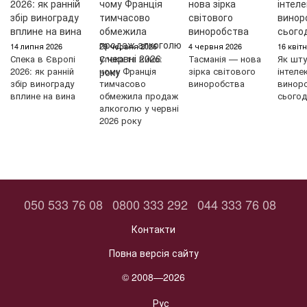
14 липня 2026
29 червня 2026
4 червня 2026
16 квіт
Спека в Європі
Спека та вино:
Тасманія — нова
Як шту
2026: як ранній
чому Франція
зірка світового
інтеле
збір винограду
тимчасово
виноробства
винор
вплине на вина
обмежила продаж
сьогод
алкоголю у червні
2026 року
050 533 76 08
0800 333 292
044 333 76 08
Контакти
Повна версія сайту
© 2008—2026
Рус