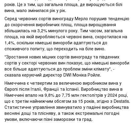
років. Це з тим, що загальна площа, де вирощуються білі
вина, мало змінилася рік у рік.
Серед червоних сортів винограду Мерло порушив тенденцію
до скорочення виробничих площ, площа вирощування
збільшилась на 3,2% минулого року. Тим часом, загальна
площа, на якій виробляються червоні вина, скоротилася на
1,4%, оскільки німецькі винороби адаптуються до
споживчого попиту, що переходить на біле вино.
"Зростання нових міцних сортів винограду та південних
сортів у секторі червоних вин показує, що німецькі винороби
все більше адаптуються до проблем зміни клімату", -
сказала керуючий директор DWI Моніка Ройле.
Німеччина є четвертим за величиною виробником вина у
Європі після Італії, Франції та Іспанії. Виробництво вина в
Німеччині впало на 9,8% до 7,75 млн гектолітрів у 2024 році,
що є третім найнижчим обсягом за 15 років, згідно з Destatis.
Статистичне управління звинуватило у падінні виробництва
весняні дощі та плісняву, а також екстремальні погодні
умови, включаючи пізні заморозки та град.