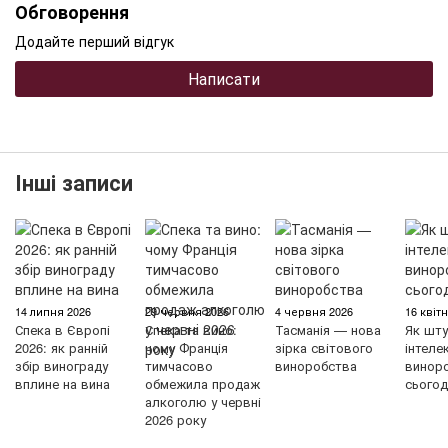
Обговорення
Додайте перший відгук
Написати
Інші записи
14 липня 2026
29 червня 2026
4 червня 2026
16 квіт
Спека в Європі
Спека та вино:
Тасманія — нова
Як шту
2026: як ранній
чому Франція
зірка світового
інтеле
збір винограду
тимчасово
виноробства
винор
вплине на вина
обмежила продаж
сьогод
алкоголю у червні
2026 року