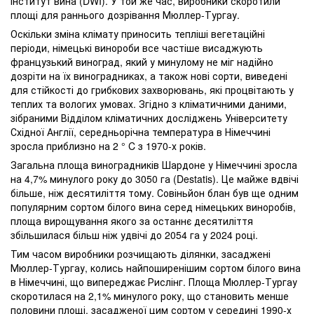
інститут вина (DWI). У той же час, виробники скоротили
площі для раннього дозрівання Мюллер-Тургау.
Оскільки зміна клімату приносить тепліші вегетаційні
періоди, німецькі винороби все частіше висаджують
французький виноград, який у минулому не міг надійно
дозріти на їх виноградниках, а також нові сорти, виведені
для стійкості до грибкових захворювань, які процвітають у
теплих та вологих умовах. Згідно з кліматичними даними,
зібраними Відділом кліматичних досліджень Університету
Східної Англії, середньорічна температура в Німеччині
зросла приблизно на 2 ° C з 1970-х років.
Загальна площа виноградників Шардоне у Німеччині зросла
на 4,7% минулого року до 3050 га (Destatis). Це майже вдвічі
більше, ніж десятиліття тому. Совіньйон блан був ще одним
популярним сортом білого вина серед німецьких виноробів,
площа вирощування якого за останнє десятиліття
збільшилася більш ніж удвічі до 2054 га у 2024 році.
Тим часом виробники розчищають ділянки, засаджені
Мюллер-Тургау, колись найпоширенішим сортом білого вина
в Німеччині, що випереджає Рислінг. Площа Мюллер-Тургау
скоротилася на 2,1% минулого року, що становить менше
половини площі, засадженої цим сортом у середині 1990-х