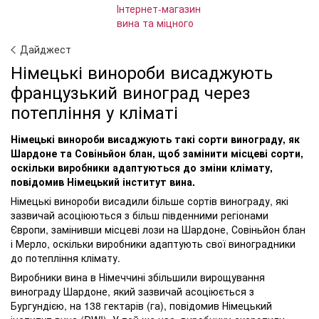
Дайджест
Німецькі винороби висаджують
французький виноград через
потепління у кліматі
Німецькі винороби висаджують такі сорти винограду, як
Шардоне та Совіньйон блан, щоб замінити місцеві сорти,
оскільки виробники адаптуються до зміни клімату,
повідомив Німецький інститут вина.
Німецькі винороби висадили більше сортів винограду, які
зазвичай асоціюються з більш південними регіонами
Європи, замінивши місцеві лози на Шардоне, Совіньйон блан
і Мерло, оскільки виробники адаптують свої виноградники
до потепління клімату.
Виробники вина в Німеччині збільшили вирощування
винограду Шардоне, який зазвичай асоціюється з
Бургундією, на 138 гектарів (га), повідомив Німецький