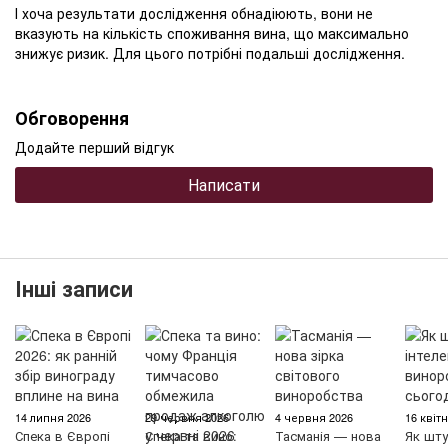
І хоча результати дослідження обнадіюють, вони не
вказують на кількість споживання вина, що максимально
знижує ризик. Для цього потрібні подальші дослідження.
Обговорення
Додайте перший відгук
Написати
Інші записи
14 липня 2026
29 червня 2026
4 червня 2026
16 квіт
Спека в Європі
Спека та вино:
Тасманія — нова
Як шту