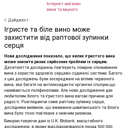
Дайджест
Ігристе та біле вино може
захистити від раптової зупинки
серця
Нове дослідження показало, що келих ігристого вина
може знизити ризик серйозних проблем із серцем.
Десятиліття досліджень пов'язують помірне споживання
вина з користю здоров'ю серцево-судинної системи. Багато
з цих досліджень були зосереджені на впливі червоного
вина, яке багате на антиоксидантні органічні сполуки,що
називаються поліфенолами. Але нове дослідження дає
любителям білого та ігристого вина вагомі причини для
радості. Розглядаючи саме раптову зупинку серця,
дослідники виявили, що вживання шампанського та білого
вина було тісно пов'язане з нижчим ризиком.
Використовуючи дані із U.K. Biobank, масштабного
дослідження, в якому відслідковувалося понад 500 000