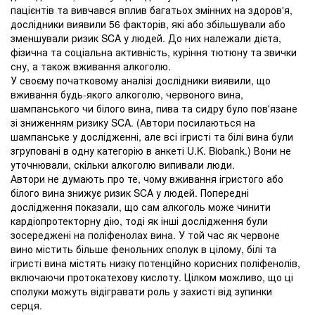
пацієнтів та вивчався вплив багатьох змінних на здоров'я,
дослідники виявили 56 факторів, які або збільшували або
зменшували ризик SCA у людей. До них належали дієта,
фізична та соціальна активність, куріння тютюну та звички
сну, а також вживання алкоголю.
У своєму початковому аналізі дослідники виявили, що
вживання будь-якого алкоголю, червоного вина,
шампанського чи білого вина, пива та сидру було пов'язане
зі зниженням ризику SCA. (Автори посилаються на
шампанське у дослідженні, але всі ігристі та білі вина були
згруповані в одну категорію в анкеті U.K. Biobank.) Вони не
уточнювали, скільки алкоголю випивали люди.
Автори не думають про те, чому вживання ігристого або
білого вина знижує ризик SCA у людей. Попередні
дослідження показали, що сам алкоголь може чинити
кардіопротекторну дію, тоді як інші дослідження були
зосереджені на поліфенолах вина. У той час як червоне
вино містить більше фенольних сполук в цілому, білі та
ігристі вина містять низку потенційно корисних поліфенолів,
включаючи протокатехову кислоту. Цілком можливо, що ці
сполуки можуть відігравати роль у захисті від зупинки
серця.