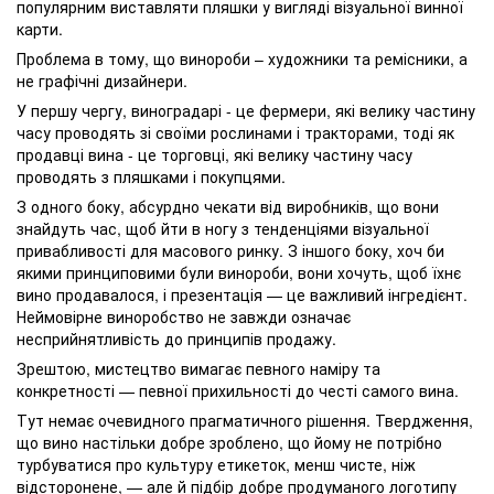
популярним виставляти пляшки у вигляді візуальної винної
карти.
Проблема в тому, що винороби – художники та ремісники, а
не графічні дизайнери.
У першу чергу, виноградарі - це фермери, які велику частину
часу проводять зі своїми рослинами і тракторами, тоді як
продавці вина - це торговці, які велику частину часу
проводять з пляшками і покупцями.
З одного боку, абсурдно чекати від виробників, що вони
знайдуть час, щоб йти в ногу з тенденціями візуальної
привабливості для масового ринку. З іншого боку, хоч би
якими принциповими були винороби, вони хочуть, щоб їхнє
вино продавалося, і презентація — це важливий інгредієнт.
Неймовірне виноробство не завжди означає
несприйнятливість до принципів продажу.
Зрештою, мистецтво вимагає певного наміру та
конкретності — певної прихильності до честі самого вина.
Тут немає очевидного прагматичного рішення. Твердження,
що вино настільки добре зроблено, що йому не потрібно
турбуватися про культуру етикеток, менш чисте, ніж
відсторонене, — але й підбір добре продуманого логотипу