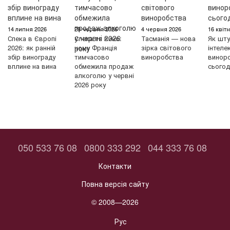
14 липня 2026
29 червня 2026
4 червня 2026
16 квіт
Спека в Європі
Спека та вино:
Тасманія — нова
Як шту
2026: як ранній
чому Франція
зірка світового
інтеле
збір винограду
тимчасово
виноробства
винор
вплине на вина
обмежила продаж
сьогод
алкоголю у червні
2026 року
050 533 76 08
0800 333 292
044 333 76 08
Контакти
Повна версія сайту
© 2008—2026
Рус