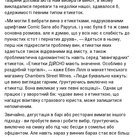
тварини допомагають нам вибирати вино», в якому
викладалися переваги та недоліки нашої, здавалося б,
одержимості певним типом етикеток.
«Ми могли б вибрати вина з етикетками, надрукованими
шрифтами Comic Sans або Papyrus, і у нас була б та ж сама
основна розмова, але я думаю, що у всіх нас є слабкість до
пухнастих істот і пернатих друзів», — йдеться в ньому,
перш ніж підкреслити проблему вин, етикетки яких
здаються також відірваними від вмісту, а також
проблематична одноманітність навіть серед "авангардних"
етикеток. «Етикетки ДІЙСНО мають значення. Особливо у
роздрібній торгівлі», — каже Ебен Ліллі із манхеттенського
магазину Chambers Street Wines. «Люди буквально кажуть:
це вино виглядає гарним, ґрунтуючись виключно на
етикетці. Вона викликає у них певні асоціації». Однак це
працює і у зворотний бік: чудове вино з етикеткою, що
нагадує візитівку страхового юриста, може залишитися
непоміченим.
Звичайно, дегустація в барі або ресторані вимагає іншого
підходу - ви пробуєте вина і робите вибір, ґрунтуючись
виключно на смаку або під час бесіди з сомельє або
офіціантом. Але навіть зараз у винних барах стає все більш