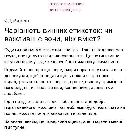
Дайджест
Чарівність винних етикеток: чи
важливіше вони, ніж вміст?
Судити про вино з етикетки – не гріх. Так, це недосконала
наука, але це суто людська схильність. Це інстинктивне,
інтуїтивне почуття, яке керує багатьма покупцями вина.
Подумайте ось про що: серед моря варіантів у вина є всього
дві секунди, щоб передати щось важливе про свою
індивідуальність, свою енергію, про те, в якому приміщенні
його слід пити - і все це швидкоплинними, зовнішніми
засобами.
І для непідготовленого ока - або навіть для добре
підготовленого, можливо - всі емблеми будь-якого шато на
полиці можуть почати зливатися в одне ціле.
За визначенням, це поверхова оцінка, але її коріння менш
підступне.