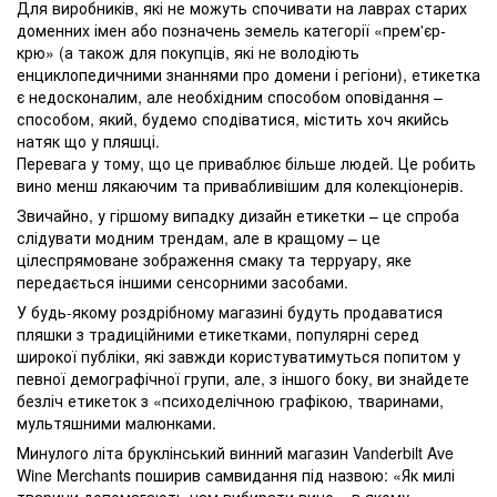
Для виробників, які не можуть спочивати на лаврах старих
доменних імен або позначень земель категорії «прем'єр-
крю» (а також для покупців, які не володіють
енциклопедичними знаннями про домени і регіони), етикетка
є недосконалим, але необхідним способом оповідання –
способом, який, будемо сподіватися, містить хоч якийсь
натяк що у пляшці.
Перевага у тому, що це приваблює більше людей. Це робить
вино менш лякаючим та привабливішим для колекціонерів.
Звичайно, у гіршому випадку дизайн етикетки – це спроба
слідувати модним трендам, але в кращому – це
цілеспрямоване зображення смаку та терруару, яке
передається іншими сенсорними засобами.
У будь-якому роздрібному магазині будуть продаватися
пляшки з традиційними етикетками, популярні серед
широкої публіки, які завжди користуватимуться попитом у
певної демографічної групи, але, з іншого боку, ви знайдете
безліч етикеток з «психоделічною графікою, тваринами,
мультяшними малюнками.
Минулого літа бруклінський винний магазин Vanderbilt Ave
Wine Merchants поширив самвидання під назвою: «Як милі