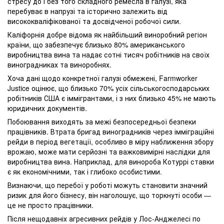
стресу до і без того складного ремесла в галузі, яка
перебуває в напрузі та історично залежить від
висококваліфікованої та досвідченої робочої сили.
Каліфорнія добре відома як найбільший виноробний регіон
країни, що забезпечує близько 80% американського
виробництва вина та надає сотні тисяч робітників на своїх
виноградниках та виноробнях.
Хоча дані щодо конкретної галузі обмежені, Farmworker
Justice оцінює, що близько 70% усіх сільськогосподарських
робітників США є іммігрантами, і з них близько 45% не мають
юридичних документів.
Побоювання виходять за межі безпосередньої безпеки
працівників. Втрата бригад виноградників через імміграційні
рейди в період вегетації, особливо в міру наближення збору
врожаю, може мати серйозні та важковимірні наслідки для
виробництва вина. Наприклад, для винороба Котуррі ставки
є як економічними, так і глибоко особистими.
Визнаючи, що перебої у роботі можуть становити значний
ризик для його бізнесу, він наголошує, що торкнуті особи —
це не просто працівники.
Після нещодавніх агресивних рейдів у Лос-Анджелесі по