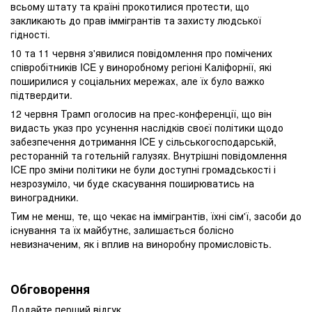
всьому штату та країні прокотилися протести, що
закликають до прав іммігрантів та захисту людської
гідності.
10 та 11 червня з'явилися повідомлення про помічених
співробітників ICE у виноробному регіоні Каліфорнії, які
поширилися у соціальних мережах, але їх було важко
підтвердити.
12 червня Трамп оголосив на прес-конференції, що він
видасть указ про усунення наслідків своєї політики щодо
забезпечення дотримання ICE у сільськогосподарській,
ресторанній та готельній галузях. Внутрішні повідомлення
ICE про зміни політики не були доступні громадськості і
незрозуміло, чи буде скасування поширюватись на
виноградники.
Тим не менш, те, що чекає на іммігрантів, їхні сім'ї, засоби до
існування та їх майбутнє, залишається болісно
невизначеним, як і вплив на виноробну промисловість.
Обговорення
Додайте перший відгук