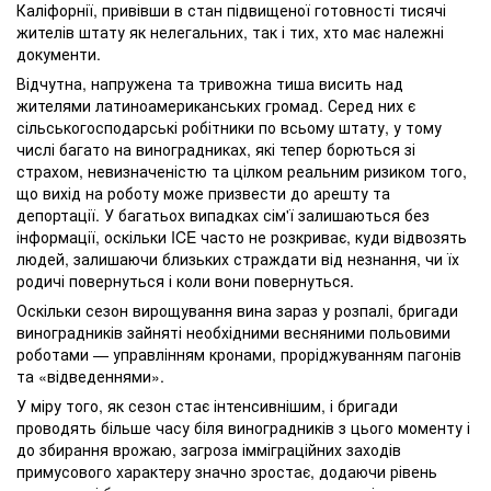
Каліфорнії, привівши в стан підвищеної готовності тисячі
жителів штату як нелегальних, так і тих, хто має належні
документи.
Відчутна, напружена та тривожна тиша висить над
жителями латиноамериканських громад. Серед них є
сільськогосподарські робітники по всьому штату, у тому
числі багато на виноградниках, які тепер борються зі
страхом, невизначеністю та цілком реальним ризиком того,
що вихід на роботу може призвести до арешту та
депортації. У багатьох випадках сім'ї залишаються без
інформації, оскільки ICE часто не розкриває, куди відвозять
людей, залишаючи близьких страждати від незнання, чи їх
родичі повернуться і коли вони повернуться.
Оскільки сезон вирощування вина зараз у розпалі, бригади
виноградників зайняті необхідними весняними польовими
роботами — управлінням кронами, проріджуванням пагонів
та «відведеннями».
У міру того, як сезон стає інтенсивнішим, і бригади
проводять більше часу біля виноградників з цього моменту і
до збирання врожаю, загроза імміграційних заходів
примусового характеру значно зростає, додаючи рівень