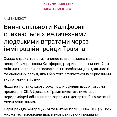
Дайджест
Винні спільноти Каліфорнії
стикаються з величезними
людськими втратами через
імміграційні рейди Трампа
Хмара страху та невизначеності, що нависла над
виноробним регіоном Каліфорнії, розриває основи сімей та
спільнот, а також створює значні проблеми для діяльності
та економіки галузі, яка і без того стикається із серйозними
зустрічними вітрами.
Якщо на початку цього року і були сумніви щодо того, чи
президент США Дональд Трамп виконуватиме свої
передвиборчі обіцянки про агресивні депортації, то останні
тижні вони зникли.
Серія рейдів імміграційної та митної поліції США (ICE) у Лос-
Анджелесі викликала шок в іммігрантських громадах