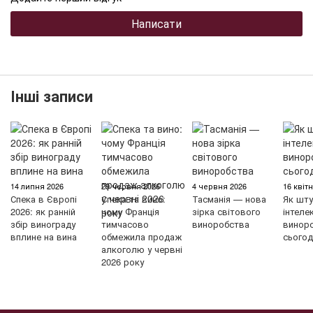
Написати
Інші записи
14 липня 2026
29 червня 2026
4 червня 2026
16 квіт
Спека в Європі
Спека та вино:
Тасманія — нова
Як шту
2026: як ранній
чому Франція
зірка світового
інтеле
збір винограду
тимчасово
виноробства
винор
вплине на вина
обмежила продаж
сьогод
алкоголю у червні
2026 року