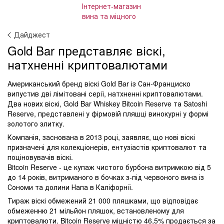
Дайджест
Gold Bar представляє віскі,
натхненні криптовалютами
Американський бренд віскі Gold Bar із Сан-Франциско
випустив дві лімітовані серії, натхненні криптовалютами.
Два нових віскі, Gold Bar Whiskey Bitcoin Reserve та Satoshi
Reserve, представлені у фірмовій пляшці винокурні у формі
золотого злитку.
Компанія, заснована в 2013 році, заявляє, що нові віскі
призначені для колекціонерів, ентузіастів криптовалют та
поціновувачів віскі.
Bitcoin Reserve - це купаж чистого бурбона витримкою від 5
до 14 років, витриманого в бочках з-під червоного вина із
Сономи та долини Напа в Каліфорнії.
Тираж віскі обмежений 21 000 пляшками, що відповідає
обмеженню 21 мільйон пляшок, встановленому для
криптовалюти. Bitcoin Reserve міцністю 46,5% продається за