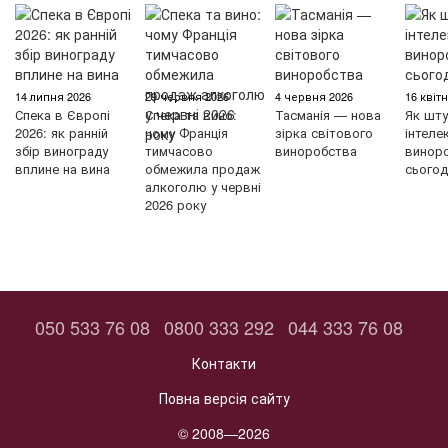
14 липня 2026
29 червня 2026
4 червня 2026
16 квіт
Спека в Європі
Спека та вино:
Тасманія — нова
Як шту
2026: як ранній
чому Франція
зірка світового
інтеле
збір винограду
тимчасово
виноробства
винор
вплине на вина
обмежила продаж
сьогод
алкоголю у червні
2026 року
050 533 76 08
0800 333 292
044 333 76 08
Контакти
Повна версія сайту
© 2008—2026