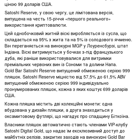
ціною 99 доларів США.
Satoshi Reserve, у свою чергу, це лімітована версія,
випущена на честь 15-річчя «першого реального»
використання криптовалюти.
Цей однобочковий житній віскі виробляється із сусла, що
складається на 95% з жита та на 5% із солодового ячменю.
Він переганяється на винокурні MGP у Лоуренсбурзі, штат
Індіана. Віскі витримується у бочках з-під французького
дуба, які раніше використовувалися для витримки
преміальних червоних вин із Сономи та долини Напа.
Gold Bar Satoshi Reserve випущений обмеженою серією 999
пляшок. Satoshi Reserve міцністю від 57,5% до 61,5% ABV
випущений обмеженою серією 999 індивідуально
пронумерованих пляшок, кожна з яких коштує 699 доларів
США.
Кожна пляшка містить дві колекційні монети: одна
вбудована у дизайн пляшки, а друга знаходиться у
оксамитовому футлярі, що нагадує про спадщину Біткоїна.
Власники пляшок автоматично стають членами VIP-клубу
Satoshi Digital Gold, що надає їм ексклюзивний доступ до
майбутніх релізів, закритих заходів на винокурні Gold Bar