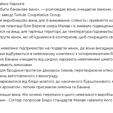
айоні Каронга.
робити бананове вино», — розповідає вона, очищаючи лимони,
заводі Twitule Cooperative Group.
 виробництво вина, але й виживання, стійкість і прийняття но
і плантації біля берегів озера Малаві і їх змивало підвищенн
я на вищі, але гарячіші території, де температура піднімаєтьс
 групи жінок, які об’єдналися в кооператив, щоб покращити св
невелике підприємство на подвір’ях жінок, де вони висаджу
на відбувається в невеликому комплексі з чотирикімнатним 
лі банани очищають від шкірки, нарізають невеликими шматоч
ливають лимонами.
ля бродіння протягом декількох тижнів, перетворюючи м’якот
ина, виготовленого з винограду.
варіюватися від блідо-жовтого до насиченого бурштинового, 
 ароматом і легким присмаком лимона та банана.
ільше вина. Ми хочемо переїхати з цього невеликого виробни
лани - Comsip попросив Бюро стандартів Малаві схвалити його