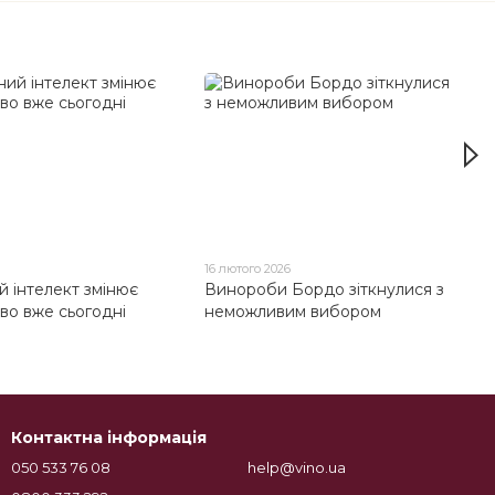
16 лютого 2026
й інтелект змінює
Винороби Бордо зіткнулися з
во вже сьогодні
неможливим вибором
Контактна інформація
050 533 76 08
help@vino.ua