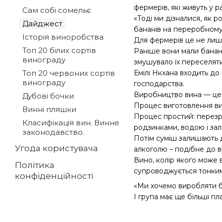
фермерів, які живуть у р
Сам собі сомельє
«Тоді ми дізналися, як 
Дайджест
бананів на переробному 
Історія виноробства
Для фермерів це не лише
Топ 20 білих сортів
Раніше вони мали бананов
винограду
змушувало їх переселятис
Емілі Нкхана входить до
Топ 20 червоних сортів
винограду
господарства.
Виробництво вина — це 
Дубові бочки
Процес виготовлення ви
Винні пляшки
Процес простий: перезрі
Класифікація вин. Винне
родзинками, водою і за
законодавство.
Потім суміш залишають д
Угода користувача
алкоголю – подібне до в
Вино, колір якого може 
Політика
супроводжується тонким
конфіденційності
«Ми хочемо виробляти б
І група має ще більші п