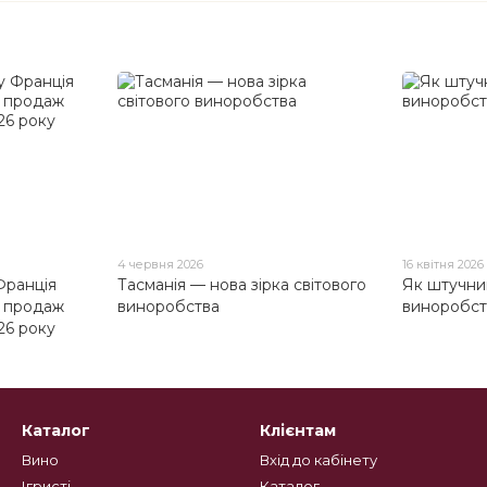
4 червня 2026
16 квітня 2026
Франція
Тасманія — нова зірка світового
Як штучни
 продаж
виноробства
виноробст
26 року
Каталог
Клієнтам
Вино
Вхід до кабінету
Ігристі
Каталог