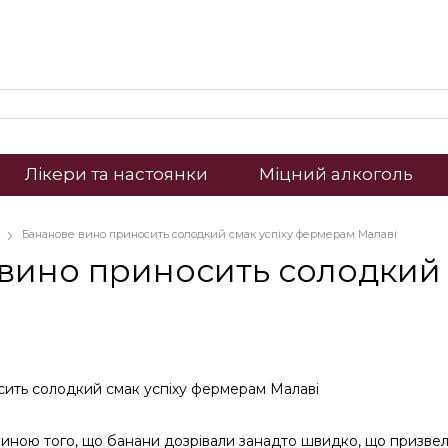
Лікери та настоянки
Міцний алкоголь
Бананове вино приносить солодкий смак успіху фермерам Малаві
вино приносить солодкий 
иною того, що банани дозрівали занадто швидко, що призвело