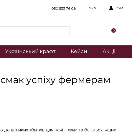
Укр
Вхід
050 533 76 08
0
Український крафт
Кейси
Акції
смак успіху фермерам
 до великих збитків для пані Нхани та багатьох інших