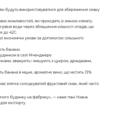
 які будуть використовуватися для збереження смаку
вих можливостей, які приходять із зміною клімату.
я рівня води через збільшення кількості опадів, що
я до 42C.
ої економічні умови за допомогою сільського
ють банани.
будинком в селі Мченджере.
ками, зважують і змішують з цукром, дріжджами,
ь банана в міцне, ароматне вино, що містить 13%
має злегка солодкуватий фруктовий смак, який часто
чого будинку на фабрику», — каже пані Нхана.
 для експорту.