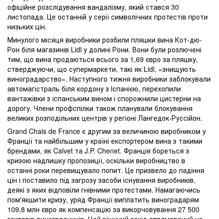
офіційне розслідування вандалізму, який стався 30
листопада. Це останній у серії символічних протестів проти
низьких цін.
Минулого місяця виробники розбили пляшки вина Кот-дю-
Рон біля магазинів Lidl у долині Рони. Вони були розлючені
тим, що вина продаються всього за 1,69 євро за пляшку,
стверджуючи, що супермаркети, такі як Lidl, «знищують
виноградарство». Наступного тижня виробники заблокували
автомагістраль біля кордону з Іспанією, перехопили
вантажівки з іспанським вином і спорожнили цистерни на
дорогу. Члени профспілки також планували блокування
великих розподільних центрів у регіоні Лангедок-Руссійон.
Grand Chais de France є другим за величиною виробником у
Франції та найбільшим у країні експортером вина з такими
брендами, як Calvet та J.P. Chenet. Франція бореться з
кризою надлишку пропозиції, оскільки виробництво в
останні роки перевищувало попит. Це призвело до падіння
цін і поставило під загрозу засоби існування виробників,
деякі з яких відповіли гнівними протестами. Намагаючись
пом'якшити кризу, уряд Франції виплатить виноградарям
109,8 млн євро як компенсацію за викорчовування 27 500