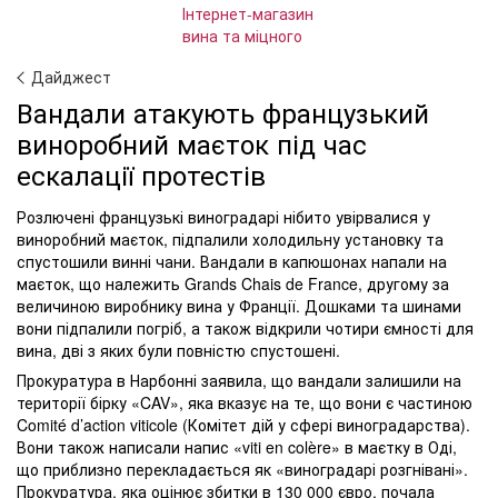
Дайджест
Вандали атакують французький
виноробний маєток під час
ескалації протестів
Розлючені французькі виноградарі нібито увірвалися у
виноробний маєток, підпалили холодильну установку та
спустошили винні чани. Вандали в капюшонах напали на
маєток, що належить Grands Chais de France, другому за
величиною виробнику вина у Франції. Дошками та шинами
вони підпалили погріб, а також відкрили чотири ємності для
вина, дві з яких були повністю спустошені.
Прокуратура в Нарбонні заявила, що вандали залишили на
території бірку «CAV», яка вказує на те, що вони є частиною
Comité d’action viticole (Комітет дій у сфері виноградарства).
Вони також написали напис «viti en colère» в маєтку в Оді,
що приблизно перекладається як «виноградарі розгнівані».
Прокуратура, яка оцінює збитки в 130 000 євро, почала