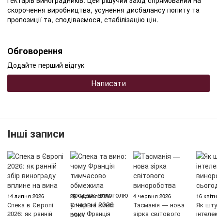
гектарів виноградників. Цей рішучий захід спрямований на
скорочення виробництва, усунення дисбалансу попиту та
пропозиції та, сподіваємося, стабілізацію цін.
Обговорення
Додайте перший відгук
Написати
Інші записи
14 липня 2026
29 червня 2026
4 червня 2026
16 квіт
Спека в Європі
Спека та вино:
Тасманія — нова
Як шту
2026: як ранній
чому Франція
зірка світового
інтеле