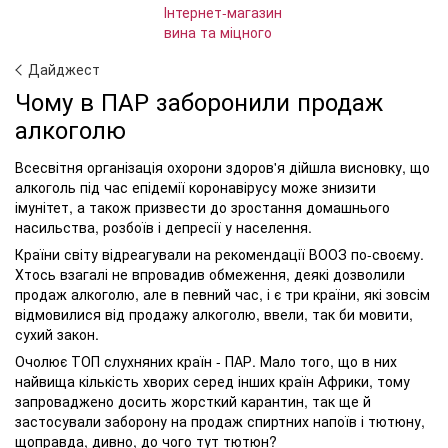
Дайджест
Чому в ПАР заборонили продаж
алкоголю
Всесвітня організація охорони здоров'я дійшла висновку, що
алкоголь під час епідемії коронавірусу може знизити
імунітет, а також призвести до зростання домашнього
насильства, розбоїв і депресії у населення.
Країни світу відреагували на рекомендації ВООЗ по-своєму.
Хтось взагалі не впровадив обмеження, деякі дозволили
продаж алкоголю, але в певний час, і є три країни, які зовсім
відмовилися від продажу алкоголю, ввели, так би мовити,
сухий закон.
Очолює ТОП слухняних країн - ПАР. Мало того, що в них
найвища кількість хворих серед інших країн Африки, тому
запроваджено досить жорсткий карантин, так ще й
застосували заборону на продаж спиртних напоїв і тютюну,
щоправда, дивно, до чого тут тютюн?