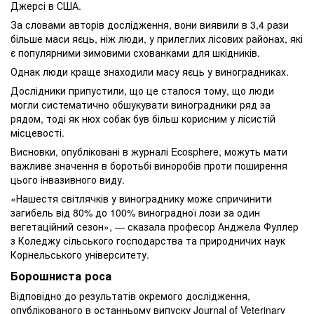
Джерсі в США.
За словами авторів дослідження, вони виявили в 3,4 рази
більше маси яєць, ніж люди, у прилеглих лісових районах, які
є популярними зимовими схованками для шкідників.
Однак люди краще знаходили масу яєць у виноградниках.
Дослідники припустили, що це сталося тому, що люди
могли систематично обшукувати виноградники ряд за
рядом, тоді як нюх собак був більш корисним у лісистій
місцевості.
Висновки, опубліковані в журналі Ecosphere, можуть мати
важливе значення в боротьбі виноробів проти поширення
цього інвазивного виду.
«Нашестя світлячків у винограднику може спричинити
загибель від 80% до 100% виноградної лози за один
вегетаційний сезон», — сказала професор Анджела Фуллер
з Коледжу сільського господарства та природничих наук
Корнельського університету.
Борошниста роса
Відповідно до результатів окремого дослідження,
опублікованого в останньому випуску Journal of Veterinary