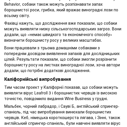
Behavior, собаки також можуть розпізнавати запах
борошнистої роси, грибка, який вражає виноградні лози по
всьому світу.
Фахівці кажуть, що дослідження вже показали, що собаки
можуть виявляти низку сільськогосподарських загроз. Вони
додали, що «немає швидкого та економічного способу»
визначити борошнисту росу у великих масштабах.
Вони працювали з трьома домашніми собаками з
попереднім досвідом виявлення запахів для дослідницьких
цілей. Результати показали, що собаки змогли розрізнити
борошнисту росу на листках виноградної лози, хоча автори
додали, що потрібні додаткові дослідження.
Каліфорнійські випробування
Тим часом проект у Каліфорнії показав, що собаки можуть
виявляти вірус Leafroll 3 і борошнистих червців із високою
точністю, повідомило видання Wine Business у грудні.
Мальбек, чорний лабрадор, і Сауві Б, англійський спрингер-
спанієль, під час випробування винюхали борошнистих
червців. Кеб, німецька короткошерста лягава, і Зінні, також
англійський спрингер-спаніель, були навчені виявляти вірус