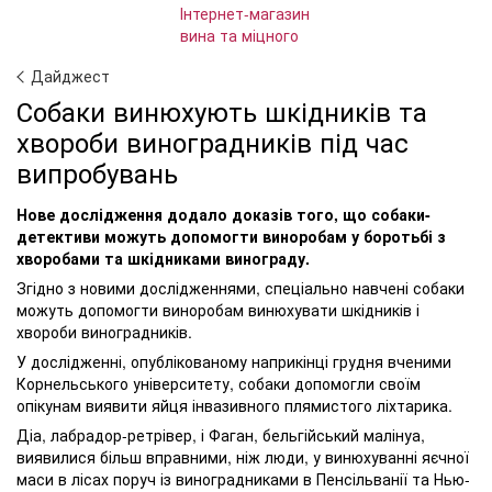
Дайджест
Собаки винюхують шкідників та
хвороби виноградників під час
випробувань
Нове дослідження додало доказів того, що собаки-
детективи можуть допомогти виноробам у боротьбі з
хворобами та шкідниками винограду.
Згідно з новими дослідженнями, спеціально навчені собаки
можуть допомогти виноробам винюхувати шкідників і
хвороби виноградників.
У дослідженні, опублікованому наприкінці грудня вченими
Корнельського університету, собаки допомогли своїм
опікунам виявити яйця інвазивного плямистого ліхтарика.
Діа, лабрадор-ретрівер, і Фаган, бельгійський малінуа,
виявилися більш вправними, ніж люди, у винюхуванні яєчної
маси в лісах поруч із виноградниками в Пенсільванії та Нью-