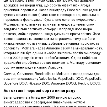
Це пов’язано з постійною кількістю пруїну, натуральних
дріжджів, на шкірці ягід, що робить ефект ніби ягоди
присипані борошном. Назва винограду Pinot Meunier (один із
купажу шампанського) має таке ж походження, оскільки в
перекладі з французької буквально означає «мірошник».
Молінара легко впізнається навіть недосвідченим оком
завдяки більш світлому кольору. Насправді його шкіра
рожева, майже прозора, якщо дивитися проти світла. Його
також називають «солоним виноградом», тому що його
низька кислотність і низькі дубильні речовини підсилюють
солоність. Molinara надає Amarone свіжу та мінеральну ноту.
Історично він був одним із «обов’язкових» сортів винограду,
але з 2003 року він став необов’язковим. Однак найбільш
традиційні виробники все ще вважають Молінару основним
сортом винограду в купажі Амароне.
Corvina, Corvinone, Rondinella та Molinara є складовими для
всіх вин апелласьону Valpolicella: Valpolicella DOC, Valpolicella
Superiore DOC, Ripasso DOC, Amarone DOCG, Recioto DOCG.
Автохтонні червоні сорти винограду
Вальполічелла з більш ніж 2000-річною історією
виноградарства є своєрідним плавильним котлом
другорядних місцевих сортів. Нерідко можна зустріти в