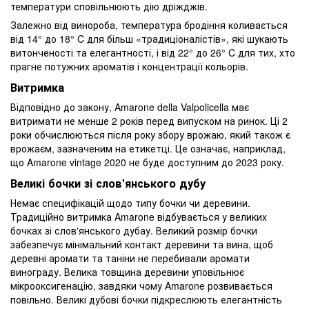
температури сповільнюють дію дріжджів.
Залежно від винороба, температура бродіння коливається
від 14° до 18° C для більш «традиціоналістів», які шукають
витонченості та елегантності, і від 22° до 26° C для тих, хто
прагне потужних ароматів і концентрації кольорів.
Витримка
Відповідно до закону, Amarone della Valpolicella має
витримати не менше 2 років перед випуском на ринок. Ці 2
роки обчислюються після року збору врожаю, який також є
врожаєм, зазначеним на етикетці. Це означає, наприклад,
що Amarone vintage 2020 не буде доступним до 2023 року.
Великі бочки зі слов'янського дубу
Немає специфікацій щодо типу бочки чи деревини.
Традиційно витримка Amarone відбувається у великих
бочках зі слов'янського дубау. Великий розмір бочки
забезпечує мінімальний контакт деревини та вина, щоб
деревні аромати та таніни не перебивали аромати
винограду. Велика товщина деревини уповільнює
мікрооксигенацію, завдяки чому Amarone розвивається
повільно. Великі дубові бочки підкреслюють елегантність