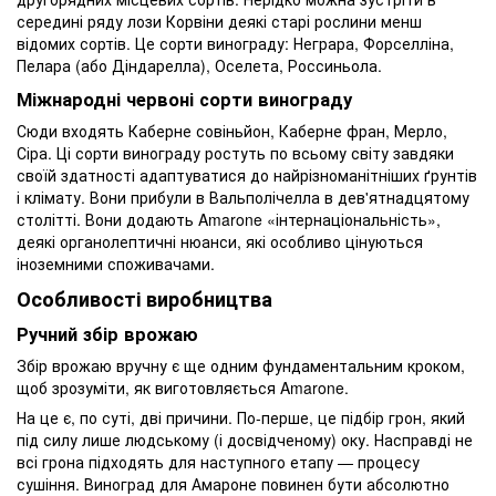
середині ряду лози Корвіни деякі старі рослини менш
відомих сортів. Це сорти винограду: Неграра, Форселліна,
Пелара (або Діндарелла), Оселета, Россиньола.
Міжнародні червоні сорти винограду
Сюди входять Каберне совіньйон, Каберне фран, Мерло,
Сіра. Ці сорти винограду ростуть по всьому світу завдяки
своїй здатності адаптуватися до найрізноманітніших ґрунтів
і клімату. Вони прибули в Вальполічелла в дев'ятнадцятому
столітті. Вони додають Amarone «інтернаціональність»,
деякі органолептичні нюанси, які особливо цінуються
іноземними споживачами.
Особливості виробництва
Ручний збір врожаю
Збір врожаю вручну є ще одним фундаментальним кроком,
щоб зрозуміти, як виготовляється Amarone.
На це є, по суті, дві причини. По-перше, це підбір грон, який
під силу лише людському (і досвідченому) оку. Насправді не
всі грона підходять для наступного етапу — процесу
сушіння. Виноград для Амароне повинен бути абсолютно