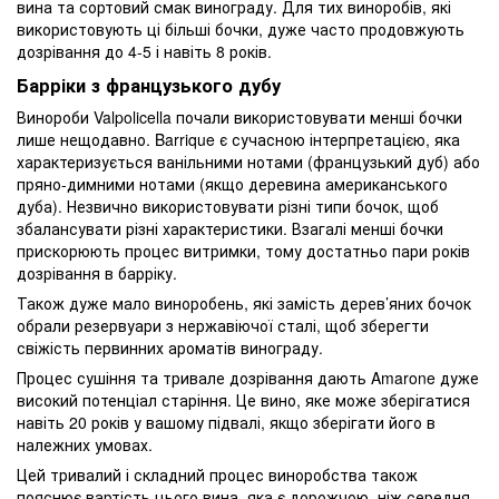
вина та сортовий смак винограду. Для тих виноробів, які
використовують ці більші бочки, дуже часто продовжують
дозрівання до 4-5 і навіть 8 років.
Барріки з французького дубу
Винороби Valpolicella почали використовувати менші бочки
лише нещодавно. Barrique є сучасною інтерпретацією, яка
характеризується ванільними нотами (французький дуб) або
пряно-димними нотами (якщо деревина американського
дуба). Незвично використовувати різні типи бочок, щоб
збалансувати різні характеристики. Взагалі менші бочки
прискорюють процес витримки, тому достатньо пари років
дозрівання в барріку.
Також дуже мало виноробень, які замість дерев’яних бочок
обрали резервуари з нержавіючої сталі, щоб зберегти
свіжість первинних ароматів винограду.
Процес сушіння та тривале дозрівання дають Amarone дуже
високий потенціал старіння. Це вино, яке може зберігатися
навіть 20 років у вашому підвалі, якщо зберігати його в
належних умовах.
Цей тривалий і складний процес виноробства також
пояснює вартість цього вина, яка є дорожчою, ніж середня