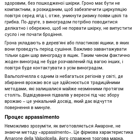
здоровим, без пошкодженої шкірки. Гроно має бути не
компактним, а розкиданим, щоб забезпечити циркуляцію
повітря серед ягід і, отже, уникнути ризику появи цвілі та
грибка. По-друге, з виноградом потрібно поводитися
делікатно і обережно, щоб не порвати шкірку, не випустити
сусло і не почати бродіння.
Грона укладають в дерев'яні або пластикові ящики, в яких
вони проведуть період сушіння. Важливо завантажувати
тільки один шар винограду в ящик. Таким чином фактично
жоден виноград не буде розчавлений під вагою інших, і
повітря буде контактувати з усім виноградом.
Вальполічелла є одним із небагатьох регіонів у світі, де
збирання врожаю все ще здійснюється традиційними
методами, які залишалися майже незмінними протягом
століть. Відвідування підвалів у вересні під час збору
врожаю – це унікальний досвід, який дає відчуття
повернення в минуле.
Процес appassimento
Неможливо зрозуміти, як виготовляється Амароне, не
знаючи методу «appassimento». Це фірмова характеристика
Amarone della Valpolicella, його справжня торгова марка.