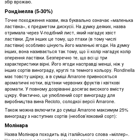
збір врожаю.
Рондінелла (5-30%)
Точне походження назви, яка буквально означає «маленька
ластівка», є предметом дискусії. На думку деяких, назва
отримала через V-подібний лист, який нагадує хвіст
ластівки. Для інших це тому, що птахи (в тому числі
ластівки) особливо цінують його маленькі ягоди. На думку
інших, вона називається так тому, що її колір нагадує колір
оперення ластівки. Безперечно те, що всі ці три
характеристики вірні. Його ягоди насправді менші, ніж у
інших сортів винограду, круглі та темного кольору. Rondinella
має товсту шкірку, а в суміші Amarone привносяться
ароматичні нотки, відтінки червоних фруктів і квіткові
аромати. У повному дозріванні досягає високого вмісту
цукру. Фактично, це улюблений сорт винограду для
виробництва вина Recioto, солодкої версії Amarone.
Також можна включити до суміші Amarone максимум 25%
винограду з наступних сортів (необов’язковий сорт):
Молінара
Назва Молінара походить від італійського слова «міллер».