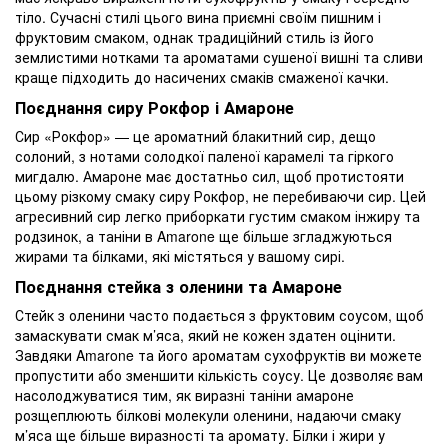
тіло. Сучасні стилі цього вина приємні своїм пишним і
фруктовим смаком, однак традиційний стиль із його
землистими нотками та ароматами сушеної вишні та сливи
краще підходить до насичених смаків смаженої качки.
Поєднання сиру Рокфор і Амароне
Сир «Рокфор» — це ароматний блакитний сир, дещо
солоний, з нотами солодкої паленої карамелі та гіркого
мигдалю. Амароне має достатньо сил, щоб протистояти
цьому різкому смаку сиру Рокфор, не перебиваючи сир. Цей
агресивний сир легко приборкати густим смаком інжиру та
родзинок, а таніни в Amarone ще більше згладжуються
жирами та білками, які містяться у вашому сирі.
Поєднання стейка з оленини та Амароне
Стейк з оленини часто подається з фруктовим соусом, щоб
замаскувати смак м’яса, який не кожен здатен оцінити.
Завдяки Amarone та його ароматам сухофруктів ви можете
пропустити або зменшити кількість соусу. Це дозволяє вам
насолоджуватися тим, як виразні таніни амароне
розщеплюють білкові молекули оленини, надаючи смаку
м’яса ще більше виразності та аромату. Білки і жири у