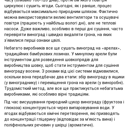
циркулює і сушить ягоди. Сьогодні, як і раніше, процес
відбувається максимально природним шляхом. Фактично
можна використовувати великі вентилятори та осушувачі
повітря (працюють у найбільш вологі дні), але не теплові
насоси. Дуже важливо, особливо в перші дні сушіння, часто
перевіряти виноград і швидко видаляти грона, на яких
з’явилися перші ознаки цвілі.
Небагато виробників все ще сушать виноград на «арелах»,
традиційних бамбукових лозинах. У минулому арели були
інструментом для розведення шовкопрядів для
виробництва шовку, щоб стати інструментом для сушіння
винограду восени. З роками від цієї системи відмовилися,
оскільки вона передбачає два етапи: збір винограду в ящики
(у винограднику) і переміщення грона на арели (у виноробні).
Трудомісткий метод, але все ще практикується небагатьма
виробниками, які особливо вірні традиціям.
Під час висушування природний цукор винограду (фруктоза і
глюкоза) концентруються через випаровування води. У
ягодах відбуваються хімічні перетворення, які призводять
до концентрації гліцерину (відповідає за м'якість вина) і
поліфенольних речовин у шкірці (ароматичні).