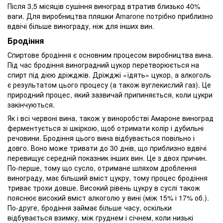
Після 3,5 місяців сушіння виноград втратив близько 40%
ваги. Для виробництва пляшки Amarone потрібно приблизно
вдвічі більше винограду, ніж для інших вин.
Бродіння
Спиртове бродіння є основним процесом виробництва вина.
Під час бродіння виноградний цукор перетворюється на
спирт під дією дріжджів. Дріжджі «їдять» цукор, а алкоголь
є результатом цього процесу (а також вуглекислий газ). Це
природний процес, який зазвичай припиняється, коли цукри
закінчуються.
Як і всі червоні вина, також у виноробстві Амароне виноград
ферментується зі шкіркою, щоб отримати колір і дубильні
речовини. Бродіння цього вина відбувається повільно і
довго. Воно може тривати до 30 днів, що приблизно вдвічі
перевищує середній показник інших вин. Це з двох причин.
По-перше, тому що сусло, отримане шляхом дроблення
винограду, має більший вміст цукру, тому процес бродіння
триває трохи довше. Високий рівень цукру в суслі також
пояснює високий вміст алкоголю у вині (між 15% і 17% об.).
По-друге, бродіння займає більше часу, оскільки
відбувається взимку, між груднем і січнем, коли низькі