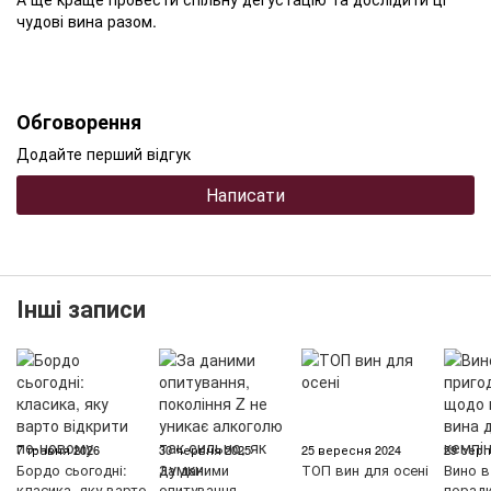
чудові вина разом.
Обговорення
Додайте перший відгук
Написати
Інші записи
7 травня 2026
30 червня 2025
25 вересня 2024
29 серп
Бордо сьогодні:
За даними
ТОП вин для осені
Вино в
класика, яку варто
опитування,
порад