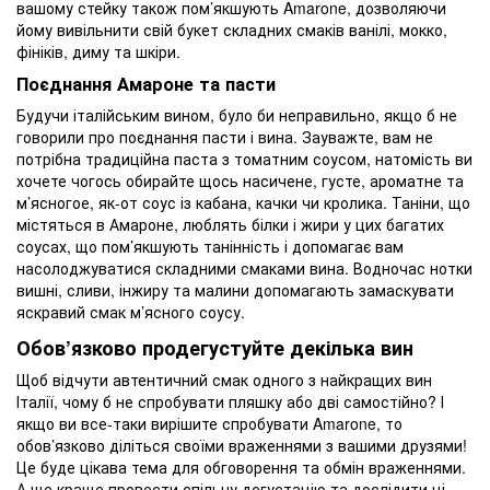
вашому стейку також пом’якшують Amarone, дозволяючи
йому вивільнити свій букет складних смаків ванілі, мокко,
фініків, диму та шкіри.
Поєднання Амароне та пасти
Будучи італійським вином, було би неправильно, якщо б не
говорили про поєднання пасти і вина. Зауважте, вам не
потрібна традиційна паста з томатним соусом, натомість ви
хочете чогось обирайте щось насичене, густе, ароматне та
м’ясногое, як-от соус із кабана, качки чи кролика. Таніни, що
містяться в Амароне, люблять білки і жири у цих багатих
соусах, що пом’якшують танінність і допомагає вам
насолоджуватися складними смаками вина. Водночас нотки
вишні, сливи, інжиру та малини допомагають замаскувати
яскравий смак м’ясного соусу.
Обов’язково продегустуйте декілька вин
Щоб відчути автентичний смак одного з найкращих вин
Італії, чому б не спробувати пляшку або дві самостійно? І
якщо ви все-таки вирішите спробувати Amarone, то
обов’язково діліться своїми враженнями з вашими друзями!
Це буде цікава тема для обговорення та обмін враженнями.
А ще краще провести спільну дегустацію та дослідити ці