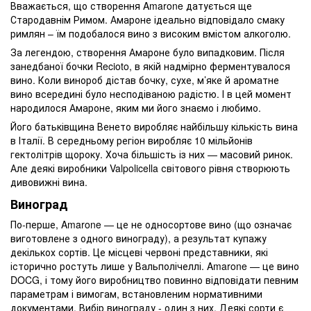
Вважається, що створення Amarone датується ще
Стародавнім Римом. Амароне ідеально відповідало смаку
римлян – їм подобалося вино з високим вмістом алкоголю.
За легендою, створення Амароне було випадковим. Після
занедбаної бочки Recioto, в якій надмірно ферментувалося
вино. Коли винороб дістав бочку, сухе, м’яке й ароматне
вино всередині було несподіваною радістю. І в цей момент
народилося Амароне, яким ми його знаємо і любимо.
Його батьківщина Венето виробляє найбільшу кількість вина
в Італії. В середньому регіон виробляє 10 мільйонів
гектолітрів щороку. Хоча більшість із них — масовий ринок.
Але деякі виробники Valpolicella світового рівня створюють
дивовижні вина.
Виноград
По-перше, Amarone — це не односортове вино (що означає
виготовлене з одного винограду), а результат купажу
декількох сортів. Це місцеві червоні представники, які
історично ростуть лише у Вальполічеллі. Amarone — це вино
DOCG, і тому його виробництво повинно відповідати певним
параметрам і вимогам, встановленим нормативними
документами. Вибір винограду - один з них. Деякі сорти є