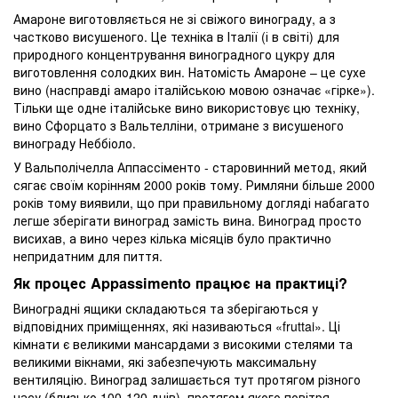
Амароне виготовляється не зі свіжого винограду, а з
частково висушеного. Це техніка в Італії (і в світі) для
природного концентрування виноградного цукру для
виготовлення солодких вин. Натомість Амароне – це сухе
вино (насправді амаро італійською мовою означає «гірке»).
Тільки ще одне італійське вино використовує цю техніку,
вино Сфорцато з Вальтелліни, отримане з висушеного
винограду Неббіоло.
У Вальполічелла Аппассіменто - старовинний метод, який
сягає своїм корінням 2000 років тому. Римляни більше 2000
років тому виявили, що при правильному догляді набагато
легше зберігати виноград замість вина. Виноград просто
висихав, а вино через кілька місяців було практично
непридатним для пиття.
Як процес Appassimento працює на практиці?
Виноградні ящики складаються та зберігаються у
відповідних приміщеннях, які називаються «fruttai». Ці
кімнати є великими мансардами з високими стелями та
великими вікнами, які забезпечують максимальну
вентиляцію. Виноград залишається тут протягом різного
часу (близько 100-120 днів), протягом якого повітря