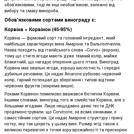
обов’язковими, тоді як інші необов’язкові, залежно від
вибору та смаку винороба.
Обов'язковими сортами винограду є:
Корвіна + Корвінон (45-95%)
Корвіна — фірмовий сорт та головний інгредієнт, який
найбільше характеризує вина Амароне та Вальполічелла.
Назва походить від італійського слова «Corvo» (ворона),
тому що стиглі ягоди мають дуже темний колір, майже
блакитний, що нагадує оперення цього птаха. Виноград
Корвіна має овальні ягоди, хорошу кислотність і середні
дубильні речовини. Це надає Amarone рубіново-червоний
колір, гарний потенціал до зберігання і типові відтінки
червоних фруктів (зокрема вишні).
Роками Корвінон помилково вважався біотипом Корвіни.
Іншими словами, виноград того ж сімейства Корвіна, але з
більшими ягодами. Лише нещодавно деякі тести ДНК
продемонстрували, що Corvinone, за всіма ознаками, є
самостійним сортом. Це надає Амароне структуру і пряну
нотку, яку так цінують у цьому вині. Розмір ягід також є
великою перевагою з точки зору врожайності та прискорює