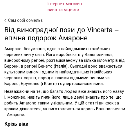
Сам собі сомельє
Від виноградної лози до Vincarta –
епічна подорож Амароне
Амароне, безумовно, одне з найвідоміших італійських
червоних вин у світі. Його виробляють у Вальполічеллі,
виноробному регіоні, розташованому за кілька кілометрів від
Верони, в регіоні Венето (Італія). Сьогодні воно вважається
культовим вином і одним із найвидатніших італійських
червоних сортів, поряд з такими відомими винами як
Бароло, Брунелло (і К’янті) і супертосканські вина.
Незважаючи на те, що багато людей вже знають його назву
і, можливо, навіть пили його, лише деякі знають про те, що
робить Amarone таким унікальним. У цій статті ви крок за
кроком дізнаєтеся, як виготовляється король Вальполічелли
- Амароне.
Крізь віки