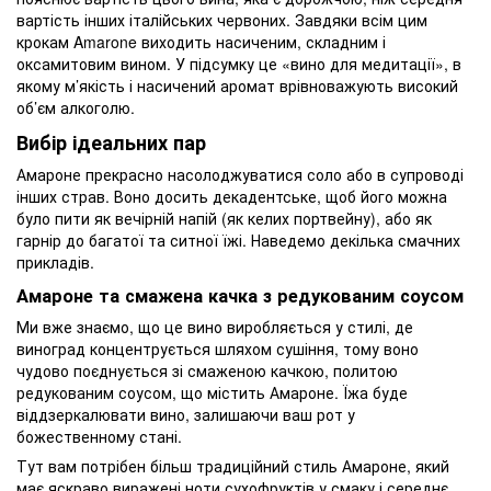
вартість інших італійських червоних. Завдяки всім цим
крокам Amarone виходить насиченим, складним і
оксамитовим вином. У підсумку це «вино для медитації», в
якому м’якість і насичений аромат врівноважують високий
об’єм алкоголю.
Вибір ідеальних пар
Амароне прекрасно насолоджуватися соло або в супроводі
інших страв. Воно досить декадентське, щоб його можна
було пити як вечірній напій (як келих портвейну), або як
гарнір до багатої та ситної їжі. Наведемо декілька смачних
прикладів.
Амароне та смажена качка з редукованим соусом
Ми вже знаємо, що це вино виробляється у стилі, де
виноград концентрується шляхом сушіння, тому воно
чудово поєднується зі смаженою качкою, политою
редукованим соусом, що містить Амароне. Їжа буде
віддзеркалювати вино, залишаючи ваш рот у
божественному стані.
Тут вам потрібен більш традиційний стиль Амароне, який
має яскраво виражені ноти сухофруктів у смаку і середнє