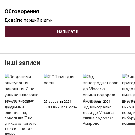
Обговорення
Додайте перший відгук
Написати
Інші записи
30 червня 2025
25 вересня 2024
11 вересня 2024
29 серп
За даними
ТОП вин для осені
Від виноградної
Вино в
опитування,
лози до Vincarta –
порад
покоління Z не
епічна подорож
вибору
уникає алкоголю
Амароне
кемпін
так сильно, як
думки