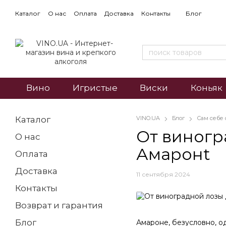
Каталог
О нас
Оплата
Доставка
Контакты
Блог
Вино
Игристые
Виски
Коньяк
Каталог
VINO.UA
Блог
Сам себе
От виногр
О нас
Амаронt
Оплата
Доставка
11 сентября 2024
Контакты
Возврат и гарантия
Блог
Амароне, безусловно, о