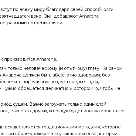
растут по всему миру благодаря своей способности
девятнадцатом веке. Они добавляют Amarone
ностранными потребителями.
ак производится Amarone.
лам только человеческому (и опытному) глазу. На самом
ля Амарона должен быть абсолютно здоровым, без
беспечить циркуляцию воздуха среди ягод и,
ом нужно обращаться деликатно и осторожно, чтобы не
ериод сушки. Важно загружать только один слой
под тяжестью других, и воздух будет контактировать со
еще осуществляется традиционными методами, которые
е при сборе урожая – это уникальный опыт, который