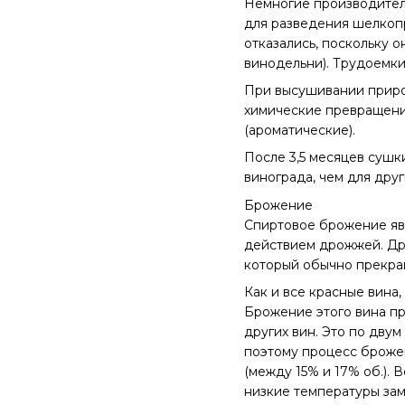
Немногие производители
для разведения шелкопр
отказались, поскольку о
винодельни). Трудоемки
При высушивании природ
химические превращения
(ароматические).
После 3,5 месяцев сушк
винограда, чем для друг
Брожение
Спиртовое брожение явл
действием дрожжей. Дрож
который обычно прекращ
Как и все красные вина
Брожение этого вина пр
других вин. Это по дву
поэтому процесс брожен
(между 15% и 17% об.).
низкие температуры за