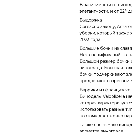
В зависимости от винод
элегантности, и от 22° 
Выдержка
Согласно закону, Amaron
уборки, который также 
2023 года.
Большие бочки из славя
Нет спецификаций по ти
Большой размер бочки 
винограда. Большая то
бочки подчеркивают эле
продлевают созревание 
Баррики из французско
Виноделы Valpolicella 
которая характеризуетс
использовать разные ти
поэтому достаточно пар
Также очень мало винод
ароматов винограда.