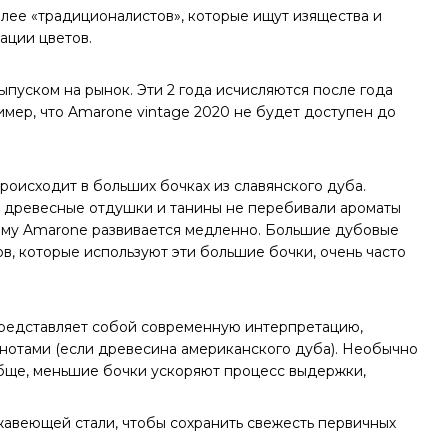
олее «традиционалистов», которые ищут изящества и
рации цветов.
выпуском на рынок. Эти 2 года исчисляются после года
ример, что Amarone vintage 2020 не будет доступен до
оисходит в больших бочках из славянского дуба.
ы древесные отдушки и танины не перебивали ароматы
ему Amarone развивается медленно. Большие дубовые
в, которые используют эти большие бочки, очень часто
e представляет собой современную интерпретацию,
 нотами (если древесина американского дуба). Необычно
обще, меньшие бочки ускоряют процесс выдержки,
жавеющей стали, чтобы сохранить свежесть первичных