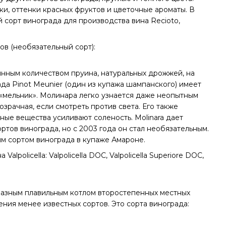
ки, оттенки красных фруктов и цветочные ароматы. В
 сорт винограда для производства вина Recioto,
в (необязательный сорт):
оянным количеством пруина, натуральных дрожжей, на
да Pinot Meunier (один из купажа шампанского) имеет
 «мельник». Молинара легко узнается даже неопытным
озрачная, если смотреть против света. Его также
ные вещества усиливают соленость. Molinara дает
тов винограда, но с 2003 года он стал необязательным.
 сортом винограда в купаже Амароне.
alpolicella: Valpolicella DOC, Valpolicella Superiore DOC,
разным плавильным котлом второстепенных местных
ния менее известных сортов. Это сорта винограда: