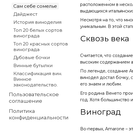
расположенном в нескол
Сам себе сомелье
выдающихся итальянских
Дайджест
Несмотря на то, что мно
История виноделия
уникальным. В этой стат
Топ 20 белых сортов
винограда
Сквозь века
Топ 20 красных сортов
винограда
Считается, что создани
Дубовые бочки
высоким содержанием а
Винные бутылки
По легенде, создание А
Классификация вин.
винодел достал бочку, 
Винное
его знаем и любим.
законодательство.
Его родина Венето прои
Пользовательское
год. Хотя большинство 
соглашение
Виноград
Политика
конфиденциальности
Во-первых, Amarone – эт