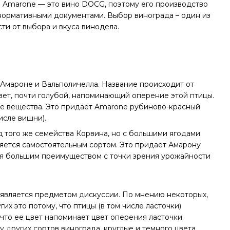
. Amarone — это вино DOCG, поэтому его производство
нормативными документами. Выбор винограда – один из
сти от выбора и вкуса винодела.
Амароне и Вальполичелла. Название происходит от
цвет, почти голубой, напоминающий оперение этой птицы.
е вещества. Это придает Amarone рубиново-красный
исле вишни).
того же семейства Корвина, но с большими ягодами.
ляется самостоятельным сортом. Это придает Амарону
ется большим преимуществом с точки зрения урожайности
, является предметом дискуссии. По мнению некоторых,
х это потому, что птицы (в том числе ласточки)
 что ее цвет напоминает цвет оперения ласточки.
у других сортов винограда, круглые и темного цвета.