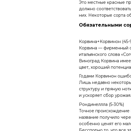
Это местные красные пр
должно соответствоват
них. Некоторые сорта об
Обязательными сор
Корвина+Корвинон (45-
Корвина — фирменный с
итальянского слова «Co
Виноград Корвина имее
цвет, хороший потенциа
Годами Корвинон ошибоч
Лишь недавно некоторые
структуру и пряную нот
и ускоряет сбор урожая
Рондинеллла (5-30%)
Точное происхождение н
название получило через
особенно ценят его мал
Бесспорно то, что все э