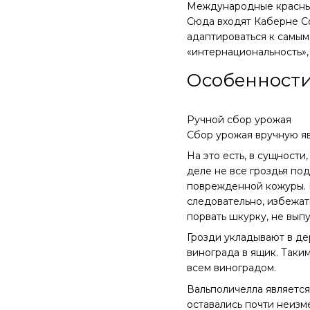
Международные красны
Сюда входят Каберне Со
адаптироваться к самым
«интернациональность»
Особенности
Ручной сбор урожая
Сбор урожая вручную яв
На это есть, в сущности
деле не все гроздья по
поврежденной кожуры. Г
следовательно, избежат
порвать шкурку, не выпу
Грозди укладывают в де
винограда в ящик. Таки
всем виноградом.
Вальполичелла является
оставались почти неизм