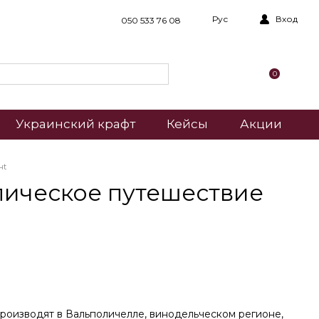
Рус
Вход
050 533 76 08
0
Украинский крафт
Кейсы
Акции
нt
эпическое путешествие
 производят в Вальполичелле, винодельческом регионе,