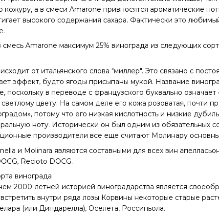
ую кожуру, а в смеси Amarone привносятся ароматические нот
игает высокого содержания сахара. Фактически это любимый
e.
 смесь Amarone максимум 25% винограда из следующих сорто
сходит от итальянского слова "миллер". Это связано с пост
вает эффект, будто ягоды присыпаны мукой. Название виногра
, поскольку в переводе с французского буквально означает
светлому цвету. На самом деле его кожа розоватая, почти пр
градом», потому что его низкая кислотность и низкие дубиль
альную ноту. Исторически он был одним из обязательных сор
ционные производители все еще считают Молинару основным
nella и Molinara являются составными для всех вин апелласьона V
DOCG, Recioto DOCG.
орта винограда
чем 2000-летней историей виноградарства является своеоб
встретить внутри ряда лозы Корвины некоторые старые расте
елара (или Диндарелла), Оселета, Россиньола.