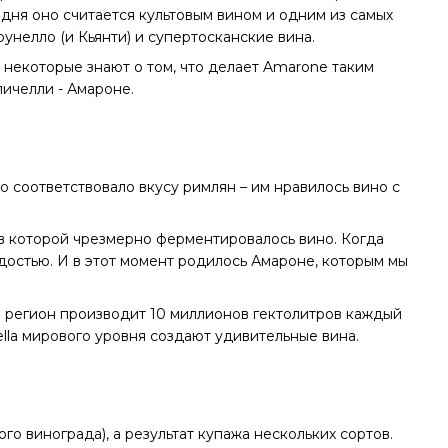
одня оно считается культовым вином и одним из самых
унелло (и Кьянти) и супертосканские вина.
ь некоторые знают о том, что делает Amarone таким
личелли - Амароне.
 соответствовало вкусу римлян – им нравилось вино с
в которой чрезмерно ферментировалось вино. Когда
достью. И в этот момент родилось Амароне, которым мы
м регион производит 10 миллионов гектолитров каждый
ella мирового уровня создают удивительные вина.
го винограда), а результат купажа нескольких сортов.