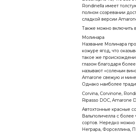
Rondinella имеет толст
полном созревании дост
сладкой версии Amaron
Также можно включить в
Молинара
Название Молинара прои
кожуре ягод, что оказы
такое же происхождение
глазом благодаря более 
называют «соленым вино
Amarone свежую и минер
Однако наиболее тради
Corvina, Corvinone, Rondi
Ripasso DOC, Amarone 
Автохтонные красные с
Вальполичелла с более 
сортов. Нередко можно 
Неграра, Форселлина, П