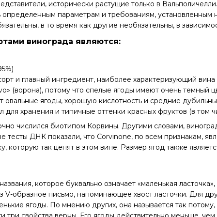
едставители, исторически растущие только в Вальполичелли
ь определенным параметрам и требованиям, установленным 
язательны, в то время как другие необязательны, в зависимо
тами винограда являются:
95%)
орт и главный ингредиент, наиболее характеризующий вина 
rvo» (ворона), потому что спелые ягоды имеют очень темный 
т овальные ягоды, хорошую кислотность и средние дубильны
л для хранения и типичные оттенки красных фруктов (в том ч
но числился биотипом Корвины. Другими словами, виноград 
 тесты ДНК показали, что Corvinone, по всем признакам, яв
ку, которую так ценят в этом вине. Размер ягод также явля
.
азвания, которое буквально означает «маленькая ласточка»
 V-образное письмо, напоминающее хвост ласточки. Для други
енькие ягоды. По мнению других, она называется так потому,
ти три свойства верны. Его ягоды действительно меньше, чем 