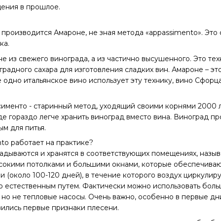
ения в прошлое.
производится Амароне, не зная метода «appassimento». Это фи
ка.
е из свежего винограда, а из частично высушенного. Это тех
радного сахара для изготовления сладких вин. Амароне – это
ще одно итальянское вино использует эту технику, вино Сфор
именто - старинный метод, уходящий своими корнями 2000 л
де гораздо легче хранить виноград вместо вина. Виноград пр
м для питья.
to работает на практике?
дываются и хранятся в соответствующих помещениях, называ
сокими потолками и большими окнами, которые обеспечивают
и (около 100-120 дней), в течение которого воздух циркули
 естественным путем. Фактически можно использовать боль
 но не тепловые насосы. Очень важно, особенно в первые дн
явились первые признаки плесени.