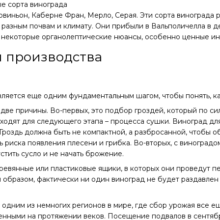
е сорта винограда
виньон, Каберне Фран, Мерло, Серая. Эти сорта винограда 
 разным почвам и климату. Они прибыли в Вальполичелла в 
, некоторые органолептические нюансы, особенно ценные и
 производства
ляется еще одним фундаментальным шагом, чтобы понять, к
, две причины. Во-первых, это подбор гроздей, который по си
дходят для следующего этапа – процесса сушки. Виноград д
роздь должна быть не компактной, а разбросанной, чтобы о
ь риска появления плесени и грибка. Во-вторых, с виноград
стить сусло и не начать брожение.
ревянные или пластиковые ящики, в которых они проведут п
м образом, фактически ни один виноград не будет раздавлен 
 одним из немногих регионов в мире, где сбор урожая все 
енными на протяжении веков. Посещение подвалов в сентябр