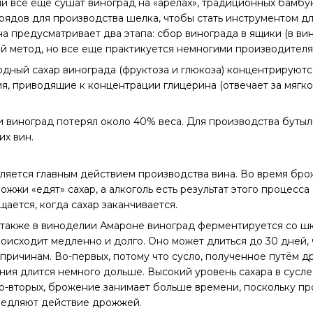
 все еще сушат виноград на «арелах», традиционных бамбук
ядов для производства шелка, чтобы стать инструментом дл
на предусматривает два этапа: сбор винограда в ящики (в ви
й метод, но все еще практикуется немногими производител
ный сахар винограда (фруктоза и глюкоза) концентрируются
, приводящие к концентрации глицерина (отвечает за мягко
и виноград потерял около 40% веса. Для производства буты
их вин.
яется главным действием производства вина. Во время бро
жи «едят» сахар, а алкоголь есть результат этого процесса 
ается, когда сахар заканчивается.
, также в виноделии Амароне виноград ферментируется со шк
оисходит медленно и долго. Оно может длиться до 30 дней,
м причинам. Во-первых, потому что сусло, полученное путём
ия длится немного дольше. Высокий уровень сахара в сусле
 Во-вторых, брожение занимает больше времени, поскольку п
медляют действие дрожжей.