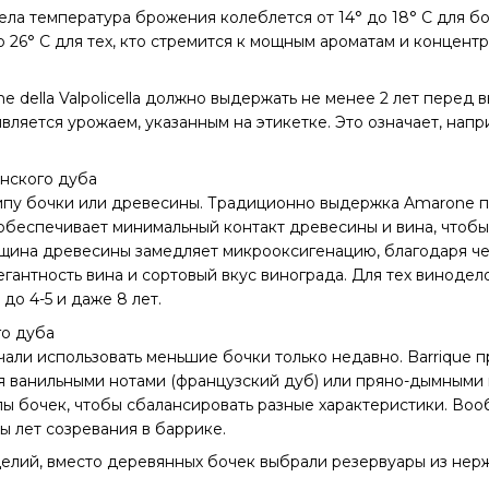
ела температура брожения колеблется от 14° до 18° C для б
до 26° C для тех, кто стремится к мощным ароматам и концент
e della Valpolicella должно выдержать не менее 2 лет перед 
является урожаем, указанным на этикетке. Это означает, нап
нского дуба
пу бочки или древесины. Традиционно выдержка Amarone пр
обеспечивает минимальный контакт древесины и вина, чтоб
лщина древесины замедляет микрооксигенацию, благодаря ч
гантность вина и сортовый вкус винограда. Для тех винодело
до 4-5 и даже 8 лет.
го дуба
начали использовать меньшие бочки только недавно. Barriqu
я ванильными нотами (французский дуб) или пряно-дымными
пы бочек, чтобы сбалансировать разные характеристики. Во
ы лет созревания в баррике.
елий, вместо деревянных бочек выбрали резервуары из нер