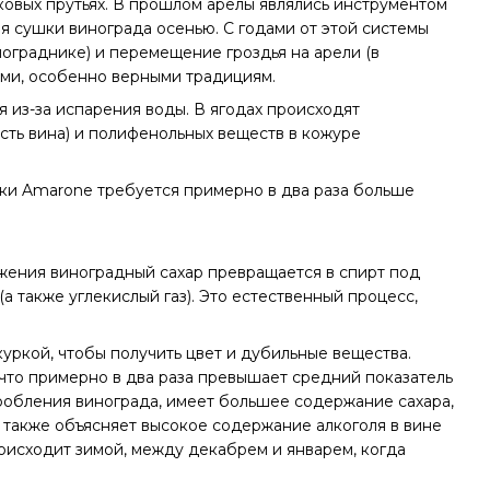
овых прутьях. В прошлом арелы являлись инструментом
я сушки винограда осенью. С годами от этой системы
нограднике) и перемещение гроздья на арели (в
ями, особенно верными традициям.
 из-за испарения воды. В ягодах происходят
сть вина) и полифенольных веществ в кожуре
лки Amarone требуется примерно в два раза больше
жения виноградный сахар превращается в спирт под
(а также углекислый газ). Это естественный процесс,
уркой, чтобы получить цвет и дубильные вещества.
 что примерно в два раза превышает средний показатель
 дробления винограда, имеет большее содержание сахара,
 также объясняет высокое содержание алкоголя в вине
роисходит зимой, между декабрем и январем, когда