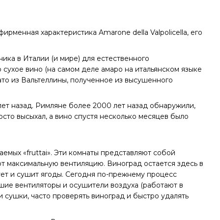
рменная характеристика Amarone della Valpolicella, его
ника в Италии (и мире) для естественного
 сухое вино (на самом деле амаро на итальянском языке
цато из Вальтеллины, полученное из высушенного
ет назад. Римляне более 2000 лет назад обнаружили,
осто высыхал, а вино спустя несколько месяцев было
емых «fruttai». Эти комнаты представляют собой
 максимальную вентиляцию. Виноград остается здесь в
рует и сушит ягоды. Сегодня по-прежнему процесс
шие вентиляторы и осушители воздуха (работают в
и сушки, часто проверять виноград и быстро удалять