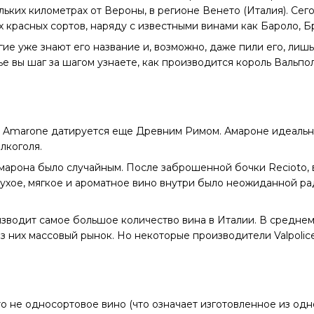
ьких километрах от Вероны, в регионе Венето (Италия). Сег
 красных сортов, наряду с известными винами как Бароло, Бр
гие уже знают его название и, возможно, даже пили его, лиш
ье вы шаг за шагом узнаете, как производится король Вальпо
е Amarone датируется еще Древним Римом. Амароне идеально
лкоголя.
марона было случайным. После заброшенной бочки Recioto, 
сухое, мягкое и ароматное вино внутри было неожиданной ра
зводит самое большое количество вина в Италии. В средне
из них массовый рынок. Но некоторые производители Valpolic
о не односортовое вино (что означает изготовленное из одно