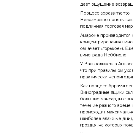
дает ощущение возвращ
Процесс appassimento
Невозможно понять, как 
подлинная торговая мар
Амароне производится н
концентрирования виног
означает «горькое»). Е
винограда Неббиоло.
У Вальполичелла Аппасс
что при правильном ухо
практически непригодны
Как процесс Appassimen
Виноградные ящики скла
большие мансарды с вы
течение разного времен
происходит максимально
наиболее влажные дни),
гроздья, на которых по