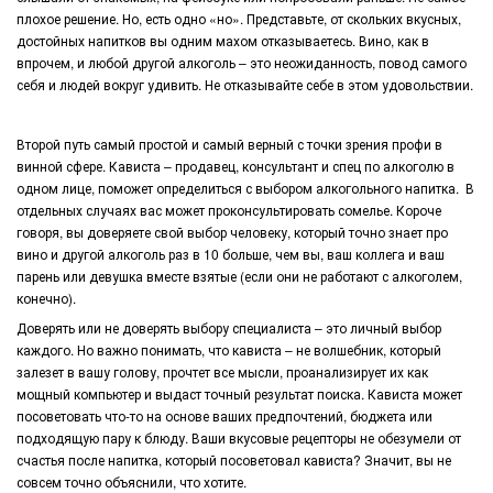
плохое решение. Но, есть одно «но». Представьте, от скольких вкусных,
достойных напитков вы одним махом отказываетесь. Вино, как в
впрочем, и любой другой алкоголь – это неожиданность, повод самого
себя и людей вокруг удивить. Не отказывайте себе в этом удовольствии.
Второй путь самый простой и самый верный с точки зрения профи в
винной сфере. Кависта – продавец, консультант и спец по алкоголю в
одном лице, поможет определиться с выбором алкогольного напитка. В
отдельных случаях вас может проконсультировать сомелье. Короче
говоря, вы доверяете свой выбор человеку, который точно знает про
вино и другой алкоголь раз в 10 больше, чем вы, ваш коллега и ваш
парень или девушка вместе взятые (если они не работают с алкоголем,
конечно).
Доверять или не доверять выбору специалиста – это личный выбор
каждого. Но важно понимать, что кависта – не волшебник, который
залезет в вашу голову, прочтет все мысли, проанализирует их как
мощный компьютер и выдаст точный результат поиска. Кависта может
посоветовать что-то на основе ваших предпочтений, бюджета или
подходящую пару к блюду. Ваши вкусовые рецепторы не обезумели от
счастья после напитка, который посоветовал кависта? Значит, вы не
совсем точно объяснили, что хотите.