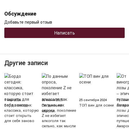
Обсуждение
Добавьте первый отзыв
Написать
Другие записи
7 мая 2026
30 июня 2025
25 сентября 2024
11 сент
Бордо сегодня:
По данным
ТОП вин для осени
От вин
классика, которую
опроса, поколение
лозы д
стоит открыть
Z не избегает
эпичес
для себя заново
алкоголя так
путеш
сильно, как мысли
Амаро