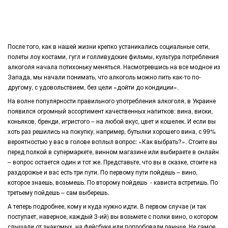
После того, как в нашей жизни крепко устаникались социальные сети,
полеты лоу костами, гугл и голливудские фильмы, культура потребления
алкоголя начала потихоньку меняться. Насмотревшись на все модное из
Запада, мы начали понимать, что алкоголь можно пить как-то по-
другому, с удовольствием, без цели «дойти до кондиции».
На волне популярности правильного употребления алкоголя, в Украине
появился огромный ассортимент качественных напитков: вина, виски,
коньяков, бренди, игристого – на любой вкус, цвет и кошелек. И если вы
хоть раз решились на покупку, например, бутылки хорошего вина, с 99%
вероятностью у вас в голове всплыл вопрос: «Как выбрать?». Стоите вы
перед полкой в супермаркете, винном магазине или выбираете в онлайн
– вопрос остается один и тот же. Представьте, что вы в сказке, стоите на
раздорожье и вас есть три пути. По первому пути пойдешь – вино,
которое знаешь, возьмешь. По второму пойдешь - кависта встретишь. По
третьему пойдешь – сам выберешь.
А теперь подробнее, кому и куда нужно идти. В первом случае (и так
поступает, наверное, каждый 3-ий) вы возьмете с полки вино, о котором
слышали от знакомых, на фейсбуке или попробовали раньше. Не самое