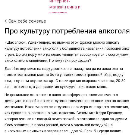
Сам себе сомелье
Про культуру потребления алкоголя
«Щас спою». Удивительно, но именно этой фразой можно описать
культуру потребления алкоголя у большинства населения постсоветских
стран. До сих пор у многих слово «выпить» ассоциируется с состоянием
алкогольного опьянения. Почему так происходит?
Давайте вернемся на пару десятков лет назад, когда из алкоголя на
полках магазинов можно было увидеть только травяной сбор, водку
или, в лучшем случае, кагор. С точки зрения возраста человека, 20-30
лет – это много, а для развития культуры – ничтожно мало.
Неправильное отношение к алкоголю сформировалось за счет его
дефицита, а порой и вовсе отсутствие качественных напитков на полках
магазинов. И конечно, из-за отсутствия примера от старшего поколения,
как правильно, осознанно пить алкоголь. Вспомните Керри Бредшоу,
которая чуть ли не каждый вечер спокойно потягивала один за другим
Космополитен, а потом ровной, почти модельной походкой на
высоченных шпильках возвращалась домой. Если бы среди ваших