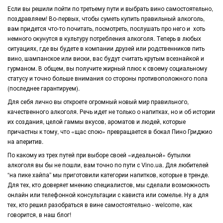
Если вы решили пойти по третьему пути и выбрать вино самостоятельно,
поздравляем! Во-первых, чтобы суметь купить правильный алкоголь,
вам придется что-то почитать, посмотреть, послушать про него и хоть
немного окунутся в культуру потребления алкоголя. Теперь в любых
ситуациях, где вы будете в компании друзей или родственников пить
вино, шампанское или виски, вас будут считать крутым всезнайкой и
гурманом. В общем, вы получите жирный плюс к своему социальному
статусу и точно больше внимания со стороны противоположного пола
(последнее гарантируем).
Для себя лично вы откроете огромный новый мир правильного,
качественного алкоголя. Речь идет не только о напитках, но и об истории
их создания, целой гаммы вкусов, ароматов и людей, которые
причастны к тому, что «щас спою» превращается в бокал Пино Гриджио
на аперитив.
По какому из трех путей при выборе своей «идеальной» бутылки
алкоголя вы бы не пошли, вам точно по пути с Vino.ua. Для любителей
“на пике хайпа” мы приготовили категории напитков, которые в тренде.
Для тех, кто доверяет мнению специалистов, мы сделали возможность
онлайн или телефонной консультации с кависта или сомелье. Ну а для
тех, кто решил разобраться в вине самостоятельно - welcome, как
говорится, в наш блог!