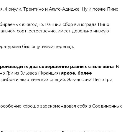
я, Фриули, Трентино и Альто-Адидже. Ну и позже Пино
собираемых ежегодно. Ранний сбор винограда Пино
тальном сорт, естественно, имеет довольно низкую
ературами был ощутимый перепад.
роизводить два совершенно разных стиля вина
. В
ино Гри из Эльзаса (Франция)
яркое, более
, грибов и экзотических специй. Эльзасский Пино Гри
н особенно хорошо зарекомендовал себя в Соединенных