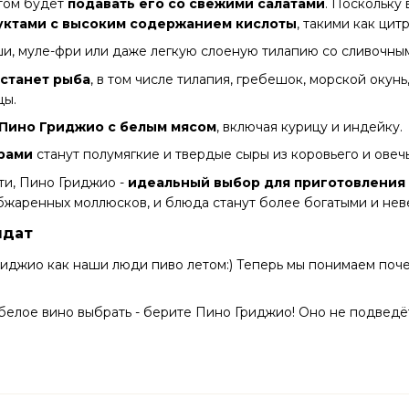
том будет
подавать его со свежими салатами
. Поскольку
дуктами с высоким содержанием кислоты
, такими как ци
и, муле-фри или даже легкую слоеную тилапию со сливочным
 станет рыба
, в том числе тилапия, гребешок, морской окунь, 
цы.
 Пино Гриджио с белым мясом
, включая курицу и индейку.
рами
станут полумягкие и твердые сыры из коровьего и овеч
ти, Пино Гриджио -
идеальный выбор для приготовления
бжаренных моллюсков, и блюда станут более богатыми и нев
лдат
иджио как наши люди пиво летом:) Теперь мы понимаем поче
 белое вино выбрать - берите Пино Гриджио! Оно не подведёт