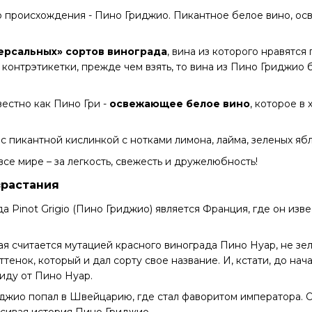
 происхождения - Пино Гриджио. Пикантное белое вино, ос
ерсальных» сортов винограда
, вина из которого нравятся
контрэтикетки, прежде чем взять, то вина из Пино Гриджио б
естно как Пино Гри -
освежающее белое вино
, которое в
с пикантной кислинкой с нотками лимона, лайма, зеленых яб
 все мире – за легкость, свежесть и дружелюбность!
зрастания
 Pinot Grigio (Пино Гриджио) является Франция, где он изве
ая считается мутацией красного винограда Пино Нуар, не зел
тенок, который и дал сорту свое название. И, кстати, до на
иду от Пино Нуар.
иджио попал в Швейцарию, где стал фаворитом императора. 