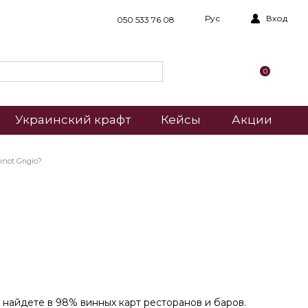
Рус
Вход
050 533 76 08
0
Украинский крафт
Кейсы
Акции
not Grigio?
 найдете в 98% винных карт ресторанов и баров.