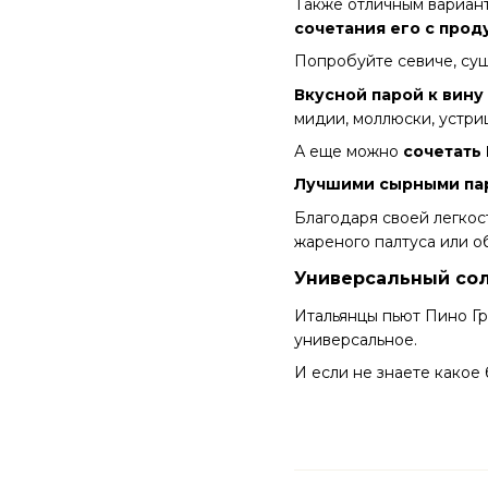
Также отличным вариан
сочетания его с про
Попробуйте севиче, суш
Вкусной парой к вину
мидии, моллюски, устри
А еще можно
сочетать
Лучшими сырными па
Благодаря своей легкос
жареного палтуса или о
Универсальный со
Итальянцы пьют Пино Гр
универсальное.
И если не знаете какое