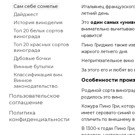
Сам себе сомелье
Итальянец французского
летний день.
Дайджест
История виноделия
Это
один самых «унив
внимательно вычитываю 
Топ 20 белых сортов
нравится!
винограда
Топ 20 красных сортов
Пино Гриджио также изв
винограда
жаркого летнего дня.
Дубовые бочки
Непритязательное вино 
Винные бутылки
За этого его и любят во
Классификация вин.
Особенности прои
Винное
законодательство.
Родиной сорта винограда
Пользовательское
родилось это вино.
соглашение
Кожура Пино Гри, котор
Политика
имеет серовато-синий от
конфиденциальности
отличить по внешнему в
В 1300-х годах Пино Гр