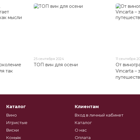
25 сентября 2024
11 сентября 2
поколение
ТОП вин для осени
От виногр
ля так
Vincarta –
путешеств
Каталог
Клиентам
Вино
Вход в личный кабинет
Игристые
Каталог
Виски
О нас
Коньяк
Оплата