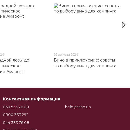
024
29 августа 2024
адной лозы до
Вино в приключение: советы
 эпическое
по выбору вина для кемпинга
ие Амаронt
Контактная информация
050 533 76 08
help@vino.ua
0800 333 292
044 333 76 08