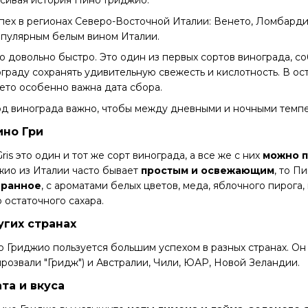
сивая история Пино Гриджио.
ех в регионах Северо-Восточной Италии: Венето, Ломбарди
опулярным белым вином Италии.
 довольно быстро. Это один из первых сортов винограда, 
граду сохранять удивительную свежесть и кислотность. В ос
лето особенно важна дата сбора.
год винограда важно, чтобы между дневными и ночными темп
ино Гри
Gris это один и тот же сорт винограда, а все же с них
можно п
жио из Италии часто бывает
простым и освежающим
, то П
гранное
, с ароматами белых цветов, меда, яблочного пирога
 остаточного сахара.
угих странах
 Гриджио пользуется большим успехом в разных странах. О
прозвали "Гридж") и Австралии, Чили, ЮАР, Новой Зеландии.
та и вкуса