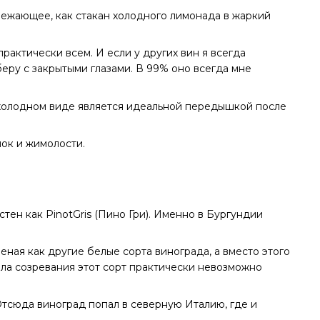
вежающее, как стакан холодного лимонада в жаркий
 практически всем. И если у других вин я всегда
еру с закрытыми глазами. В 99% оно всегда мне
 холодном виде является идеальной передышкой после
лок и жимолости.
стен как PinotGris (Пино Гри). Именно в Бургундии
еная как другие белые сорта винограда, а вместо этого
чала созревания этот сорт практически невозможно
Отсюда виноград попал в северную Италию, где и