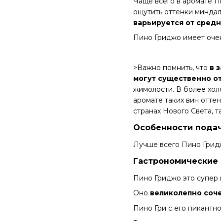
Чаще всего в аромате 
ощутить оттенки миндал
варьируется от сред
Пино Гриджо имеет очен
>Важно помнить, что
в 
могут существенно от
жимолости. В более хол
аромате таких вин отте
странах Нового Света, 
Особенности пода
Лучше всего Пино Гридж
Гастрономические 
Пино Гриджо это супер г
Оно
великолепно соч
Пино Гри с его пикантн