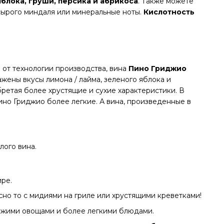
яблока, груши, персика и абрикоса
. Также можете
сырого миндаля или минеральные ноты.
Кислотность
е от технологии производства, вина
Пино Гриджио
ажены вкусы лимона / лайма, зеленого яблока и
ретая более хрустящие и сухие характеристики. В
Пино Гриджио более легкие. А вина, произведенные в
лого вина.
ире.
усно то с мидиями на гриле или хрустящими креветками!
вежими овощами и более легкими блюдами.