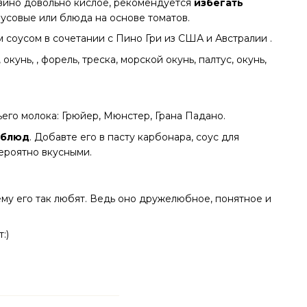
 вино довольно кислое, рекомендуется
избегать
трусовые или блюда на основе томатов.
 соусом в сочетании с Пино Гри из США и Австралии .
окунь, , форель, треска, морской окунь, палтус, окунь,
ьего молока: Грюйер, Мюнстер, Грана Падано.
 блюд
. Добавте его в пасту карбонара, соус для
ероятно вкусными.
му его так любят. Ведь оно дружелюбное, понятное и
:)