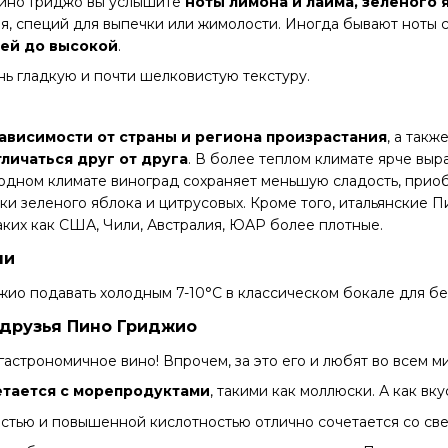
Пино Гриджо вы услышите
ноты лимона и лайма, зеленого 
я, специй для выпечки или жимолости. Иногда бывают ноты 
ней до высокой
.
ь гладкую и почти шелковистую текстуру.
зависимости от страны и региона произрастания
, а такж
личаться друг от друга
. В более теплом климате ярче выр
одном климате виноград сохраняет меньшую сладость, приоб
нки зеленого яблока и цитрусовых. Кроме того, итальянские 
таких как США, Чили, Австралия, ЮАР более плотные.
чи
ио подавать холодным 7-10°С в классическом бокале для бе
друзья Пино Гриджио
астрономичное вино! Впрочем, за это его и любят во всем м
етается с морепродуктами
, такими как моллюски. А как вк
остью и повышенной кислотностью отлично сочетается со с