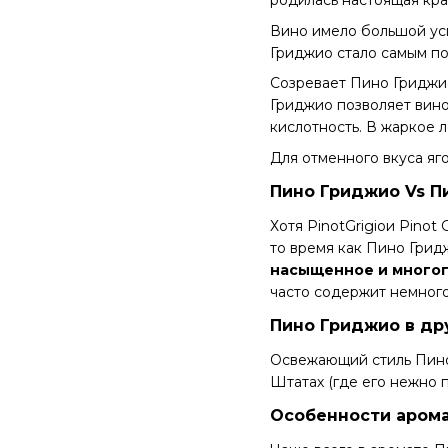
родилась настоящая кра
Вино имело большой усп
Гриджио стало самым п
Созревает Пино Гриджио
Гриджио позволяет вино
кислотность. В жаркое 
Для отменного вкуса я
Пино Гриджио Vs П
Хотя PinotGrigioи Pinot 
то время как Пино Грид
насыщенное и много
часто содержит немного
Пино Гриджио в др
Освежающий стиль Пино
Штатах (где его нежно 
Особенности арома