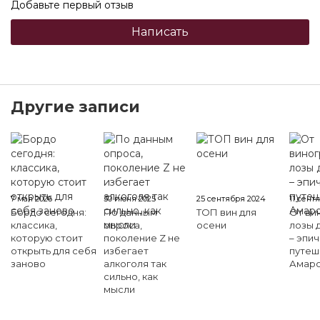
Добавьте первый отзыв
Написать
Другие записи
7 мая 2026
30 июня 2025
25 сентября 2024
11 сент
Бордо сегодня:
По данным
ТОП вин для
От ви
классика,
опроса,
осени
лозы д
которую стоит
поколение Z не
– эпи
открыть для себя
избегает
путеш
заново
алкоголя так
Амаро
сильно, как
мысли